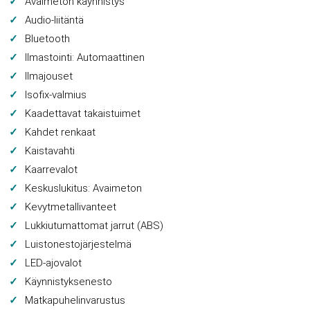
Avaimeton käynnistys
Audio-liitäntä
Bluetooth
Ilmastointi: Automaattinen
Ilmajouset
Isofix-valmius
Kaadettavat takaistuimet
Kahdet renkaat
Kaistavahti
Kaarrevalot
Keskuslukitus: Avaimeton
Kevytmetallivanteet
Lukkiutumattomat jarrut (ABS)
Luistonestojärjestelmä
LED-ajovalot
Käynnistyksenesto
Matkapuhelinvarustus