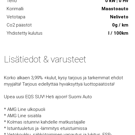
Teho
0 kW | 0 Hv
Korimalli
Maastoauto
Vetotapa
Neliveto
Co2 päästöt
0g / km
Yhdistetty kulutus
l / 100km
Lisätiedot & varusteet
Korko alkaen 3,99% +kulut, kysy tarjous ja tarkemmat ehdot
myyjältä! Tarjous edellyttää hyväksyttyä luottopäätöstä!
Upea uusi EQS SUV! Heti ajoon! Suomi Auto
* AMG Line ulkopuoli
* AMG Line sisätila
* Kolmas istuinrivi kahdelle matkustajalle
* Istuintuuletus ja -lämmitys etuistuimissa
* Vetokoukku, sähkötoiminen vapautus ja lukitus, ESP-