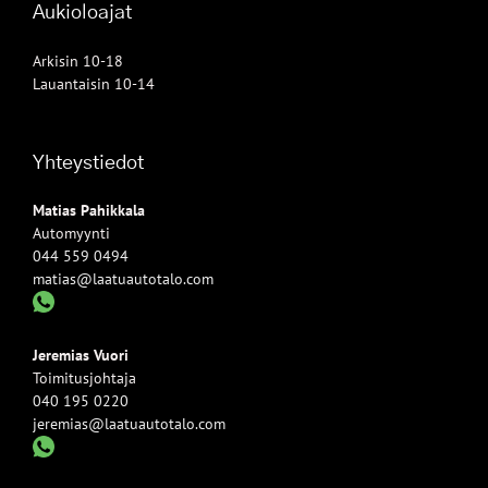
Aukioloajat
Arkisin 10-18
Lauantaisin 10-14
Yhteystiedot
Matias Pahikkala
Automyynti
044 559 0494
matias@laatuautotalo.com
Jeremias Vuori
Toimitusjohtaja
040 195 0220
jeremias@laatuautotalo.com