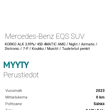
Mercedes-Benz EQS SUV
KORKO ALK 3,99%/ 450 4MATIC AMG / Night / Airmatic /
Distronic / 7-P / Koukku / Muistit / Tuuletetut penkit
MYYTY
Perustiedot
Vuosimalli
2023
Mittarilukema
0 km
Polttoaine
Sähkö