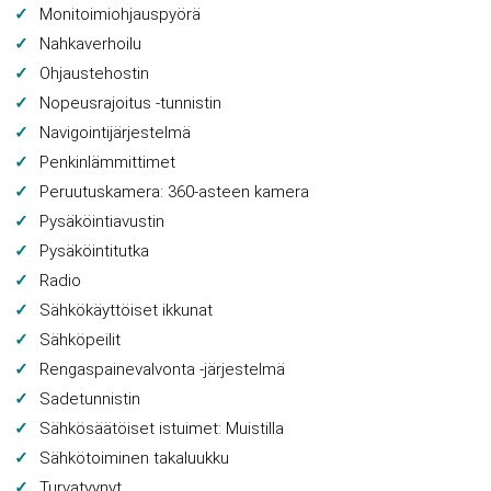
Monitoimiohjauspyörä
Nahkaverhoilu
Ohjaustehostin
Nopeusrajoitus -tunnistin
Navigointijärjestelmä
Penkinlämmittimet
Peruutuskamera: 360-asteen kamera
Pysäköintiavustin
Pysäköintitutka
Radio
Sähkökäyttöiset ikkunat
Sähköpeilit
Rengaspainevalvonta -järjestelmä
Sadetunnistin
Sähkösäätöiset istuimet: Muistilla
Sähkötoiminen takaluukku
Turvatyynyt