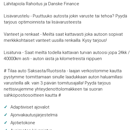
Lähitapiola Rahoitus ja Danske Finance
Lisävarustelu - Puuttuuko autosta jokin varuste tai tehoa? Pyydä
tarjous optimoinnista tai lisävarusteesta
Vanteet ja renkaat - Meiltä saat kattavasti joka autoon sopivat
merkkikohtaiset vanteet uusilla renkailla. Kysy tarjous!
Lisäturva - Saat meiltä todella kattavan turvan autoosi jopa 24kk /
40000km asti - auton iästä ja kilometreistä riippuen
# Tilaa auto Saksasta/Ruotsista - laajan verkostomme kautta
pystymme toimittamaan sinulle laadukkaan auton haluamillasi
varusteilla alk. vain 3 päivän toimitusajalla! Pyydä tarjous
nettisivujemme yhteydenottolomakkeen tai suoran
sähköpostiosoitteen kautta #
Adaptiiviset ajovalot
Ajonvakautusjärjestelmä
Ajotietokone