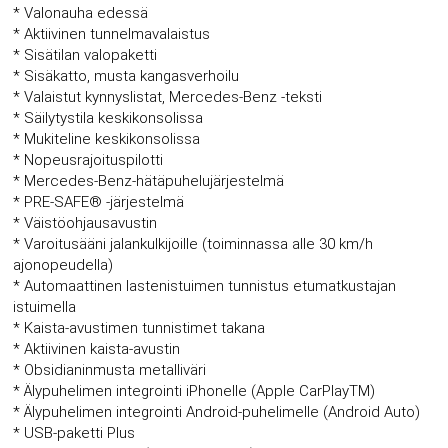
* Valonauha edessä
* Aktiivinen tunnelmavalaistus
* Sisätilan valopaketti
* Sisäkatto, musta kangasverhoilu
* Valaistut kynnyslistat, Mercedes-Benz -teksti
* Säilytystila keskikonsolissa
* Mukiteline keskikonsolissa
* Nopeusrajoituspilotti
* Mercedes-Benz-hätäpuhelujärjestelmä
* PRE-SAFE® -järjestelmä
* Väistöohjausavustin
* Varoitusääni jalankulkijoille (toiminnassa alle 30 km/h
ajonopeudella)
* Automaattinen lastenistuimen tunnistus etumatkustajan
istuimella
* Kaista-avustimen tunnistimet takana
* Aktiivinen kaista-avustin
* Obsidianinmusta metalliväri
* Älypuhelimen integrointi iPhonelle (Apple CarPlayTM)
* Älypuhelimen integrointi Android-puhelimelle (Android Auto)
* USB-paketti Plus