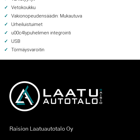
Vetokoukku
Vakionopeudensäädin: Mukautuva
Urheiluistuimet
u00c4lypuhelimen integrointi
USB
Törmäysvaroitin
Raision Laatuautotalo Oy