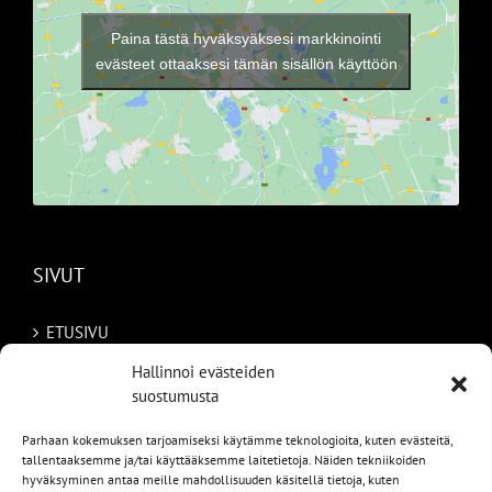
Paina tästä hyväksyäksesi markkinointi
evästeet ottaaksesi tämän sisällön käyttöön
SIVUT
ETUSIVU
Hallinnoi evästeiden
AUTOMME
suostumusta
MYYDYT
Parhaan kokemuksen tarjoamiseksi käytämme teknologioita, kuten evästeitä,
tallentaaksemme ja/tai käyttääksemme laitetietoja. Näiden tekniikoiden
TILAA AUTO RUOTSISTA
hyväksyminen antaa meille mahdollisuuden käsitellä tietoja, kuten