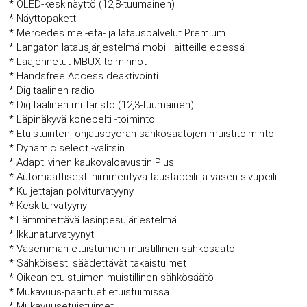
* OLED-keskinäyttö (12,8-tuumainen)
* Näyttöpaketti
* Mercedes me -etä- ja latauspalvelut Premium
* Langaton latausjärjestelmä mobiililaitteille edessä
* Laajennetut MBUX-toiminnot
* Handsfree Access deaktivointi
* Digitaalinen radio
* Digitaalinen mittaristo (12,3-tuumainen)
* Läpinäkyvä konepelti -toiminto
* Etuistuinten, ohjauspyörän sähkösäätöjen muistitoiminto
* Dynamic select -valitsin
* Adaptiivinen kaukovaloavustin Plus
* Automaattisesti himmentyvä taustapeili ja vasen sivupeili
* Kuljettajan polviturvatyyny
* Keskiturvatyyny
* Lämmitettävä lasinpesujärjestelmä
* Ikkunaturvatyynyt
* Vasemman etuistuimen muistillinen sähkösäätö
* Sähköisesti säädettävät takaistuimet
* Oikean etuistuimen muistillinen sähkösäätö
* Mukavuus-pääntuet etuistuimissa
* Mukavuusetuistuimet