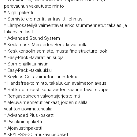
perävaunun vakautustoiminto
* Night paketti
* Somiste-elementit, antrasiitti lehmus
* Lämpösäteilyä vaimentavat erikoistummennetut takalasi ja
takaovien lasit
* Advanced Sound System
* Keulamaski Mercedes-Benz kuvioinnilla
* Keskikonsolin somiste, musta fine structure look
* Easy-Pack -tavaratilan suoja
* Sormenjälkitunnistin
* Easy-Pack -takaluukku
* Keyless-Go -avaimeton järjestelmä
* Handsfree-toiminto, takaluukun avaimeton avaus
* Sähkötoimisesti koria vasten käännettävät sivupeilit
* Rengaspaineen valvontajärjestelmä
* Meluvaimennetut renkaat, joiden sisällä
vaahtomuovimateriaalia
* Advanced Plus -paketti
* Pysäköintipaketti
* Ajoavustinpaketti
* KEYLESS-GO -mukavuuspaketti