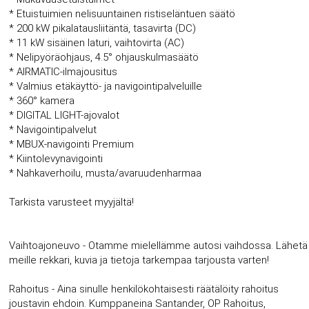
* Etuistuimien nelisuuntainen ristiseläntuen säätö
* 200 kW pikalatausliitäntä, tasavirta (DC)
* 11 kW sisäinen laturi, vaihtovirta (AC)
* Nelipyöräohjaus, 4.5° ohjauskulmasäätö
* AIRMATIC-ilmajousitus
* Valmius etäkäyttö- ja navigointipalveluille
* 360° kamera
* DIGITAL LIGHT-ajovalot
* Navigointipalvelut
* MBUX-navigointi Premium
* Kiintolevynavigointi
* Nahkaverhoilu, musta/avaruudenharmaa
Tarkista varusteet myyjältä!
Vaihtoajoneuvo - Otamme mielellämme autosi vaihdossa. Lähetä
meille rekkari, kuvia ja tietoja tarkempaa tarjousta varten!
Rahoitus - Aina sinulle henkilökohtaisesti räätälöity rahoitus
joustavin ehdoin. Kumppaneina Santander, OP Rahoitus,