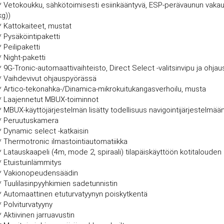
* Vetokoukku, sähkötoimisesti esiinkääntyvä, ESP-perävaunun vakaut
kg))
* Kattokaiteet, mustat
* Pysäköintipaketti
* Peilipaketti
* Night-paketti
* 9G-Tronic-automaattivaihteisto, Direct Select -valitsinvipu ja ohja
* Vaihdevivut ohjauspyörässä
* Artico-tekonahka-/Dinamica-mikrokuitukangasverhoilu, musta
* Laajennetut MBUX-toiminnot
* MBUX-käyttöjärjestelmän lisätty todellisuus navigointijärjestelmää
* Peruutuskamera
* Dynamic select -katkaisin
* Thermotronic ilmastointiautomatiikka
* Latauskaapeli (4m, mode 2, spiraali) tilapäiskäyttöön kotitalouden 
* Etuistuinlämmitys
* Vakionopeudensäädin
* Tuulilasinpyyhkimien sadetunnistin
* Automaattinen etuturvatyynyn poiskytkentä
* Polviturvatyyny
* Aktiivinen jarruavustin