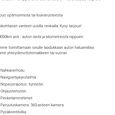
jous optimoinnista tai lisävarusteesta
kohtaiset vanteet uusilla renkailla. Kysy tarjous!
0000km asti - auton iästä ja kilometreistä riippuen
mme toimittamaan sinulle laadukkaan auton haluamillasi
vujemme yhteydenottolomakkeen tai suoran
Nahkaverhoilu
Navigointijärjestelmä
Nopeusrajoitus -tunnistin
Ohjaustehostin
Penkinlämmittimet
Peruutuskamera: 360-asteen kamera
Pysäköintitutka