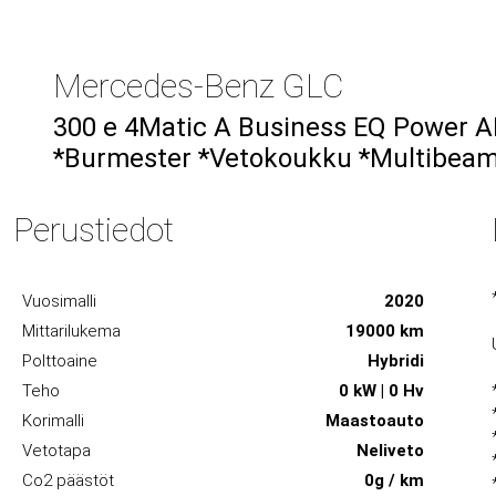
Mercedes-Benz GLC
300 e 4Matic A Business EQ Power
*Burmester *Vetokoukku *Multibeam 
Perustiedot
Vuosimalli
2020
Mittarilukema
19000 km
Polttoaine
Hybridi
Teho
0 kW | 0 Hv
Korimalli
Maastoauto
Vetotapa
Neliveto
Co2 päästöt
0g / km