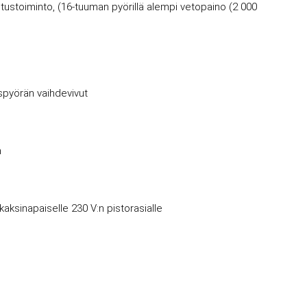
ustoiminto, (16-tuuman pyörillä alempi vetopaino (2 000
uspyörän vaihdevivut
n
kaksinapaiselle 230 V:n pistorasialle