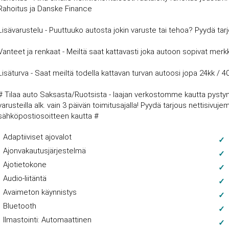
Rahoitus ja Danske Finance
Lisävarustelu - Puuttuuko autosta jokin varuste tai tehoa? Pyydä tar
Vanteet ja renkaat - Meiltä saat kattavasti joka autoon sopivat merkki
Lisäturva - Saat meiltä todella kattavan turvan autoosi jopa 24kk / 4
# Tilaa auto Saksasta/Ruotsista - laajan verkostomme kautta pysty
varusteilla alk. vain 3 päivän toimitusajalla! Pyydä tarjous nettisi
sähköpostiosoitteen kautta #
Adaptiiviset ajovalot
Ajonvakautusjärjestelmä
Ajotietokone
Audio-liitäntä
Avaimeton käynnistys
Bluetooth
Ilmastointi: Automaattinen