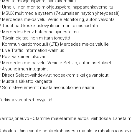
* Monitoimiohjauspyörä, nahkaverhoiltu
* Urheilullinen monitoimiohjauspyörä, nappanahkaverhoiltu
* MBUX multimedia system (7-tuumaisen näytön yhteydessä)
* Mercedes me-palvelu: Vehicle Monitoring, auton valvonta
* Touchpad-kosketuslevy ilman monitoimisäädintä
* Mercedes-Benz-hätäpuhelujärjestelmä
* Täysin digitaalinen mittaristonäyttö
* Kommunikaatiomoduuli (LTE) Mercedes me-palveluille
* Live Traffic Information -valmius
* Polarvalkoinen ulkoväri
* Mercedes me-palvelu: Vehicle Set-Up, auton asetukset
* Älypuhelimen integrointi
* Direct Select-vaihdevivut hopeakromisiksi galvanoidut
* Musta sisäkatto kangasta
* Somiste-elementit musta avohuokoinen saarni
Tarkista varusteet myyjältä!
Vaihtoajoneuvo - Otamme mielellämme autosi vaihdossa. Lähetä meille
Rahoitus - Aina sinulle henkilökohtaisesti räätälöity rahoitus joust