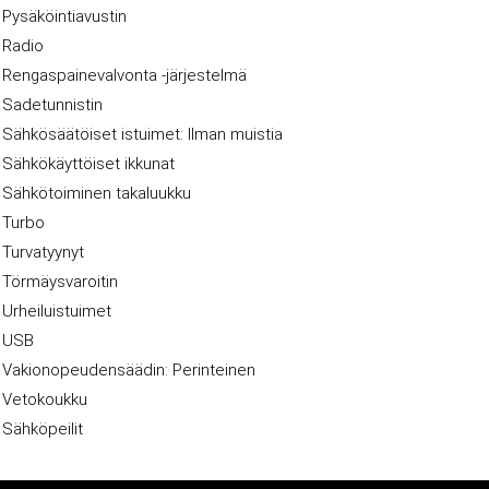
Pysäköintiavustin
Radio
Rengaspainevalvonta -järjestelmä
Sadetunnistin
Sähkösäätöiset istuimet: Ilman muistia
Sähkökäyttöiset ikkunat
Sähkötoiminen takaluukku
Turbo
Turvatyynyt
Törmäysvaroitin
Urheiluistuimet
USB
Vakionopeudensäädin: Perinteinen
Vetokoukku
Sähköpeilit