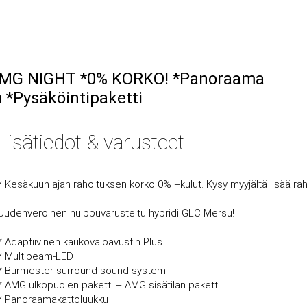
 AMG NIGHT *0% KORKO! *Panoraama
*Pysäköintipaketti
Lisätiedot & varusteet
* Kesäkuun ajan rahoituksen korko 0% +kulut. Kysy myyjältä lisää ra
Uudenveroinen huippuvarusteltu hybridi GLC Mersu!
* Adaptiivinen kaukovaloavustin Plus
* Multibeam-LED
* Burmester surround sound system
* AMG ulkopuolen paketti + AMG sisätilan paketti
* Panoraamakattoluukku