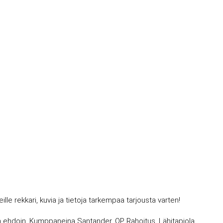
 rekkari, kuvia ja tietoja tarkempaa tarjousta varten!
avin ehdoin. Kumppaneina Santander, OP Rahoitus, Lähitapiola