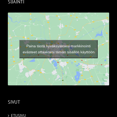
SIJAINTI
Paina tästä hyväksyäksesi markkinointi
evästeet ottaaksesi tämän sisällön käyttöön
SIVUT
ETUSIVU