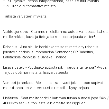
* ESP-ajovakaudenhallintajärjestelmä, jossa sivutuuliavustin
* 7G-Tronic-automaattivaihteisto
Tarkista varusteet myyjältä!
Vaihtoajoneuvo - Otamme mielellämme autosi vaihdossa. Lähetä
meille rekkari, kuvia ja tietoja tarkempaa tarjousta varten!
Rahoitus - Aina sinulle henkilökohtaisesti räätälöity rahoitus
joustavin ehdoin. Kumppaneina Santander, OP Rahoitus,
Lähitapiola Rahoitus ja Danske Finance
Lisävarustelu - Puuttuuko autosta jokin varuste tai tehoa? Pyydä
tarjous optimoinnista tai lisävarusteesta
Vanteet ja renkaat - Meiltä saat kattavasti joka autoon sopivat
merkkikohtaiset vanteet uusilla renkailla. Kysy tarjous!
Lisäturva - Saat meiltä todella kattavan turvan autoosi jopa 24kk /
40000km asti - auton iästä ja kilometreistä riippuen