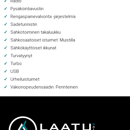
Radio
Pysäköintiavustin
Rengaspainevalvonta -järjestelmä
Sadetunnistin
Sähkötoiminen takaluukku
Sähkösäätöiset istuimet: Muistilla
Sähkökäyttöiset ikkunat
Turvatyynyt
Turbo
USB
Urheiluistuimet
Vakionopeudensäädin: Perinteinen