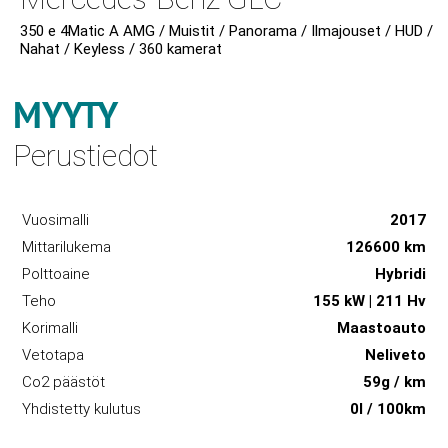
350 e 4Matic A AMG / Muistit / Panorama / Ilmajouset / HUD /
Nahat / Keyless / 360 kamerat
MYYTY
Perustiedot
Vuosimalli
2017
Mittarilukema
126600 km
Polttoaine
Hybridi
Teho
155 kW | 211 Hv
Korimalli
Maastoauto
Vetotapa
Neliveto
Co2 päästöt
59g / km
Yhdistetty kulutus
0l / 100km