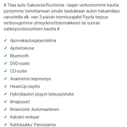
# Tilaa auto Saksasta/Ruotsista - laajan verkostomme kautta
pystymme toimittamaan sinulle laadukkaan auton haluamillasi
varusteilla alk. vain 3 päivän toimitusajalla! Pyydä tarjous
nettisivujemme yhteydenottolomakkeen tai suoran
sähköpostiosoitteen kautta #
Ajonvakautusjärjestelmä
Ajotietokone
Bluetooth
DVD-soitin
CD-soitin
Avaimeton käynnistys
Head-Up-näyttö
Hybridiauton plug-in latauspistoke
Ilmajouset
Ilmastointi: Automaattinen
Kahdet renkaat
Kattoluukku: Panoraama