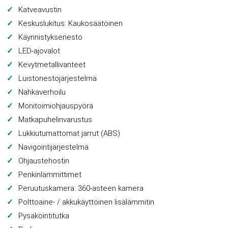
Katveavustin
Keskuslukitus: Kaukosäätöinen
Käynnistyksenesto
LED-ajovalot
Kevytmetallivanteet
Luistonestojärjestelmä
Nahkaverhoilu
Monitoimiohjauspyörä
Matkapuhelinvarustus
Lukkiutumattomat jarrut (ABS)
Navigointijärjestelmä
Ohjaustehostin
Penkinlämmittimet
Peruutuskamera: 360-asteen kamera
Polttoaine- / akkukäyttöinen lisälämmitin
Pysäköintitutka