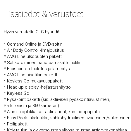
Lisätiedot & varusteet
Hyvin varusteltu GLC hybridi!
* Comand Online ja DVD-soitin
* Air Body Control -Ilmajousitus
* AMG Line ulkopuolen paketti
* Sähkötoiminen panoraamakattoluukku
* Etuistuinten tuuletus ja lämmitys
* AMG Line sisätilan pakettI
* Keyless-Go-mukavuuspaketti
* Head-up display -heijastusnäyttö
* Keyless Go
* Pysäköintipaketti (sis. aktiivisen pysäköintiavustimen,
Parktronicin ja 360 kameran)
* Alumiinioptiikkaiset astinlaudat, kuminoppapinta
* Easy-Pack takaluukku, sähköhydraulinen avaaminen/sulkeminen
* Peilipaketti
* Kojetaulun ja oviverhousten yläosa mustaa Artico-tekonahkaa