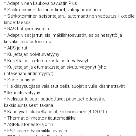
* Adaptiivinen kaukovaloavustin Plus
* Sähkötoimiset lasinnostimet, väliinjäämissuoja
* Sähkötoiminen seisontajarru, automaattinen vapautus liikkeelle
lähdettäessä
* BAS-hätäjarruavustin
* Adaptiiviset jarrut, sis. mäkilähtöavustin, esipainetäyttö ja
kuivaksijarrutustoiminto
* ABS-jarrut
* Kuljettajan polviturvatyyny
* Kuljettajan ja etumatkustajan turvatyynyt
* Kuljettajan ja etumatkustajan sivuturvatyynyt (yhd.
rintakehän/lantiontyynyt)
* Sadetunnistin
* Häikäisysuojissa valaistut peilit, suojat sivulle käännettävät
* Ikkunaturvatyynyt
* Nelisuuntaisesti säädettävät pääntuet edessä ja
kaksisuuntaisesti takana
* Kääntyvät takaselkänojat, kolmiosainen (40:20:40)
* Thermatic-ilmastointiautomatiikka
* ASR-luistonestorajoitin
* ESP-kaarredynamiikka-avustin