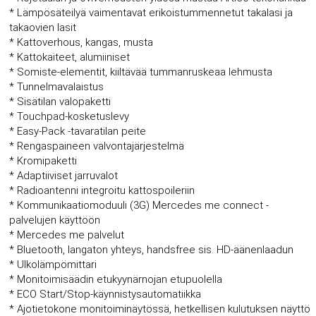
* Lämpösäteilyä vaimentavat erikoistummennetut takalasi ja
takaovien lasit
* Kattoverhous, kangas, musta
* Kattokaiteet, alumiiniset
* Somiste-elementit, kiiltävää tummanruskeaa lehmusta
* Tunnelmavalaistus
* Sisätilan valopaketti
* Touchpad-kosketuslevy
* Easy-Pack -tavaratilan peite
* Rengaspaineen valvontajärjestelmä
* Kromipaketti
* Adaptiiviset jarruvalot
* Radioantenni integroitu kattospoileriin
* Kommunikaatiomoduuli (3G) Mercedes me connect -
palvelujen käyttöön
* Mercedes me palvelut
* Bluetooth, langaton yhteys, handsfree sis. HD-äänenlaadun
* Ulkolämpömittari
* Monitoimisäädin etukyynärnojan etupuolella
* ECO Start/Stop-käynnistysautomatiikka
* Ajotietokone monitoiminäytössä, hetkellisen kulutuksen näyttö