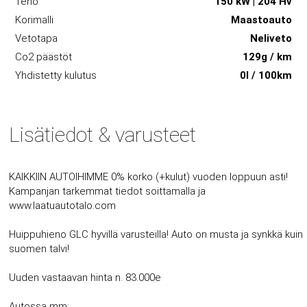
Teho
150 kW | 204 Hv
Korimalli
Maastoauto
Vetotapa
Neliveto
Co2 päästöt
129g / km
Yhdistetty kulutus
0l / 100km
Lisätiedot & varusteet
KAIKKIIN AUTOIHIMME 0% korko (+kulut) vuoden loppuun asti!
Kampanjan tarkemmat tiedot soittamalla ja
www.laatuautotalo.com
Huippuhieno GLC hyvillä varusteilla! Auto on musta ja synkkä kuin
suomen talvi!
Uuden vastaavan hinta n. 83.000e
Autossa mm: