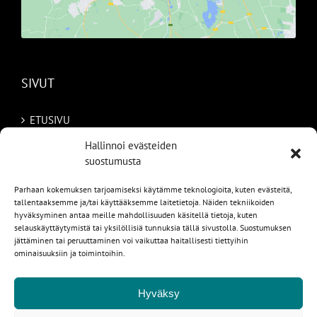
SIVUT
ETUSIVU
Hallinnoi evästeiden
AUTOMME
suostumusta
MYYDYT
Parhaan kokemuksen tarjoamiseksi käytämme teknologioita, kuten evästeitä,
tallentaaksemme ja/tai käyttääksemme laitetietoja. Näiden tekniikoiden
TILAA AUTO RUOTSISTA
hyväksyminen antaa meille mahdollisuuden käsitellä tietoja, kuten
selauskäyttäytymistä tai yksilöllisiä tunnuksia tällä sivustolla. Suostumuksen
PALVELUT
jättäminen tai peruuttaminen voi vaikuttaa haitallisesti tiettyihin
ominaisuuksiin ja toimintoihin.
YHTEYSTIEDOT
Hyväksy