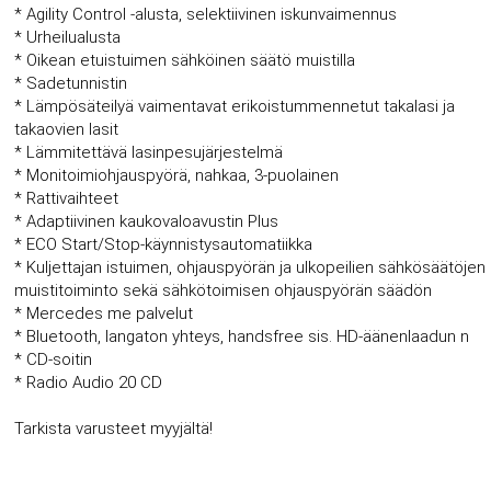
* Agility Control -alusta, selektiivinen iskunvaimennus
* Urheilualusta
* Oikean etuistuimen sähköinen säätö muistilla
* Sadetunnistin
* Lämpösäteilyä vaimentavat erikoistummennetut takalasi ja
takaovien lasit
* Lämmitettävä lasinpesujärjestelmä
* Monitoimiohjauspyörä, nahkaa, 3-puolainen
* Rattivaihteet
* Adaptiivinen kaukovaloavustin Plus
* ECO Start/Stop-käynnistysautomatiikka
* Kuljettajan istuimen, ohjauspyörän ja ulkopeilien sähkösäätöjen
muistitoiminto sekä sähkötoimisen ohjauspyörän säädön
* Mercedes me palvelut
* Bluetooth, langaton yhteys, handsfree sis. HD-äänenlaadun n
* CD-soitin
* Radio Audio 20 CD
Tarkista varusteet myyjältä!