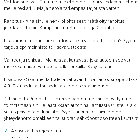
Vaihtoajoneuvo - Otamme mielellämme autosi vaihdossa. Lähetä
meille rekkari, kuvia ja tietoja tarkempaa tarjousta varten!
Rahoitus - Aina sinulle henkilökohtaisesti räätälöity rahoitus
joustavin ehdoin. Kumppaneina Santander ja OP Rahoitus
Lisävarustelu - Puuttuuko autosta jokin varuste tai tehoa? Pyydä
tarjous optimoinnista tai lisävarusteesta
Vanteet ja renkaat - Meiltä saat kattavasti joka autoon sopivat
merkkikohtaiset vanteet uusilla renkailla. Kysy tarjous!
Lisäturva - Saat meiltä todella kattavan turvan autoosi jopa 24kk /
40000km asti - auton iästä ja kilometreistä riippuen
# Tilaa auto Ruotsista - laajan verkostomme kautta pystymme
toimittamaan sinulle laadukkaan auton haluamillasi varusteilla alk.
vain 3 päivän toimitusajalla! Pyydä tarjous nettisivujemme
yhteydenottolomakkeen tai suoran sähköpostiosoitteen kautta #
Ajonvakautusjärjestelmä