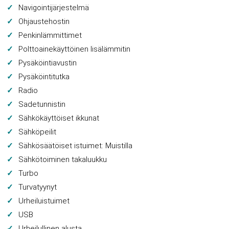
Navigointijärjestelmä
Ohjaustehostin
Penkinlämmittimet
Polttoainekäyttöinen lisälämmitin
Pysäköintiavustin
Pysäköintitutka
Radio
Sadetunnistin
Sähkökäyttöiset ikkunat
Sähköpeilit
Sähkösäätöiset istuimet: Muistilla
Sähkötoiminen takaluukku
Turbo
Turvatyynyt
Urheiluistuimet
USB
Urheilullinen alusta