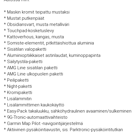
* Maskin kromit teipattu mustaksi
* Mustat putkenpäät
* Obsidiansvart, musta metalliväri
* Touchpad-kosketuslevy
* Kattoverhous, kangas, musta
* Somiste-elementit, pitkittäishiottua alumiinia
* Sisätilan valopaketti
* Alumiinioptiikkaiset astinlaudat, kuminoppapinta
* Säilytystila-paketti
* AMG Line sisätilan paketti
* AMG Line ulkopuolen paketti
* Peilipaketti
* Night-paketti
* Kromipaketti
* Lisälämmitin
* Lisälämmittimen kaukokäyttö
* Easy-Pack takaluukku, sähköhydraulinen avaaminen/sulkeminen
* 9G-Tronic-automaattivaihteisto
* Garmin Map Pilot -navigointijärjestelmä
* Aktiivinen pysäköintiavustin, sis. Parktronic-pysäköintitutkan