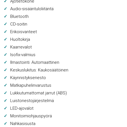
Ajotietokone
Audio-sisääntuloliitäntä
Bluetooth
CD-soitin
Erikoisvanteet
Huoltokirja
Kaarrevalot
Isofix-valmius
Ilmastointi: Automaattinen
Keskuslukitus: Kaukosäätöinen
Käynnistyksenesto
Matkapuhelinvarustus
Lukkiutumattomat jarrut (ABS)
Luistonestojärjestelmä
LED-ajovalot
Monitoimiohjauspyörä
Nahkasisusta