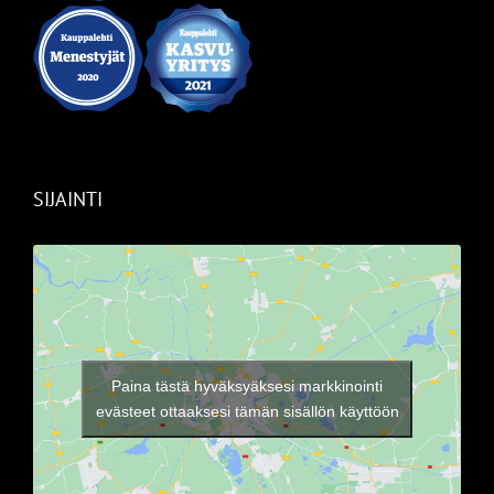
SIJAINTI
Paina tästä hyväksyäksesi markkinointi
evästeet ottaaksesi tämän sisällön käyttöön