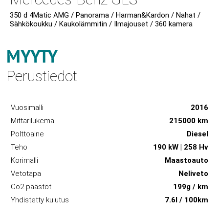
350 d 4Matic AMG / Panorama / Harman&Kardon / Nahat /
Sähkökoukku / Kaukolämmitin / Ilmajouset / 360 kamera
MYYTY
Perustiedot
Vuosimalli
2016
Mittarilukema
215000 km
Polttoaine
Diesel
Teho
190 kW | 258 Hv
Korimalli
Maastoauto
Vetotapa
Neliveto
Co2 päästöt
199g / km
Yhdistetty kulutus
7.6l / 100km