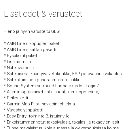
Lisätiedot & varusteet
Hieno ja hyvin varusteltu GLS!
* AMG Line ulkopuolen paketti
* AMG Line sisätilan paketti
* Pysäköintipaketti
* Lisälämmitin
* Nahkaverhoilu
* Sähköisesti kääntyvä vetokoukku, ESP perävaunun vakautus
* Sähkötoiminen panoraamakattoluukku
* Sound System surround harman/kardon Logic7
* Alumiinioptiikkaiset astinlaudat, kuminoppapinta,
* Peilipaketti
* Garmin Map Pilot -navigointiohjelma
* Varashälytinpaketti
* Easy Entry -toiminto 3. istuinriville
* Erikoistummennetut takasivulasit, takalasi ja takaovien lasit
* Tunnelmavalaistus, kojelaudassa ja oviverhouksissa kolme