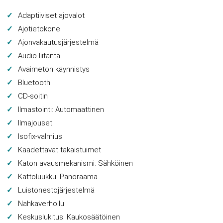
Adaptiiviset ajovalot
Ajotietokone
Ajonvakautusjärjestelmä
Audio-liitäntä
Avaimeton käynnistys
Bluetooth
CD-soitin
Ilmastointi: Automaattinen
Ilmajouset
Isofix-valmius
Kaadettavat takaistuimet
Katon avausmekanismi: Sähköinen
Kattoluukku: Panoraama
Luistonestojärjestelmä
Nahkaverhoilu
Keskuslukitus: Kaukosäätöinen