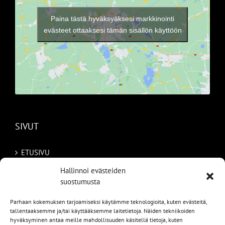
Paina tästä hyväksyäksesi markkinointi
evästeet ottaaksesi tämän sisällön käyttöön
SIVUT
ETUSIVU
Hallinnoi evästeiden
AUTOMME
suostumusta
MYYDYT
Parhaan kokemuksen tarjoamiseksi käytämme teknologioita, kuten evästeitä,
tallentaaksemme ja/tai käyttääksemme laitetietoja. Näiden tekniikoiden
TILAA AUTO RUOTSISTA
hyväksyminen antaa meille mahdollisuuden käsitellä tietoja, kuten