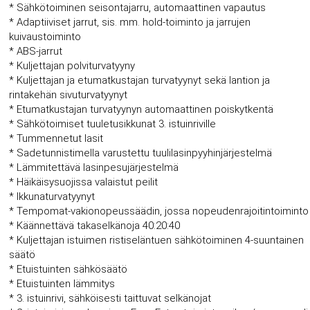
* Sähkötoiminen seisontajarru, automaattinen vapautus
* Adaptiiviset jarrut, sis. mm. hold-toiminto ja jarrujen
kuivaustoiminto
* ABS-jarrut
* Kuljettajan polviturvatyyny
* Kuljettajan ja etumatkustajan turvatyynyt sekä lantion ja
rintakehän sivuturvatyynyt
* Etumatkustajan turvatyynyn automaattinen poiskytkentä
* Sähkötoimiset tuuletusikkunat 3. istuinriville
* Tummennetut lasit
* Sadetunnistimella varustettu tuulilasinpyyhinjärjestelmä
* Lämmitettävä lasinpesujärjestelmä
* Häikäisysuojissa valaistut peilit
* Ikkunaturvatyynyt
* Tempomat-vakionopeussäädin, jossa nopeudenrajoitintoiminto
* Käännettävä takaselkänoja 40:20:40
* Kuljettajan istuimen ristiseläntuen sähkötoiminen 4-suuntainen
säätö
* Etuistuinten sähkösäätö
* Etuistuinten lämmitys
* 3. istuinrivi, sähköisesti taittuvat selkänojat