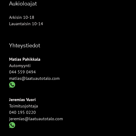
Aukioloajat
Arkisin 10-18
Lauantaisin 10-14
Yhteystiedot
Matias Pahikkala
Automyynti
044 559 0494
matias@laatuautotalo.com
Jeremias Vuori
Toimitusjohtaja
040 195 0220
jeremias@laatuautotalo.com