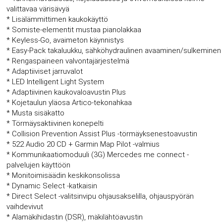
valittavaa värisävyä
* Lisälämmittimen kaukokäyttö
* Somiste-elementit mustaa pianolakkaa
* Keyless-Go, avaimeton käynnistys
* Easy-Pack takaluukku, sähköhydraulinen avaaminen/sulkeminen
* Rengaspaineen valvontajärjestelmä
* Adaptiiviset jarruvalot
* LED Intelligent Light System
* Adaptiivinen kaukovaloavustin Plus
* Kojetaulun yläosa Artico-tekonahkaa
* Musta sisäkatto
* Törmäysaktiivinen konepelti
* Collision Prevention Assist Plus -törmäyksenestoavustin
* 522 Audio 20 CD + Garmin Map Pilot -valmius
* Kommunikaatiomoduuli (3G) Mercedes me connect -
palvelujen käyttöön
* Monitoimisäädin keskikonsolissa
* Dynamic Select -katkaisin
* Direct Select -valitsinvipu ohjausakselilla, ohjauspyörän
vaihdevivut
* Alamäkihidastin (DSR), mäkilähtöavustin