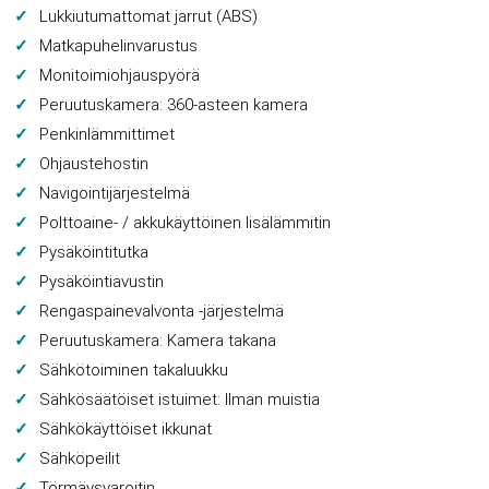
Lukkiutumattomat jarrut (ABS)
Matkapuhelinvarustus
Monitoimiohjauspyörä
Peruutuskamera: 360-asteen kamera
Penkinlämmittimet
Ohjaustehostin
Navigointijärjestelmä
Polttoaine- / akkukäyttöinen lisälämmitin
Pysäköintitutka
Pysäköintiavustin
Rengaspainevalvonta -järjestelmä
Peruutuskamera: Kamera takana
Sähkötoiminen takaluukku
Sähkösäätöiset istuimet: Ilman muistia
Sähkökäyttöiset ikkunat
Sähköpeilit
Törmäysvaroitin