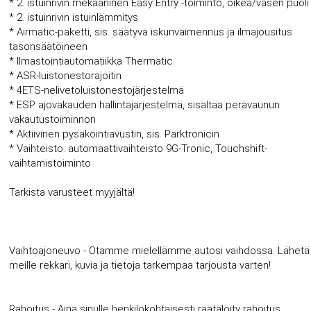
* 2. istuinrivin mekaaninen Easy Entry -toiminto, oikea/vasen puoli
* 2. istuinrivin istuinlämmitys
* Airmatic-paketti, sis. säätyvä iskunvaimennus ja ilmajousitus
tasonsäätöineen
* Ilmastointiautomatiikka Thermatic
* ASR-luistonestorajoitin
* 4ETS-nelivetoluistonestojärjestelmä
* ESP ajovakauden hallintajärjestelmä, sisältää perävaunun
vakautustoiminnon
* Aktiivinen pysäköintiavustin, sis. Parktronicin
* Vaihteisto: automaattivaihteisto 9G-Tronic, Touchshift-
vaihtamistoiminto
Tarkista varusteet myyjältä!
Vaihtoajoneuvo - Otamme mielellämme autosi vaihdossa. Lähetä
meille rekkari, kuvia ja tietoja tarkempaa tarjousta varten!
Rahoitus - Aina sinulle henkilökohtaisesti räätälöity rahoitus