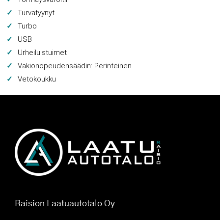
Turvatyynyt
Turbo
USB
Urheiluistuimet
Vakionopeudensäädin: Perinteinen
Vetokoukku
Raision Laatuautotalo Oy