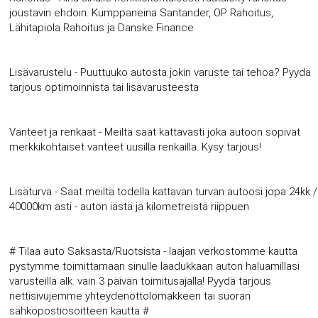
joustavin ehdoin. Kumppaneina Santander, OP Rahoitus,
Lähitapiola Rahoitus ja Danske Finance
Lisävarustelu - Puuttuuko autosta jokin varuste tai tehoa? Pyydä
tarjous optimoinnista tai lisävarusteesta
Vanteet ja renkaat - Meiltä saat kattavasti joka autoon sopivat
merkkikohtaiset vanteet uusilla renkailla. Kysy tarjous!
Lisäturva - Saat meiltä todella kattavan turvan autoosi jopa 24kk /
40000km asti - auton iästä ja kilometreistä riippuen
# Tilaa auto Saksasta/Ruotsista - laajan verkostomme kautta
pystymme toimittamaan sinulle laadukkaan auton haluamillasi
varusteilla alk. vain 3 päivän toimitusajalla! Pyydä tarjous
nettisivujemme yhteydenottolomakkeen tai suoran
sähköpostiosoitteen kautta #