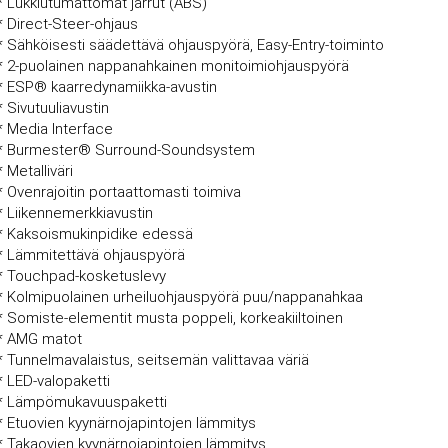
* Lukkiutumattomat jarrut (ABS)
* Direct-Steer-ohjaus
* Sähköisesti säädettävä ohjauspyörä, Easy-Entry-toiminto
* 2-puolainen nappanahkainen monitoimiohjauspyörä
* ESP® kaarredynamiikka-avustin
* Sivutuuliavustin
* Media Interface
* Burmester® Surround-Soundsystem
* Metalliväri
* Ovenrajoitin portaattomasti toimiva
* Liikennemerkkiavustin
* Kaksoismukinpidike edessä
* Lämmitettävä ohjauspyörä
* Touchpad-kosketuslevy
* Kolmipuolainen urheiluohjauspyörä puu/nappanahkaa
* Somiste-elementit musta poppeli, korkeakiiltoinen
* AMG matot
* Tunnelmavalaistus, seitsemän valittavaa väriä
* LED-valopaketti
* Lämpömukavuuspaketti
* Etuovien kyynärnojapintojen lämmitys
* Takaovien kyynärnojapintojen lämmitys