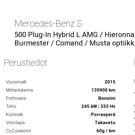
Mercedes-Benz S
500 Plug-In Hybrid L AMG / Hieronna
Burmester / Comand / Musta optiikk
Perustiedot
Vuosimalli
2015
Mittarilukema
139900 km
Polttoaine
Bensiini
Teho
245 kW | 333 Hv
Korimalli
Porrasperä
Vetotapa
Takaveto
Co2 päästöt
60g / km