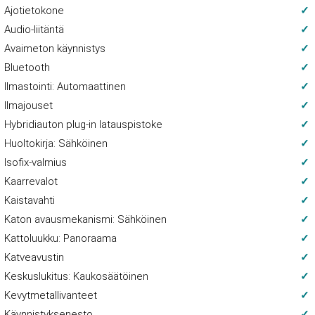
Ajotietokone
Audio-liitäntä
Avaimeton käynnistys
Bluetooth
Ilmastointi: Automaattinen
Ilmajouset
Hybridiauton plug-in latauspistoke
Huoltokirja: Sähköinen
Isofix-valmius
Kaarrevalot
Kaistavahti
Katon avausmekanismi: Sähköinen
Kattoluukku: Panoraama
Katveavustin
Keskuslukitus: Kaukosäätöinen
Kevytmetallivanteet
Käynnistyksenesto