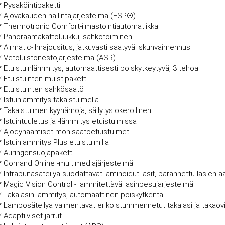
* Pysäköintipaketti
* Ajovakauden hallintajärjestelmä (ESP®)
* Thermotronic Comfort-ilmastointiautomatiikka
* Panoraamakattoluukku, sähkötoiminen
* Airmatic-ilmajousitus, jatkuvasti säätyvä iskunvaimennus
* Vetoluistonestojärjestelmä (ASR)
* Etuistuinlämmitys, automaattisesti poiskytkeytyvä, 3 tehoa
* Etuistuinten muistipaketti
* Etuistuinten sähkösäätö
* Istuinlämmitys takaistuimella
* Takaistuimen kyynärnoja, säilytyslokerollinen
* Istuintuuletus ja -lämmitys etuistuimissa
* Ajodynaamiset monisäätöetuistuimet
* Istuinlämmitys Plus etuistuimilla
* Auringonsuojapaketti
* Comand Online -multimediajärjestelmä
* Infrapunasäteilyä suodattavat laminoidut lasit, parannettu lasien ä
* Magic Vision Control - lämmitettävä lasinpesujärjestelmä
* Takalasin lämmitys, automaattinen poiskytkentä
* Lämpösäteilyä vaimentavat erikoistummennetut takalasi ja takaovi
* Adaptiiviset jarrut