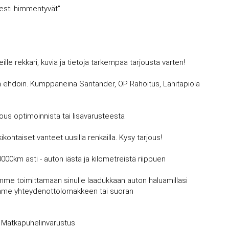
sesti himmentyvät''
 rekkari, kuvia ja tietoja tarkempaa tarjousta varten!
avin ehdoin. Kumppaneina Santander, OP Rahoitus, Lähitapiola
jous optimoinnista tai lisävarusteesta
kohtaiset vanteet uusilla renkailla. Kysy tarjous!
0000km asti - auton iästä ja kilometreistä riippuen
mme toimittamaan sinulle laadukkaan auton haluamillasi
vujemme yhteydenottolomakkeen tai suoran
Matkapuhelinvarustus