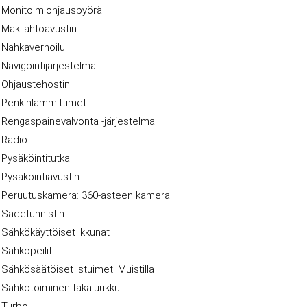
Monitoimiohjauspyörä
Mäkilähtöavustin
Nahkaverhoilu
Navigointijärjestelmä
Ohjaustehostin
Penkinlämmittimet
Rengaspainevalvonta -järjestelmä
Radio
Pysäköintitutka
Pysäköintiavustin
Peruutuskamera: 360-asteen kamera
Sadetunnistin
Sähkökäyttöiset ikkunat
Sähköpeilit
Sähkösäätöiset istuimet: Muistilla
Sähkötoiminen takaluukku
Turbo