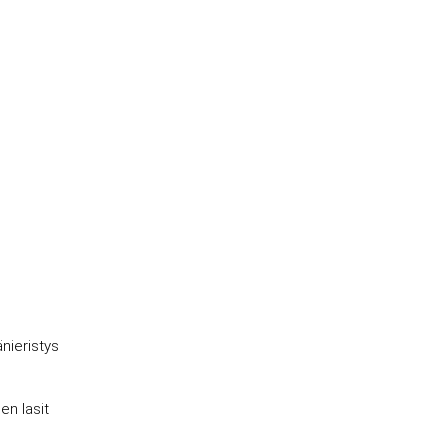
änieristys
en lasit