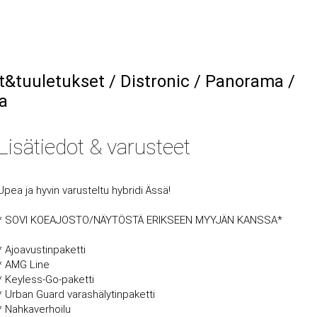
t&tuuletukset / Distronic / Panorama /
a
Lisätiedot & varusteet
Upea ja hyvin varusteltu hybridi Ässä!
* SOVI KOEAJOSTO/NÄYTÖSTÄ ERIKSEEN MYYJÄN KANSSA*
* Ajoavustinpaketti
* AMG Line
* Keyless-Go-paketti
* Urban Guard varashälytinpaketti
* Nahkaverhoilu