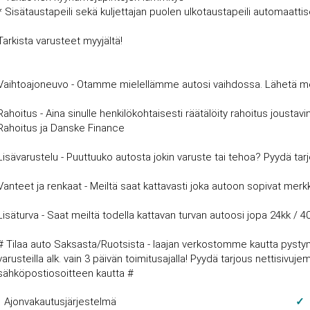
* Sisätaustapeili sekä kuljettajan puolen ulkotaustapeili automaatti
Tarkista varusteet myyjältä!
Vaihtoajoneuvo - Otamme mielellämme autosi vaihdossa. Lähetä meille
Rahoitus - Aina sinulle henkilökohtaisesti räätälöity rahoitus joust
Rahoitus ja Danske Finance
Lisävarustelu - Puuttuuko autosta jokin varuste tai tehoa? Pyydä tar
Vanteet ja renkaat - Meiltä saat kattavasti joka autoon sopivat merkki
Lisäturva - Saat meiltä todella kattavan turvan autoosi jopa 24kk / 4
# Tilaa auto Saksasta/Ruotsista - laajan verkostomme kautta pysty
varusteilla alk. vain 3 päivän toimitusajalla! Pyydä tarjous nettisi
sähköpostiosoitteen kautta #
Ajonvakautusjärjestelmä