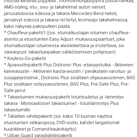
mustaa kiiltävää poppelia , monitoimiohjauspyörä puuta/nahkaa,
AMG-styling, etu-, sivu- ja takahelmat auton väriset,
jarrusatuloissa edessä ja takana Mercedes-Benz-teksti,
jarrulevyt edessä ja takana rei'itetyt, kromisiipi takahelmassa,
kaksi näkyvää pakoputken päätä
* Chauffeur-paketti1 ((sis. etumatkustajan istuimen chauffeur-
asento ja etuistuinten Easy Adjust -mukavuuspääntuet, joka
etumatkustajan istuimessa alaslaskettava ja irrotettava, sis.
oikeanpuol. takaistuinpaikan sähkötoimisen pohjetuen)
* Keyless-Go-paketti
* Ajoavustinpaketti Plus Distronic Plus -etäisyystutka - Aktiivinen
katveavustin - Aktiivinen kaista-avustin / peräkolarin varoitus- ja
suojajärjestelmä , Distronic Plus sisältäen ohjausavustimen, BAS
Plus sisältäen risteysavustimen, BAS Plus, Pre-Safe Plus, Pre-
Safe-jarrut
* Takaistuimen mukavuuspaketti Istuintuuletus ja -lämmitys
takana - Monisäätöiset takaistuimet - Istuinlämmitys Plus
takaistuimille
* Takatilan viihdepaketti (sis. kaksi 10 tuuman näyttöä
etuistuinten selkänojissa, DVD-soitin, kahdet langattomat
kuulokkeet ja Comand-kaukokäyttö)
* Urban Guard varashälytinpaketti