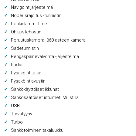
Navigointijärjestelmä
Nopeusrajoitus -tunnistin
Penkinlämmittimet
Ohjaustehostin
Peruutuskamera: 360-asteen kamera
Sadetunnistin
Rengaspainevalvonta -järjestelmä
Radio
Pysäköintitutka
Pysäköintiavustin
Sähkökäyttöiset ikkunat
Sähkösäätöiset istuimet: Muistilla
USB
Turvatyynyt
Turbo
Sähkötoiminen takaluukku