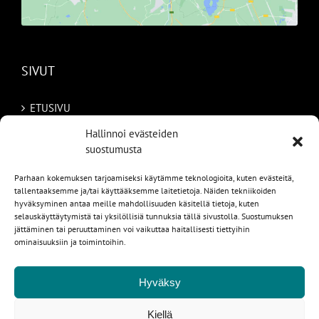
SIVUT
ETUSIVU
Hallinnoi evästeiden
AUTOMME
suostumusta
MYYDYT
Parhaan kokemuksen tarjoamiseksi käytämme teknologioita, kuten evästeitä,
tallentaaksemme ja/tai käyttääksemme laitetietoja. Näiden tekniikoiden
TILAA AUTO RUOTSISTA
hyväksyminen antaa meille mahdollisuuden käsitellä tietoja, kuten
selauskäyttäytymistä tai yksilöllisiä tunnuksia tällä sivustolla. Suostumuksen
PALVELUT
jättäminen tai peruuttaminen voi vaikuttaa haitallisesti tiettyihin
ominaisuuksiin ja toimintoihin.
YHTEYSTIEDOT
Hyväksy
Kiellä