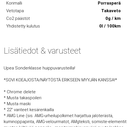
Korimalli
Porrasperä
Vetotapa
Takaveto
Co2 päästöt
0g / km
Yhdistetty kulutus
0l / 100km
Lisätiedot & varusteet
Upea Sonderklasse huippuvarusteilla!
*SOVI KOEAJOSTA/NÄYTÖSTÄ ERIKSEEN MYYJÄN KANSSA!*
* Chrome delete
* Musta takaspoileri
* Musta maski
* 22'' vanteet kesärenkailla
* AMG Line (sis. AMG-urheilupolkimet harjattua jaloterästä,
kuminoppapinta, AMG-velourmatot, AMgteksti, somiste-elementit