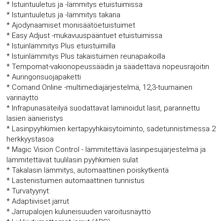
* Istuintuuletus ja -lämmitys etuistuimissa
* Istuintuuletus ja -lämmitys takana
* Ajodynaamiset monisäätöetuistuimet
* Easy Adjust -mukavuuspääntuet etuistuimissa
* Istuinlämmitys Plus etuistuimilla
* Istuinlämmitys Plus takaistuimen reunapaikoilla
* Tempomat-vakionopeussäädin ja säädettävä nopeusrajoitin
* Auringonsuojapaketti
* Comand Online -multimediajärjestelmä, 12,3-tuumainen
värinäyttö
* Infrapunasäteilyä suodattavat laminoidut lasit, parannettu
lasien äänieristys
* Lasinpyyhkimien kertapyyhkäisytoiminto, sadetunnistimessa 2
herkkyystasoa
* Magic Vision Control - lämmitettävä lasinpesujärjestelmä ja
lämmitettävät tuulilasin pyyhkimien sulat
* Takalasin lämmitys, automaattinen poiskytkentä
* Lastenistuimen automaattinen tunnistus
* Turvatyynyt:
* Adaptiiviset jarrut
* Jarrupalojen kuluneisuuden varoitusnäyttö