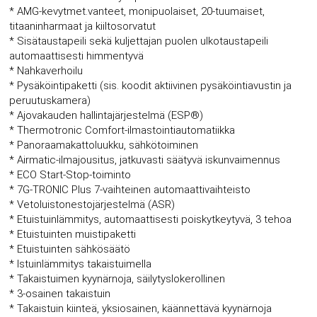
* AMG-kevytmet.vanteet, monipuolaiset, 20-tuumaiset,
titaaninharmaat ja kiiltosorvatut
* Sisätaustapeili sekä kuljettajan puolen ulkotaustapeili
automaattisesti himmentyvä
* Nahkaverhoilu
* Pysäköintipaketti (sis. koodit aktiivinen pysäköintiavustin ja
peruutuskamera)
* Ajovakauden hallintajärjestelmä (ESP®)
* Thermotronic Comfort-ilmastointiautomatiikka
* Panoraamakattoluukku, sähkötoiminen
* Airmatic-ilmajousitus, jatkuvasti säätyvä iskunvaimennus
* ECO Start-Stop-toiminto
* 7G-TRONIC Plus 7-vaihteinen automaattivaihteisto
* Vetoluistonestojärjestelmä (ASR)
* Etuistuinlämmitys, automaattisesti poiskytkeytyvä, 3 tehoa
* Etuistuinten muistipaketti
* Etuistuinten sähkösäätö
* Istuinlämmitys takaistuimella
* Takaistuimen kyynärnoja, säilytyslokerollinen
* 3-osainen takaistuin
* Takaistuin kiinteä, yksiosainen, käännettävä kyynärnoja