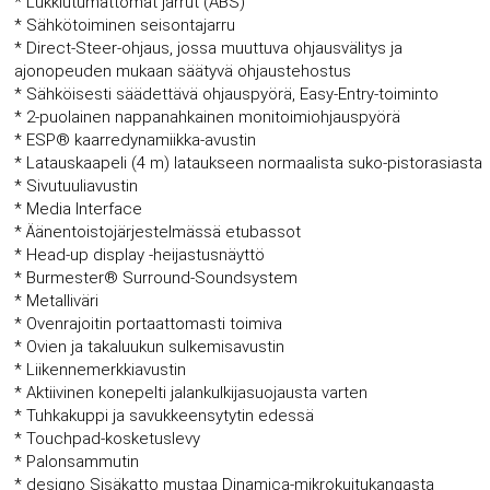
* Lukkiutumattomat jarrut (ABS)
* Sähkötoiminen seisontajarru
* Direct-Steer-ohjaus, jossa muuttuva ohjausvälitys ja
ajonopeuden mukaan säätyvä ohjaustehostus
* Sähköisesti säädettävä ohjauspyörä, Easy-Entry-toiminto
* 2-puolainen nappanahkainen monitoimiohjauspyörä
* ESP® kaarredynamiikka-avustin
* Latauskaapeli (4 m) lataukseen normaalista suko-pistorasiasta
* Sivutuuliavustin
* Media Interface
* Äänentoistojärjestelmässä etubassot
* Head-up display -heijastusnäyttö
* Burmester® Surround-Soundsystem
* Metalliväri
* Ovenrajoitin portaattomasti toimiva
* Ovien ja takaluukun sulkemisavustin
* Liikennemerkkiavustin
* Aktiivinen konepelti jalankulkijasuojausta varten
* Tuhkakuppi ja savukkeensytytin edessä
* Touchpad-kosketuslevy
* Palonsammutin
* designo Sisäkatto mustaa Dinamica-mikrokuitukangasta