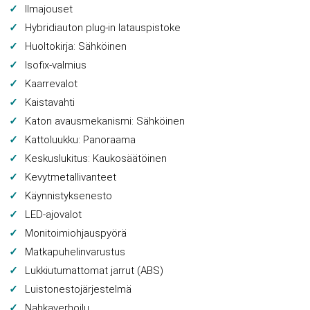
Ilmajouset
Hybridiauton plug-in latauspistoke
Huoltokirja: Sähköinen
Isofix-valmius
Kaarrevalot
Kaistavahti
Katon avausmekanismi: Sähköinen
Kattoluukku: Panoraama
Keskuslukitus: Kaukosäätöinen
Kevytmetallivanteet
Käynnistyksenesto
LED-ajovalot
Monitoimiohjauspyörä
Matkapuhelinvarustus
Lukkiutumattomat jarrut (ABS)
Luistonestojärjestelmä
Nahkaverhoilu