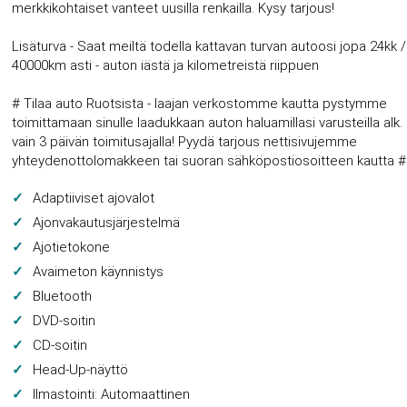
merkkikohtaiset vanteet uusilla renkailla. Kysy tarjous!
Lisäturva - Saat meiltä todella kattavan turvan autoosi jopa 24kk /
40000km asti - auton iästä ja kilometreistä riippuen
# Tilaa auto Ruotsista - laajan verkostomme kautta pystymme
toimittamaan sinulle laadukkaan auton haluamillasi varusteilla alk.
vain 3 päivän toimitusajalla! Pyydä tarjous nettisivujemme
yhteydenottolomakkeen tai suoran sähköpostiosoitteen kautta #
Adaptiiviset ajovalot
Ajonvakautusjärjestelmä
Ajotietokone
Avaimeton käynnistys
Bluetooth
DVD-soitin
CD-soitin
Head-Up-näyttö
Ilmastointi: Automaattinen