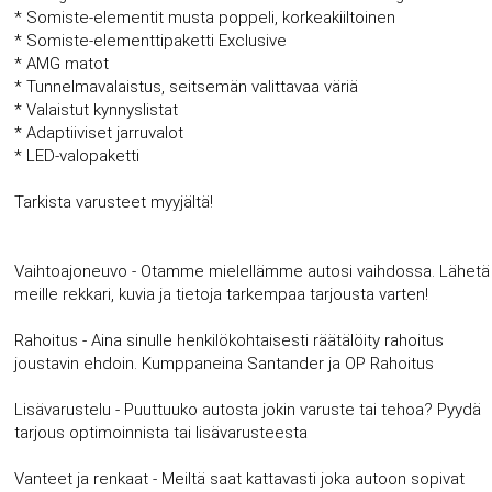
* Somiste-elementit musta poppeli, korkeakiiltoinen
* Somiste-elementtipaketti Exclusive
* AMG matot
* Tunnelmavalaistus, seitsemän valittavaa väriä
* Valaistut kynnyslistat
* Adaptiiviset jarruvalot
* LED-valopaketti
Tarkista varusteet myyjältä!
Vaihtoajoneuvo - Otamme mielellämme autosi vaihdossa. Lähetä
meille rekkari, kuvia ja tietoja tarkempaa tarjousta varten!
Rahoitus - Aina sinulle henkilökohtaisesti räätälöity rahoitus
joustavin ehdoin. Kumppaneina Santander ja OP Rahoitus
Lisävarustelu - Puuttuuko autosta jokin varuste tai tehoa? Pyydä
tarjous optimoinnista tai lisävarusteesta
Vanteet ja renkaat - Meiltä saat kattavasti joka autoon sopivat