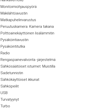
Nahkaverhoilu
Monitoimiohjauspyörä
Mäkilähtöavustin
Matkapuhelinvarustus
Peruutuskamera: Kamera takana
Polttoainekäyttöinen lisälämmitin
Pysäköintiavustin
Pysäköintitutka
Radio
Rengaspainevalvonta -järjestelmä
Sähkösäätöiset istuimet: Muistilla
Sadetunnistin
Sähkökäyttöiset ikkunat
Sähköpeilit
USB
Turvatyynyt
Turbo