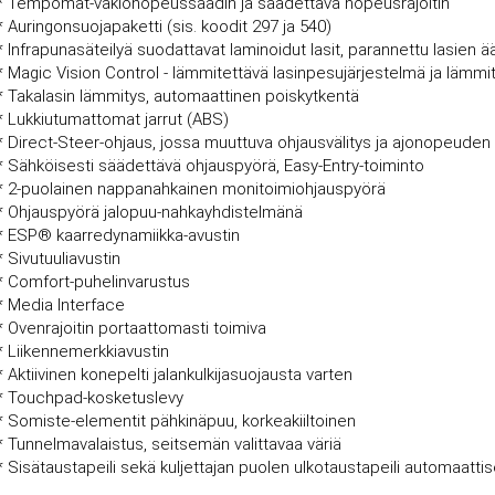
* Tempomat-vakionopeussäädin ja säädettävä nopeusrajoitin
* Auringonsuojapaketti (sis. koodit 297 ja 540)
* Infrapunasäteilyä suodattavat laminoidut lasit, parannettu lasien ä
* Magic Vision Control - lämmitettävä lasinpesujärjestelmä ja lämmit
* Takalasin lämmitys, automaattinen poiskytkentä
* Lukkiutumattomat jarrut (ABS)
* Direct-Steer-ohjaus, jossa muuttuva ohjausvälitys ja ajonopeud
* Sähköisesti säädettävä ohjauspyörä, Easy-Entry-toiminto
* 2-puolainen nappanahkainen monitoimiohjauspyörä
* Ohjauspyörä jalopuu-nahkayhdistelmänä
* ESP® kaarredynamiikka-avustin
* Sivutuuliavustin
* Comfort-puhelinvarustus
* Media Interface
* Ovenrajoitin portaattomasti toimiva
* Liikennemerkkiavustin
* Aktiivinen konepelti jalankulkijasuojausta varten
* Touchpad-kosketuslevy
* Somiste-elementit pähkinäpuu, korkeakiiltoinen
* Tunnelmavalaistus, seitsemän valittavaa väriä
* Sisätaustapeili sekä kuljettajan puolen ulkotaustapeili automaatt