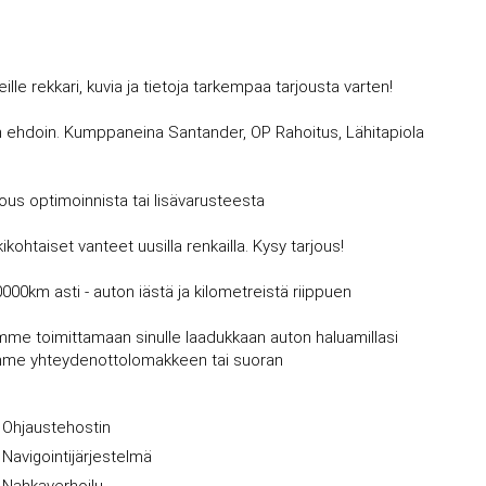
 rekkari, kuvia ja tietoja tarkempaa tarjousta varten!
avin ehdoin. Kumppaneina Santander, OP Rahoitus, Lähitapiola
jous optimoinnista tai lisävarusteesta
kohtaiset vanteet uusilla renkailla. Kysy tarjous!
0000km asti - auton iästä ja kilometreistä riippuen
mme toimittamaan sinulle laadukkaan auton haluamillasi
vujemme yhteydenottolomakkeen tai suoran
Ohjaustehostin
Navigointijärjestelmä