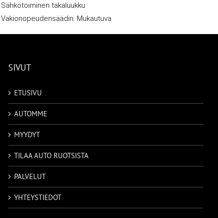
Sähkötoiminen takaluukku
Vakionopeudensäädin: Mukautuva
SIVUT
ETUSIVU
AUTOMME
MYYDYT
TILAA AUTO RUOTSISTA
PALVELUT
YHTEYSTIEDOT