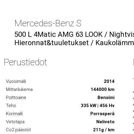
Mercedes-Benz S
500 L 4Matic AMG 63 LOOK / Nightvi
Hieronnat&tuuletukset / Kaukolämmi
Perustiedot
Vuosimalli
2014
Mittarilukema
144000 km
Polttoaine
Bensiini
Teho
335 kW | 456 Hv
Korimalli
Porrasperä
Vetotapa
Neliveto
Co2 päästöt
211g / km