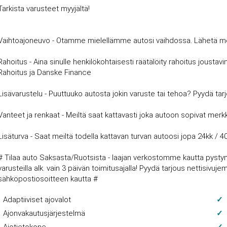
Tarkista varusteet myyjältä!
Vaihtoajoneuvo - Otamme mielellämme autosi vaihdossa. Lähetä meille
Rahoitus - Aina sinulle henkilökohtaisesti räätälöity rahoitus joust
Rahoitus ja Danske Finance
Lisävarustelu - Puuttuuko autosta jokin varuste tai tehoa? Pyydä tar
Vanteet ja renkaat - Meiltä saat kattavasti joka autoon sopivat merkki
Lisäturva - Saat meiltä todella kattavan turvan autoosi jopa 24kk / 4
# Tilaa auto Saksasta/Ruotsista - laajan verkostomme kautta pysty
varusteilla alk. vain 3 päivän toimitusajalla! Pyydä tarjous nettisi
sähköpostiosoitteen kautta #
Adaptiiviset ajovalot
Ajonvakautusjärjestelmä