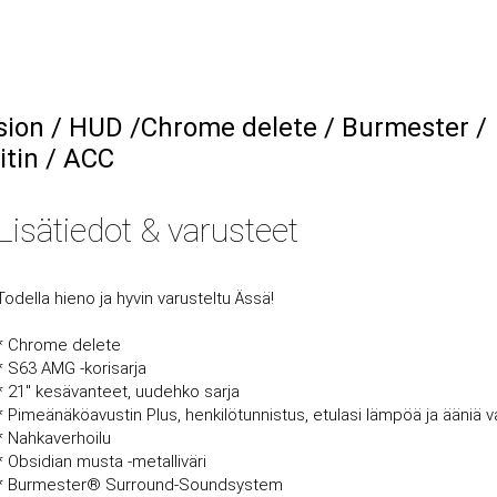
sion / HUD /Chrome delete / Burmester /
tin / ACC
Lisätiedot & varusteet
Todella hieno ja hyvin varusteltu Ässä!
* Chrome delete
* S63 AMG -korisarja
* 21'' kesävanteet, uudehko sarja
* Pimeänäköavustin Plus, henkilötunnistus, etulasi lämpöä ja ääniä 
* Nahkaverhoilu
* Obsidian musta -metalliväri
* Burmester® Surround-Soundsystem