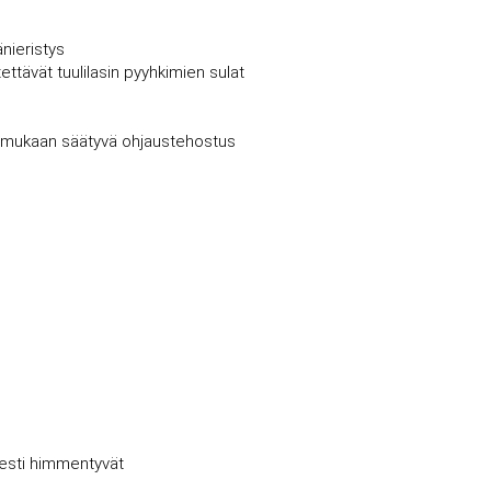
änieristys
ettävät tuulilasin pyyhkimien sulat
en mukaan säätyvä ohjaustehostus
isesti himmentyvät