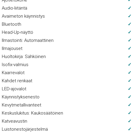
Ajotietokone
Audio-liitäntä
Avaimeton käynnistys
Bluetooth
Head-Up-näyttö
Ilmastointi: Automaattinen
Ilmajouset
Huoltokirja: Sähköinen
Isofix-valmius
Kaarrevalot
Kahdet renkaat
LED-ajovalot
Käynnistyksenesto
Kevytmetallivanteet
Keskuslukitus: Kaukosäätöinen
Katveavustin
Luistonestojärjestelmä