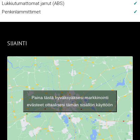
Lukkiutumattomat jarrut (ABS)
Penkinlämmittimet
SIJAINTI
Paina tästä hyväksyäksesi markkinointi
evästeet ottaaksesi tämän sisällön käyttöön