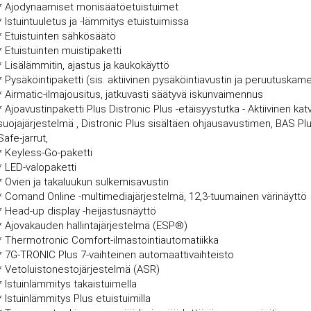
* Ajodynaamiset monisäätöetuistuimet
* Istuintuuletus ja -lämmitys etuistuimissa
* Etuistuinten sähkösäätö
* Etuistuinten muistipaketti
* Lisälämmitin, ajastus ja kaukokäyttö
* Pysäköintipaketti (sis. aktiivinen pysäköintiavustin ja peruutuskam
* Airmatic-ilmajousitus, jatkuvasti säätyvä iskunvaimennus
* Ajoavustinpaketti Plus Distronic Plus -etäisyystutka - Aktiivinen katv
suojajärjestelmä , Distronic Plus sisältäen ohjausavustimen, BAS Plu
Safe-jarrut,
* Keyless-Go-paketti
* LED-valopaketti
* Ovien ja takaluukun sulkemisavustin
* Comand Online -multimediajärjestelmä, 12,3-tuumainen värinäyttö
* Head-up display -heijastusnäyttö
* Ajovakauden hallintajärjestelmä (ESP®)
* Thermotronic Comfort-ilmastointiautomatiikka
* 7G-TRONIC Plus 7-vaihteinen automaattivaihteisto
* Vetoluistonestojärjestelmä (ASR)
* Istuinlämmitys takaistuimella
* Istuinlämmitys Plus etuistuimilla