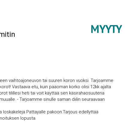
MYYTY
mitin
een vaihtoajoneuvon tai suuren koron vuoksi. Tarjoamme
rot! Vastaava etu, kuin pääoman korko olisi 12kk ajalta
ilillesi heti tai voit käyttää sen käsirahaosuutena
i muualle. - Tarjoamme sinulle saman diilin seuraavaan
ikka loskakelejä Pattayalle pakoon.Tarjous edellyttää
lmoituksen lopusta.