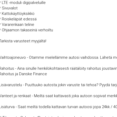
* LTE -moduli digipalveluille
* Sivuvalot
* Kattokäyttöyksikkö
* Roiskeläpät edessä
* Vararenkaan teline
* Ohjaamon takaseinä verhoiltu
Tarkista varusteet myyjältä!
Vaihtoajoneuvo - Otamme mielellämme autosi vaihdossa. Lähetä meille
Rahoitus - Aina sinulle henkilökohtaisesti räätälöity rahoitus joust
Rahoitus ja Danske Finance
Lisävarustelu - Puuttuuko autosta jokin varuste tai tehoa? Pyydä tar
Vanteet ja renkaat - Meiltä saat kattavasti joka autoon sopivat merkki
Lisäturva - Saat meiltä todella kattavan turvan autoosi jopa 24kk / 4