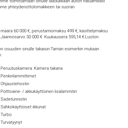
mme toimittamaan sinulle laadukkaan auton haluamillasi
vujemme yhteydenottolomakkeen tai suoran
a määrä 60 000 €, perustamismaksu 499 €, käsittelymaksu
. Jäännösarvo 30 000 €. Kuukausierä 595,14 €.Luoton
osuuden sinulle takaisin.Tämän esimerkin mukaan
i.
Peruutuskamera: Kamera takana
Penkinlämmittimet
Ohjaustehostin
Polttoaine- / akkukäyttöinen lisälämmitin
Sadetunnistin
Sähkökäyttöiset ikkunat
Turbo
Turvatyynyt