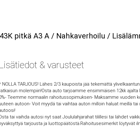
3K pitkä A3 A / Nahkaverhoilu / Lisäläm
Lisätiedot & varusteet
* NOLLA TARJOUS! Lähes 2/3 kaupoista jää tekemättä ylivelkaantun
ratkaisun molempiin!Osta auto tarjoamme ensimmäisen 12kk ajalta ko
0%- Teemme normaalin rahoitussopimuksen- Maksamme vuoden korot t
uuteen autoon- Voit myydä tai vaihtaa auton milloin haluat meillä ta
autoosi!
Osta tai vaihda autosi nyt saat Joululahjarahat tilillesi tai lähdet va
hyväksyttyä tarjousta ja luottopäätöstä.Rahoitusesimerkit löytyvät i