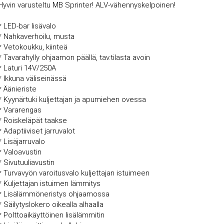
Hyvin varusteltu MB Sprinter! ALV-vähennyskelpoinen!
* LED-bar lisävalo
* Nahkaverhoilu, musta
* Vetokoukku, kiinteä
* Tavarahylly ohjaamon päällä, tav.tilasta avoin
* Laturi 14V/250A
* Ikkuna väliseinässä
* Äänieriste
* Kyynärtuki kuljettajan ja apumiehen ovessa
* Vararengas
* Roiskeläpät taakse
* Adaptiiviset jarruvalot
* Lisäjarruvalo
* Valoavustin
* Sivutuuliavustin
* Turvavyön varoitusvalo kuljettajan istuimeen
* Kuljettajan istuimen lämmitys
* Lisälämmöneristys ohjaamossa
* Säilytyslokero oikealla alhaalla
* Polttoaikäyttöinen lisälämmitin