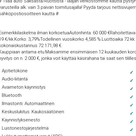
# Tilaa auto Saksasta/Ruotsista - laajan verkostomme kautta pysty
varusteilla alk. vain 3 päivän toimitusajalla! Pyydä tarjous nettisi
sähköpostiosoitteen kautta #
Esimerkkilaskelma ilman korkoetuaAutonhinta: 60 000 €Rahoitettav
19 €/kk.Korko: 3,79%Todellinen vuosikorko 4,585 %.Luottoaika 72 kk
kokonaiskustannus 72 171,98 €.
Kauppiaan antama etu:Maksamme ensimmäisen 12 kuukauden koron 
hyvitys on n. 2 000 €, jonka voit käyttää käsirahana tai saat sen tililles
Ajotietokone
Audio-liitäntä
Avaimeton käynnistys
Bluetooth
Ilmastointi: Automaattinen
Keskuslukitus: Kaukosäätöinen
Käynnistyksenesto
Luistonestojärjestelmä