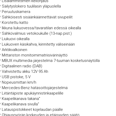
* Lisälämmittimen kellohjaus
* Säilytyslokero tuulilasin yläpuolella
* Peruutuskamera
* Sähköisesti sisäänkäännettävät sivupeilit
* Korotettu katto
* Ikkuna liukuovessa/tavaratilan edessä oikealla
* Sähkövalmius vetokoukulle (13-nap.pist.)
* Liukuovi oikealla
* Liukuoven käsikahva, kiinnitetty väliseinään
* Arktikvalkoinen
* Mittariston monitoimimatriisivärinäyttö
* MBUX multimedia järjestelmä 7-tuuman kosketusnäytöllä
* Digitaalinen radio (DAB)
* Vahvistettu akku 12V 95 Ah
* USB pistoke, 5 V
* Nopeusmittari km/h
* Mercedes-Benz hätäsoittojärjestelmä
* Liitäntäpiste apukäynnistinkaapelille
* Kaapelikanava takana"
* Kaapelikanava sivulla"
* Latauspistokkeet kojelaudan päälle
* Ohjauspyörän korkeuden ja etäisyyden säätö