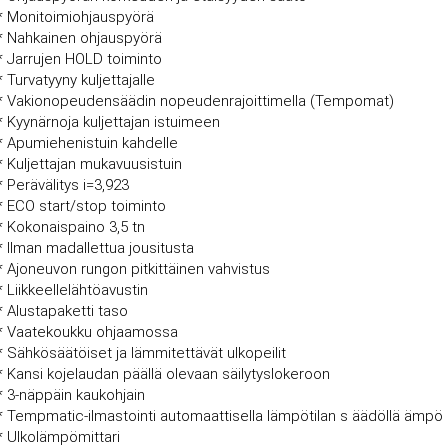
* Monitoimiohjauspyörä
* Nahkainen ohjauspyörä
* Jarrujen HOLD toiminto
* Turvatyyny kuljettajalle
* Vakionopeudensäädin nopeudenrajoittimella (Tempomat)
* Kyynärnoja kuljettajan istuimeen
* Apumiehenistuin kahdelle
* Kuljettajan mukavuusistuin
* Perävälitys i=3,923
* ECO start/stop toiminto
* Kokonaispaino 3,5 tn
* Ilman madallettua jousitusta
* Ajoneuvon rungon pitkittäinen vahvistus
* Liikkeellelähtöavustin
* Alustapaketti taso
* Vaatekoukku ohjaamossa
* Sähkösäätöiset ja lämmitettävät ulkopeilit
* Kansi kojelaudan päällä olevaan säilytyslokeroon
* 3-näppäin kaukohjain
* Tempmatic-ilmastointi automaattisella lämpötilan s äädöllä ämpö
* Ulkolämpömittari