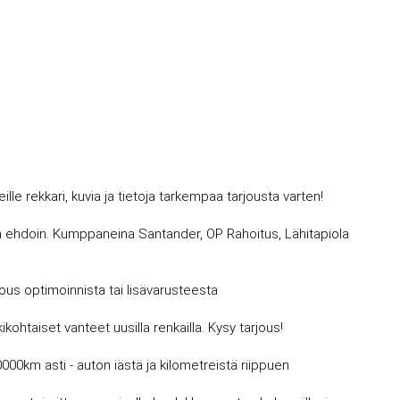
 rekkari, kuvia ja tietoja tarkempaa tarjousta varten!
avin ehdoin. Kumppaneina Santander, OP Rahoitus, Lähitapiola
jous optimoinnista tai lisävarusteesta
kohtaiset vanteet uusilla renkailla. Kysy tarjous!
0000km asti - auton iästä ja kilometreistä riippuen