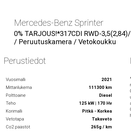
Mercedes-Benz Sprinter
0% TARJOUS!*317CDI RWD-3,5(2,84)/4
/ Peruutuskamera / Vetokoukku
Perustiedot
Vuosimalli
2021
Mittarilukema
111300 km
Polttoaine
Diesel
Teho
125 kW | 170 Hv
Korimalli
Pitkä - Korkea
Vetotapa
Takaveto
Co2 päästöt
265g / km