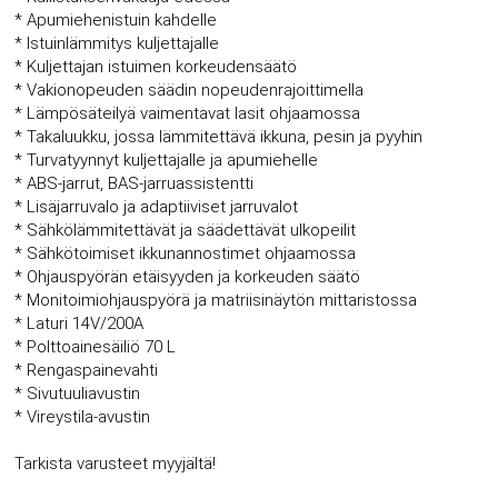
* Apumiehenistuin kahdelle
* Istuinlämmitys kuljettajalle
* Kuljettajan istuimen korkeudensäätö
* Vakionopeuden säädin nopeudenrajoittimella
* Lämpösäteilyä vaimentavat lasit ohjaamossa
* Takaluukku, jossa lämmitettävä ikkuna, pesin ja pyyhin
* Turvatyynnyt kuljettajalle ja apumiehelle
* ABS-jarrut, BAS-jarruassistentti
* Lisäjarruvalo ja adaptiiviset jarruvalot
* Sähkölämmitettävät ja säädettävät ulkopeilit
* Sähkötoimiset ikkunannostimet ohjaamossa
* Ohjauspyörän etäisyyden ja korkeuden säätö
* Monitoimiohjauspyörä ja matriisinäytön mittaristossa
* Laturi 14V/200A
* Polttoainesäiliö 70 L
* Rengaspainevahti
* Sivutuuliavustin
* Vireystila-avustin
Tarkista varusteet myyjältä!