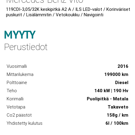
119CDI-3,05/32K keskipitkä A2 A / ILS LED-valot / Korinväriset
puskurit / Lisälämmitin / Vetokoukku / Navigointi
MYYTY
Perustiedot
Vuosimalli
2016
Mittarilukema
199000 km
Polttoaine
Diesel
Teho
140 kW | 190 Hv
Korimalli
Puolipitkä - Matala
Vetotapa
Takaveto
Co2 päästöt
158g / km
Yhdistetty kulutus
6l / 100km