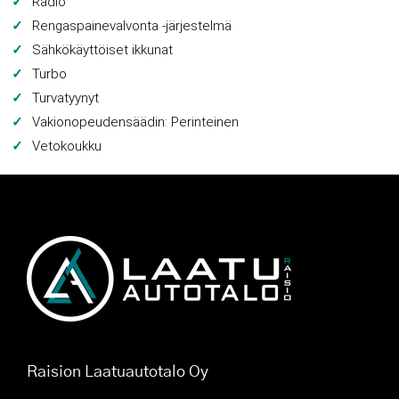
Radio
Rengaspainevalvonta -järjestelmä
Sähkökäyttöiset ikkunat
Turbo
Turvatyynyt
Vakionopeudensäädin: Perinteinen
Vetokoukku
Raision Laatuautotalo Oy