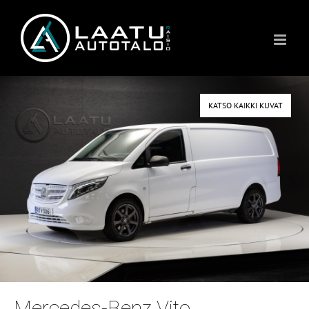
Skip
to
content
KATSO KAIKKI KUVAT
Mercedes-Benz Vito