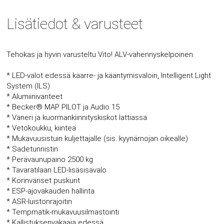
Lisätiedot & varusteet
Tehokas ja hyvin varusteltu Vito! ALV-vähennyskelpoinen.
* LED-valot edessä kaarre- ja kääntymisvaloin, Intelligent Light
System (ILS)
* Alumiinivanteet
* Becker® MAP PILOT ja Audio 15
* Vaneri ja kuormankiinnityskiskot lattiassa
* Vetokoukku, kiinteä
* Mukavuusistuin kuljettajalle (sis. kyynärnojan oikealle)
* Sadetunnistin
* Perävaunupaino 2500 kg
* Tavaratilaan LED-lisäsisävalo
* Korinväriset puskurit
* ESP-ajovakauden hallinta
* ASR-luistonrajoitin
* Tempmatik-mukavuusilmastointi
* Kallistuksenvakaaja edessä