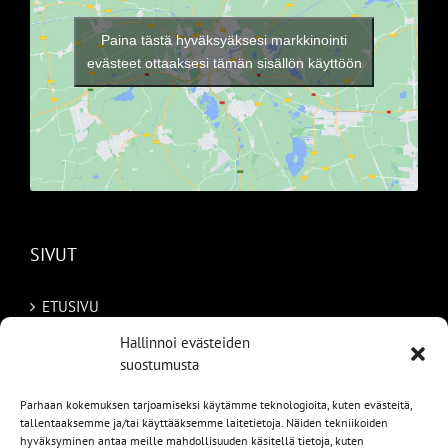
Paina tästä hyväksyäksesi markkinointi
evästeet ottaaksesi tämän sisällön käyttöön
SIVUT
ETUSIVU
Hallinnoi evästeiden
AUTOMME
suostumusta
MYYDYT
Parhaan kokemuksen tarjoamiseksi käytämme teknologioita, kuten evästeitä,
tallentaaksemme ja/tai käyttääksemme laitetietoja. Näiden tekniikoiden
TILAA AUTO RUOTSISTA
hyväksyminen antaa meille mahdollisuuden käsitellä tietoja, kuten