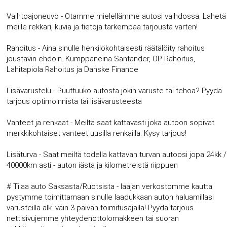
Vaihtoajoneuvo - Otamme mielellämme autosi vaihdossa. Lähetä
meille rekkari, kuvia ja tietoja tarkempaa tarjousta varten!
Rahoitus - Aina sinulle henkilökohtaisesti räätälöity rahoitus
joustavin ehdoin. Kumppaneina Santander, OP Rahoitus,
Lähitapiola Rahoitus ja Danske Finance
Lisävarustelu - Puuttuuko autosta jokin varuste tai tehoa? Pyydä
tarjous optimoinnista tai lisävarusteesta
Vanteet ja renkaat - Meiltä saat kattavasti joka autoon sopivat
merkkikohtaiset vanteet uusilla renkailla. Kysy tarjous!
Lisäturva - Saat meiltä todella kattavan turvan autoosi jopa 24kk /
40000km asti - auton iästä ja kilometreistä riippuen
# Tilaa auto Saksasta/Ruotsista - laajan verkostomme kautta
pystymme toimittamaan sinulle laadukkaan auton haluamillasi
varusteilla alk. vain 3 päivän toimitusajalla! Pyydä tarjous
nettisivujemme yhteydenottolomakkeen tai suoran