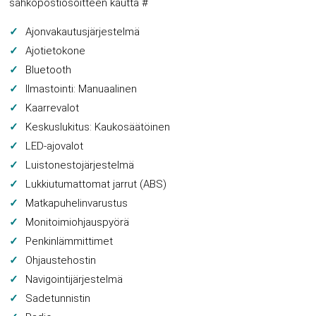
sähköpostiosoitteen kautta #
Ajonvakautusjärjestelmä
Ajotietokone
Bluetooth
Ilmastointi: Manuaalinen
Kaarrevalot
Keskuslukitus: Kaukosäätöinen
LED-ajovalot
Luistonestojärjestelmä
Lukkiutumattomat jarrut (ABS)
Matkapuhelinvarustus
Monitoimiohjauspyörä
Penkinlämmittimet
Ohjaustehostin
Navigointijärjestelmä
Sadetunnistin