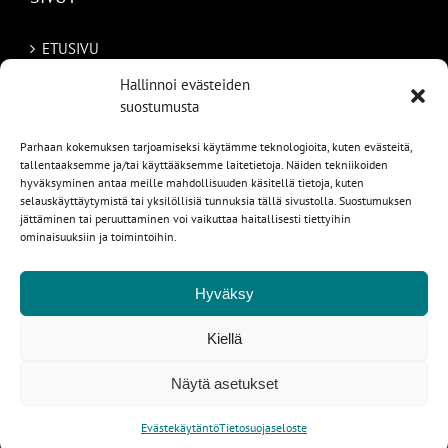
ETUSIVU
Hallinnoi evästeiden
AUTOMME
suostumusta
MYYDYT
Parhaan kokemuksen tarjoamiseksi käytämme teknologioita, kuten evästeitä,
tallentaaksemme ja/tai käyttääksemme laitetietoja. Näiden tekniikoiden
TILAA AUTO RUOTSISTA
hyväksyminen antaa meille mahdollisuuden käsitellä tietoja, kuten
selauskäyttäytymistä tai yksilöllisiä tunnuksia tällä sivustolla. Suostumuksen
PALVELUT
jättäminen tai peruuttaminen voi vaikuttaa haitallisesti tiettyihin
ominaisuuksiin ja toimintoihin.
YHTEYSTIEDOT
Hyväksy
Kiellä
1
Näytä asetukset
Copyright © 2024 Raision Laatuautotalo Oy
Evästekäytäntö
Tietosuojaseloste