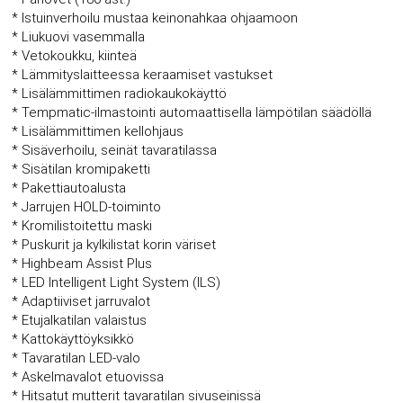
* Istuinverhoilu mustaa keinonahkaa ohjaamoon
* Liukuovi vasemmalla
* Vetokoukku, kiinteä
* Lämmityslaitteessa keraamiset vastukset
* Lisälämmittimen radiokaukokäyttö
* Tempmatic-ilmastointi automaattisella lämpötilan säädöllä
* Lisälämmittimen kellohjaus
* Sisäverhoilu, seinät tavaratilassa
* Sisätilan kromipaketti
* Pakettiautoalusta
* Jarrujen HOLD-toiminto
* Kromilistoitettu maski
* Puskurit ja kylkilistat korin väriset
* Highbeam Assist Plus
* LED Intelligent Light System (ILS)
* Adaptiiviset jarruvalot
* Etujalkatilan valaistus
* Kattokäyttöyksikkö
* Tavaratilan LED-valo
* Askelmavalot etuovissa
* Hitsatut mutterit tavaratilan sivuseinissä