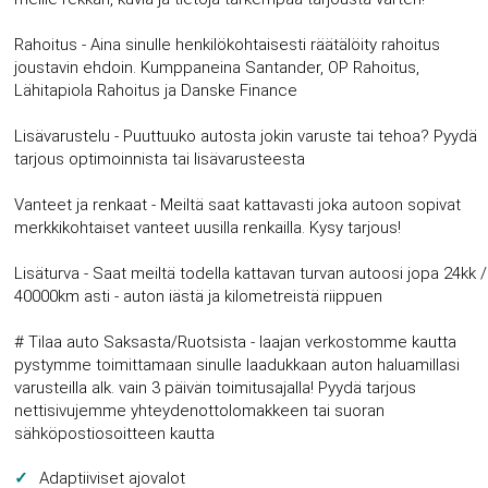
Rahoitus - Aina sinulle henkilökohtaisesti räätälöity rahoitus
joustavin ehdoin. Kumppaneina Santander, OP Rahoitus,
Lähitapiola Rahoitus ja Danske Finance
Lisävarustelu - Puuttuuko autosta jokin varuste tai tehoa? Pyydä
tarjous optimoinnista tai lisävarusteesta
Vanteet ja renkaat - Meiltä saat kattavasti joka autoon sopivat
merkkikohtaiset vanteet uusilla renkailla. Kysy tarjous!
Lisäturva - Saat meiltä todella kattavan turvan autoosi jopa 24kk /
40000km asti - auton iästä ja kilometreistä riippuen
# Tilaa auto Saksasta/Ruotsista - laajan verkostomme kautta
pystymme toimittamaan sinulle laadukkaan auton haluamillasi
varusteilla alk. vain 3 päivän toimitusajalla! Pyydä tarjous
nettisivujemme yhteydenottolomakkeen tai suoran
sähköpostiosoitteen kautta
Adaptiiviset ajovalot