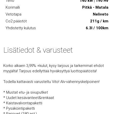
Teho
140 kW | 190 Hv
Korimalli
Pitkä - Matala
Vetotapa
Neliveto
Co2 päästöt
211g / km
Yhdistetty kulutus
6.3l / 100km
Lisätiedot & varusteet
Korko alkaen 3,99% +kulut, kysy tarjous ja tarkemmat ehdot
myyjältä! Tarjous edellyttää hyväksyttyä luottopäätöstä!
Todella kattavasti varusteltu Vito! Alv-vähennyskelpoinen!
* Mustat etu- ja sivuputket
* Uudet kesävanteet&renkaat
* Kaistavalvontapaketti
* Pysäköintipaketti
* Pariovet (180 ast.)