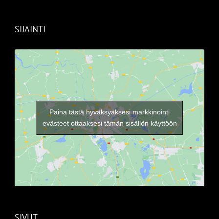
SIJAINTI
Paina tästä hyväksyäksesi markkinointi
evästeet ottaaksesi tämän sisällön käyttöön
SIVUT