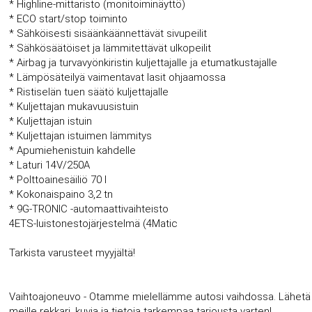
* Highline-mittaristo (monitoiminäyttö)
* ECO start/stop toiminto
* Sähköisesti sisäänkäännettävät sivupeilit
* Sähkösäätöiset ja lämmitettävät ulkopeilit
* Airbag ja turvavyönkiristin kuljettajalle ja etumatkustajalle
* Lämpösäteilyä vaimentavat lasit ohjaamossa
* Ristiselän tuen säätö kuljettajalle
* Kuljettajan mukavuusistuin
* Kuljettajan istuin
* Kuljettajan istuimen lämmitys
* Apumiehenistuin kahdelle
* Laturi 14V/250A
* Polttoainesäiliö 70 l
* Kokonaispaino 3,2 tn
* 9G-TRONIC -automaattivaihteisto
4ETS-luistonestojärjestelmä (4Matic
Tarkista varusteet myyjältä!
Vaihtoajoneuvo - Otamme mielellämme autosi vaihdossa. Lähetä
meille rekkari, kuvia ja tietoja tarkempaa tarjousta varten!