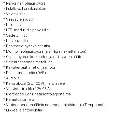
* Nahkainen ohjauspyörä
* Lukittava hansikaslokero
* Valoavustin
* Vireystila-avustin
* Kaista-avustin
* LTE -moduli digipalveluille
* Sadetunnistin
* Katveavustin
* Parktronic pysäköintitutka
* Monitoimiohjauspyörä (sis. Highline-mittariston)
* Ohjauspyörän korkeuden ja etäisyyden säätö
* Seleniitinharmaa metalliväri
* Kaksitiekaiuttimet ohjaamoon
* Digitaalinen radio (DAB)
* Audio 30
* Kaksi akkua (2 x 100 Ah), erotinrele
* Vahvistettu akku 12V 95 Ah
* Mercedes-Benz hätäsoittojärjestelmä
* Peruutuskamera
* Vakionopeudensäädin nopeudenrajoittimella (Tempomat)
* Liikkeellelähtöavustin