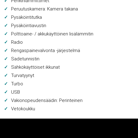
Penkinlämmittimet
Peruutuskamera: Kamera takana
Pysäköintitutka
Pysäköintiavustin
Polttoaine- / akkukäyttöinen lisälämmitin
Radio
Rengaspainevalvonta -järjestelmä
Sadetunnistin
Sähkökäyttöiset ikkunat
Turvatyynyt
Turbo
USB
Vakionopeudensäädin: Perinteinen
Vetokoukku