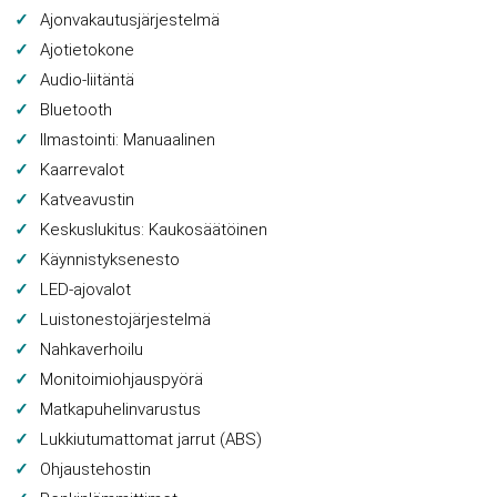
Ajonvakautusjärjestelmä
Ajotietokone
Audio-liitäntä
Bluetooth
Ilmastointi: Manuaalinen
Kaarrevalot
Katveavustin
Keskuslukitus: Kaukosäätöinen
Käynnistyksenesto
LED-ajovalot
Luistonestojärjestelmä
Nahkaverhoilu
Monitoimiohjauspyörä
Matkapuhelinvarustus
Lukkiutumattomat jarrut (ABS)
Ohjaustehostin