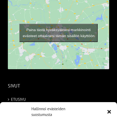
Paina tästä hyväksyäksesi markkinointi
evästeet ottaaksesi tämän sisällön käyttöön
SIVUT
ETUSIVU
Hallinnoi evästeiden
AUTOMME
suostumusta