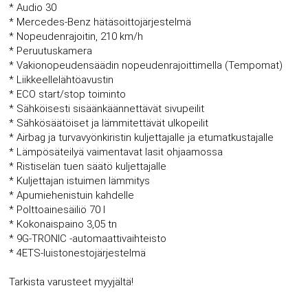
* Audio 30
* Mercedes-Benz hätäsoittojärjestelmä
* Nopeudenrajoitin, 210 km/h
* Peruutuskamera
* Vakionopeudensäädin nopeudenrajoittimella (Tempomat)
* Liikkeellelähtöavustin
* ECO start/stop toiminto
* Sähköisesti sisäänkäännettävät sivupeilit
* Sähkösäätöiset ja lämmitettävät ulkopeilit
* Airbag ja turvavyönkiristin kuljettajalle ja etumatkustajalle
* Lämpösäteilyä vaimentavat lasit ohjaamossa
* Ristiselän tuen säätö kuljettajalle
* Kuljettajan istuimen lämmitys
* Apumiehenistuin kahdelle
* Polttoainesäiliö 70 l
* Kokonaispaino 3,05 tn
* 9G-TRONIC -automaattivaihteisto
* 4ETS-luistonestojärjestelmä
Tarkista varusteet myyjältä!