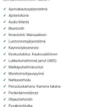
Ajonvakautusjärjestelmä
Ajotietokone
Audio-liitäntä
Bluetooth
Ilmastointi: Manuaalinen
Luistonestojärjestelmä
Käynnistyksenesto
Keskuslukitus: Kaukosäätöinen
Lukkiutumattomat jarrut (ABS)
Matkapuhelinvarustus
Monitoimiohjauspyörä
Nahkaverhoilu
Peruutuskamera: Kamera takana
Penkinlämmittimet
Ohjaustehostin
Pysäköintitutka