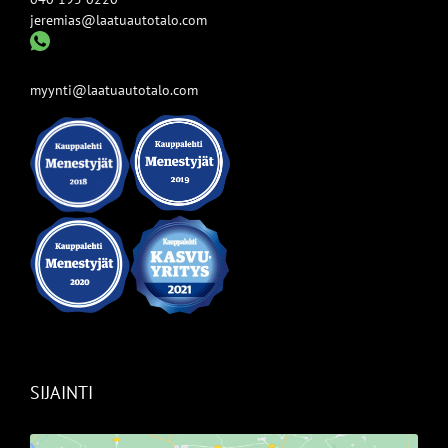
jeremias@laatuautotalo.com
myynti@laatuautotalo.com
SIJAINTI