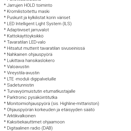
* Jarrujen HOLD toiminto
* Kromilistoitettu maski
* Puskurit ja kylkilistat korin väriset
* LED Intelligent Light System (ILS)
* Adaptiiviset jarruvalot
* Kattokäyttöyksikkö
* Tavaratilan LED-valo
* Hitsatut mutterit tavaratilan sivuseinissä
* Nahkainen ohjauspyörä
* Lukittava hansikaslokero
* Valoavustin
* Vireystila-avustin
* LTE -moduli digipalveluille
* Sadetunnistin
* Turvavyömuistutin etumatkustajalle
* Parktronic pysäköintitutka
* Monitoimiohjauspyörä (sis. Highline-mittariston)
* Ohjauspyörän korkeuden ja etäisyyden säätö
* Arktikvalkoinen
* Kaksitiekaiuttimet ohjaamoon
* Digitaalinen radio (DAB)