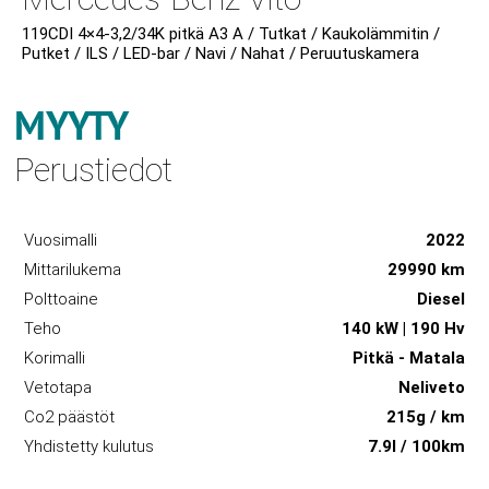
119CDI 4×4-3,2/34K pitkä A3 A / Tutkat / Kaukolämmitin /
Putket / ILS / LED-bar / Navi / Nahat / Peruutuskamera
MYYTY
Perustiedot
Vuosimalli
2022
Mittarilukema
29990 km
Polttoaine
Diesel
Teho
140 kW | 190 Hv
Korimalli
Pitkä - Matala
Vetotapa
Neliveto
Co2 päästöt
215g / km
Yhdistetty kulutus
7.9l / 100km