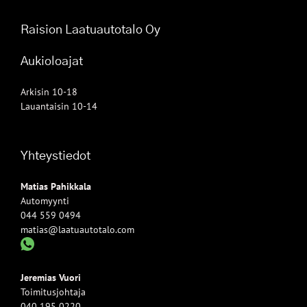
Raision Laatuautotalo Oy
Aukioloajat
Arkisin 10-18
Lauantaisin 10-14
Yhteystiedot
Matias Pahikkala
Automyynti
044 559 0494
matias@laatuautotalo.com
Jeremias Vuori
Toimitusjohtaja
040 195 0220