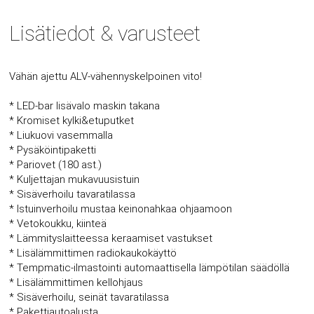
Lisätiedot & varusteet
Vähän ajettu ALV-vähennyskelpoinen vito!
* LED-bar lisävalo maskin takana
* Kromiset kylki&etuputket
* Liukuovi vasemmalla
* Pysäköintipaketti
* Pariovet (180 ast.)
* Kuljettajan mukavuusistuin
* Sisäverhoilu tavaratilassa
* Istuinverhoilu mustaa keinonahkaa ohjaamoon
* Vetokoukku, kiinteä
* Lämmityslaitteessa keraamiset vastukset
* Lisälämmittimen radiokaukokäyttö
* Tempmatic-ilmastointi automaattisella lämpötilan säädöllä
* Lisälämmittimen kellohjaus
* Sisäverhoilu, seinät tavaratilassa
* Pakettiautoalusta