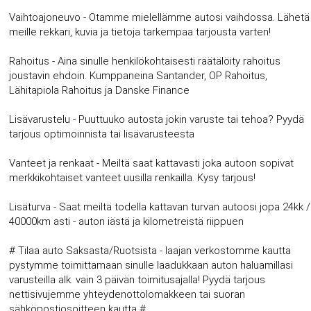
Vaihtoajoneuvo - Otamme mielellämme autosi vaihdossa. Lähetä
meille rekkari, kuvia ja tietoja tarkempaa tarjousta varten!
Rahoitus - Aina sinulle henkilökohtaisesti räätälöity rahoitus
joustavin ehdoin. Kumppaneina Santander, OP Rahoitus,
Lähitapiola Rahoitus ja Danske Finance
Lisävarustelu - Puuttuuko autosta jokin varuste tai tehoa? Pyydä
tarjous optimoinnista tai lisävarusteesta
Vanteet ja renkaat - Meiltä saat kattavasti joka autoon sopivat
merkkikohtaiset vanteet uusilla renkailla. Kysy tarjous!
Lisäturva - Saat meiltä todella kattavan turvan autoosi jopa 24kk /
40000km asti - auton iästä ja kilometreistä riippuen
# Tilaa auto Saksasta/Ruotsista - laajan verkostomme kautta
pystymme toimittamaan sinulle laadukkaan auton haluamillasi
varusteilla alk. vain 3 päivän toimitusajalla! Pyydä tarjous
nettisivujemme yhteydenottolomakkeen tai suoran
sähköpostiosoitteen kautta #