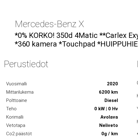
Mercedes-Benz X
*0% KORKO! 350d 4Matic **Carlex Ex
*360 kamera *Touchpad *HUIPPUHI
Perustiedot
Vuosimalli
2020
Mittarilukema
6200 km
Polttoaine
Diesel
Teho
0 kW | 0 Hv
Korimalli
Avolava
Vetotapa
Neliveto
Co2 päästöt
0g / km