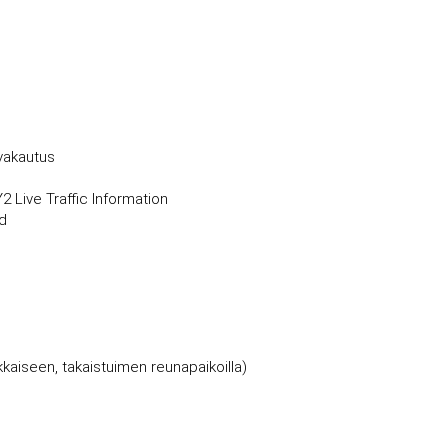
nvakautus
 Live Traffic Information
ad
aikkaiseen, takaistuimen reunapaikoilla)