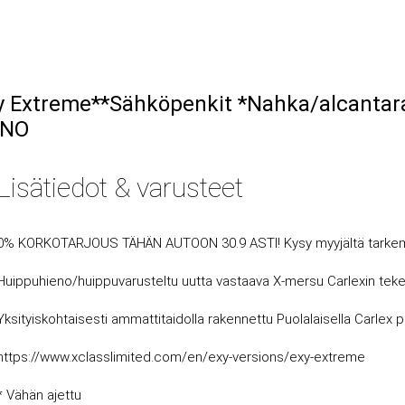
y Extreme**Sähköpenkit *Nahka/alcantar
ENO
Lisätiedot & varusteet
0% KORKOTARJOUS TÄHÄN AUTOON 30.9 ASTI! Kysy myyjältä tarkem
Huippuhieno/huippuvarusteltu uutta vastaava X-mersu Carlexin tekemä
Yksityiskohtaisesti ammattitaidolla rakennettu Puolalaisella Carlex paja
https://www.xclasslimited.com/en/exy-versions/exy-extreme
* Vähän ajettu