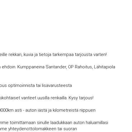
 rekkari, kuvia ja tietoja tarkempaa tarjousta varten!
avin ehdoin. Kumppaneina Santander, OP Rahoitus, Lähitapiola
jous optimoinnista tai lisävarusteesta
kohtaiset vanteet uusilla renkailla. Kysy tarjous!
0000km asti - auton iästä ja kilometreistä riippuen
mme toimittamaan sinulle laadukkaan auton haluamillasi
vujemme yhteydenottolomakkeen tai suoran