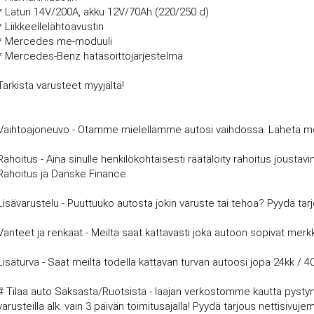
* Laturi 14V/200A, akku 12V/70Ah (220/250 d)
* Liikkeellelähtöavustin
* Mercedes me-moduuli
* Mercedes-Benz hätäsoittojärjestelmä
Tarkista varusteet myyjältä!
Vaihtoajoneuvo - Otamme mielellämme autosi vaihdossa. Lähetä meille
Rahoitus - Aina sinulle henkilökohtaisesti räätälöity rahoitus joust
Rahoitus ja Danske Finance
Lisävarustelu - Puuttuuko autosta jokin varuste tai tehoa? Pyydä tar
Vanteet ja renkaat - Meiltä saat kattavasti joka autoon sopivat merkki
Lisäturva - Saat meiltä todella kattavan turvan autoosi jopa 24kk / 4
# Tilaa auto Saksasta/Ruotsista - laajan verkostomme kautta pysty
varusteilla alk. vain 3 päivän toimitusajalla! Pyydä tarjous nettisi