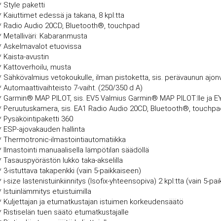
* Style paketti
* Kaiuttimet edessä ja takana, 8 kpl:tta
* Radio Audio 20CD, Bluetooth®, touchpad
* Metalliväri: Kabaranmusta
* Askelmavalot etuovissa
* Kaista-avustin
* Kattoverhoilu, musta
* Sähkövalmius vetokoukulle, ilman pistoketta, sis. perävaunun ajo
* Automaattivaihteisto 7-vaiht. (250/350 d A)
* Garmin® MAP PILOT, sis. EV5 Valmius Garmin® MAP PILOT:lle ja EY2
* Peruutuskamera, sis. EA1 Radio Audio 20CD, Bluetooth®, touchp
* Pysäköintipaketti 360
* ESP-ajovakauden hallinta
* Thermotronic-ilmastointiautomatiikka
* Ilmastointi manuaalisella lämpötilan säädöllä
* Tasauspyörästön lukko taka-akselilla
* 3-istuttava takapenkki (vain 5-paikkaiseen)
* i-size lastenistuinkiinnitys (Isofix-yhteensopiva) 2 kpl:tta (vain 5-p
* Istuinlämmitys etuistuimilla
* Kuljettajan ja etumatkustajan istuimen korkeudensäätö
* Ristiselän tuen säätö etumatkustajalle