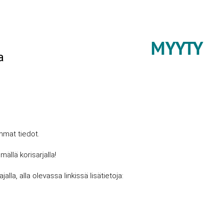
MYYTY
a
mat tiedot.
llä korisarjalla!
lla, alla olevassa linkissä lisätietoja: