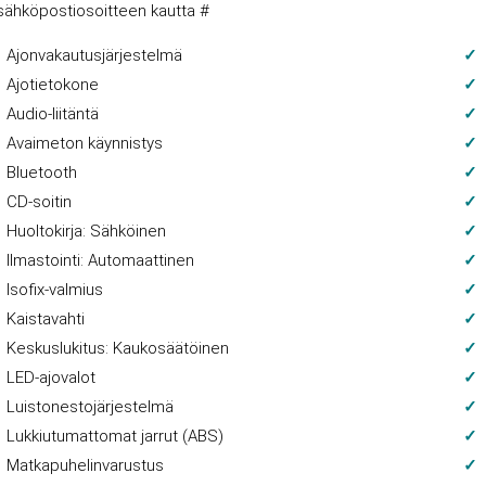
sähköpostiosoitteen kautta #
Ajonvakautusjärjestelmä
Ajotietokone
Audio-liitäntä
Avaimeton käynnistys
Bluetooth
CD-soitin
Huoltokirja: Sähköinen
Ilmastointi: Automaattinen
Isofix-valmius
Kaistavahti
Keskuslukitus: Kaukosäätöinen
LED-ajovalot
Luistonestojärjestelmä
Lukkiutumattomat jarrut (ABS)
Matkapuhelinvarustus