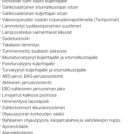
* Ristiselän tuen säätö kuljettajalle
* Sähkösäätöinen etumatkustajan istuin
* Sähkösäätöinen kuljettajan istuin
* Vakionopeuden säädin nopeudenrajoittimella (Tempomat)
* Lämmitetyt tuulilasinpesimen suuttimet
* Lämpösäteilyä vaimentavat ikkunat
* Sadetunnistin
* Takalasin lämmitys
* Tummennettu tuulilasin yläreuna
* Ikkunaturvatyynyt kuljettajalle ja etumatkustajalle
* Polviturvatyyny kuljettajalle
* Turvatyynyt kuljettajalle ja etumatkustajalle
* ABS-jarrut, BAS-jarruassistentti
* Aktiivinen jarruassistentti
* EBD-sähköinen jarruvoiman jako
* Levyjarrut kaikissa pyörissä
* Himmentyvä taustapeili
* Sähkötoimiset ikkunannostimet
* Ohjauspyörän korkeuden säätö
* Nahkainen ohjauspyörä, käsijarrukahva ja vaihdekepin nuppi
* Ajonestolaite
* Alamäkihidastin