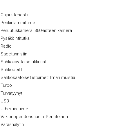
Ohjaustehostin
Penkinlämmittimet
Peruutuskamera: 360-asteen kamera
Pysäköintitutka
Radio
Sadetunnistin
Sähkökäyttöiset ikkunat
Sähköpeilit
Sähkösäätöiset istuimet: Ilman muistia
Turbo
Turvatyynyt
USB
Urheiluistuimet
Vakionopeudensäädin: Perinteinen
Varashälytin