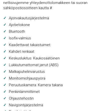
nettisivujemme yhteydenottolomakkeen tai suoran
sähköpostiosoitteen kautta #
Ajonvakautusjärjestelmä
Ajotietokone
Bluetooth
Isofix-valmius
Kaadettavat takaistuimet
Kahdet renkaat
Keskuslukitus: Kaukosäätöinen
Lukkiutumattomat jarrut (ABS)
Matkapuhelinvarustus
Monitoimiohjauspyörä
Peruutuskamera: Kamera takana
Penkinlämmittimet
Ohjaustehostin
Navigointijärjestelmä