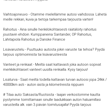
Vaihtoajoneuvo - Otamme mielellämme autosi vaihdossa. Lähetä
meille rekkari, kuvia ja tietoja tarkempaa tarjousta varten!
Rahoitus - Aina sinulle henkilökohtaisesti räätälöity rahoitus
joustavin ehdoin. Kumppaneina Santander, OP Rahoitus,
Lähitapiola Rahoitus ja Danske Finance
Lisävarustelu - Puuttuuko autosta jokin varuste tai tehoa? Pyydä
tarjous optimoinnista tai lisävarusteesta
Vanteet ja renkaat - Meiltä saat kattavasti joka autoon sopivat
merkkikohtaiset vanteet uusilla renkailla. Kysy tarjous!
Lisäturva - Saat meiltä todella kattavan turvan autoosi jopa 24kk /
40000km asti - auton iästä ja kilometreistä riippuen
# Tilaa auto Saksasta/Ruotsista - laajan verkostomme kautta
pystymme toimittamaan sinulle laadukkaan auton haluamillasi
varusteilla alk. vain 3 päivän toimitusajalla! Pyydä tarjous