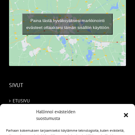
Paina tästä hyväksyäksesi markkinointi
evästeet ottaaksesi tämän sisällön käyttöön
SIVUT
ETUSIVU
Hallinnoi evästeiden
AUTOMME
suostumusta
MYYDYT
Parhaan kokemuksen tarjoamiseksi käytämme teknologioita, kuten evästeitä,