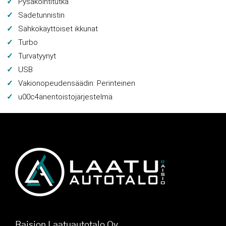
Pysäköintitutka
Sadetunnistin
Sähkökäyttöiset ikkunat
Turbo
Turvatyynyt
USB
Vakionopeudensäädin: Perinteinen
u00c4änentoistojärjestelmä
Raision Laatuautotalo Oy