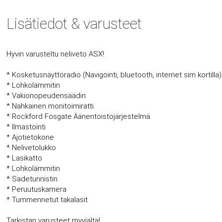
Lisätiedot & varusteet
Hyvin varusteltu neliveto ASX!
* Kosketusnäyttöradio (Navigointi, bluetooth, internet sim kortilla)
* Lohkolämmitin
* Vakionopeudensäädin
* Nahkainen monitoimiratti
* Rockford Fosgate Äänentoistojärjestelmä
* Ilmastointi
* Ajotietokone
* Nelivetolukko
* Lasikatto
* Lohkolämmitin
* Sadetunnistin
* Peruutuskamera
* Tummennetut takalasit
Tarkistan varusteet myyjältä!