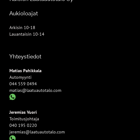
Aukioloajat
Arkisin 10-18
Lauantaisin 10-14
Yhteystiedot
Matias Pahikkala
Automyynti
044 559 0494
matias@laatuautotalo.com
Jeremias Vuori
Toimitusjohtaja
040 195 0220
jeremias@laatuautotalo.com