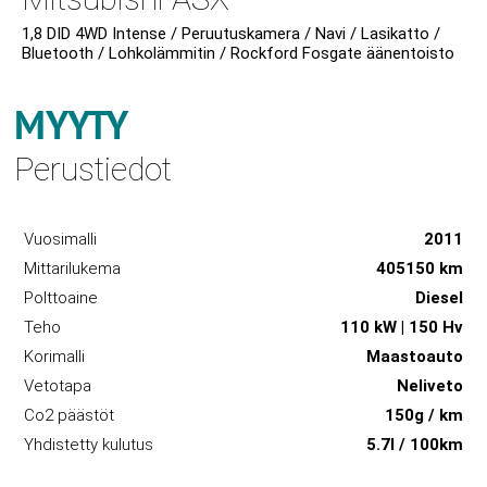
1,8 DID 4WD Intense / Peruutuskamera / Navi / Lasikatto /
Bluetooth / Lohkolämmitin / Rockford Fosgate äänentoisto
MYYTY
Perustiedot
Vuosimalli
2011
Mittarilukema
405150 km
Polttoaine
Diesel
Teho
110 kW | 150 Hv
Korimalli
Maastoauto
Vetotapa
Neliveto
Co2 päästöt
150g / km
Yhdistetty kulutus
5.7l / 100km