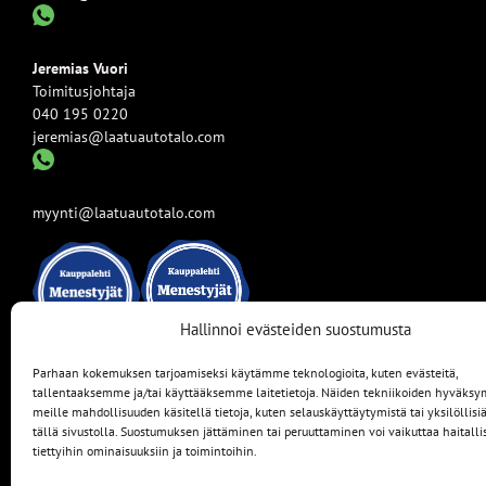
Jeremias Vuori
Toimitusjohtaja
040 195 0220
jeremias@laatuautotalo.com
myynti@laatuautotalo.com
Hallinnoi evästeiden suostumusta
Parhaan kokemuksen tarjoamiseksi käytämme teknologioita, kuten evästeitä,
tallentaaksemme ja/tai käyttääksemme laitetietoja. Näiden tekniikoiden hyväks
meille mahdollisuuden käsitellä tietoja, kuten selauskäyttäytymistä tai yksilöllisi
tällä sivustolla. Suostumuksen jättäminen tai peruuttaminen voi vaikuttaa haitallis
tiettyihin ominaisuuksiin ja toimintoihin.