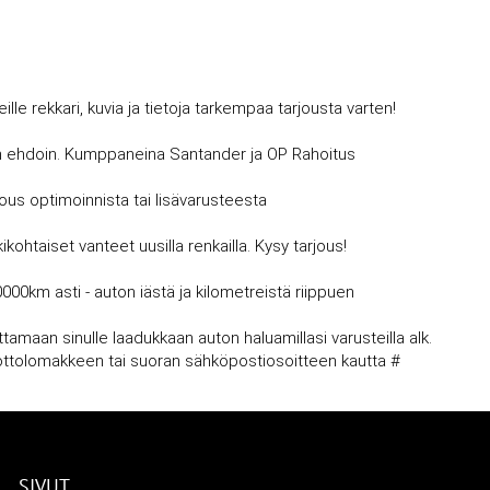
 rekkari, kuvia ja tietoja tarkempaa tarjousta varten!
avin ehdoin. Kumppaneina Santander ja OP Rahoitus
jous optimoinnista tai lisävarusteesta
kohtaiset vanteet uusilla renkailla. Kysy tarjous!
0000km asti - auton iästä ja kilometreistä riippuen
amaan sinulle laadukkaan auton haluamillasi varusteilla alk.
nottolomakkeen tai suoran sähköpostiosoitteen kautta #
SIVUT