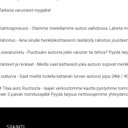
Tarkista varusteet myyjältä!
Vaihtoajoneuvo - Otamme mielellämme autosi vaihdossa. Lähetä meille
Rahoitus - Aina sinulle henkilökohtaisesti räätälöity rahoitus joust
Lisävarustelu - Puuttuuko autosta jokin varuste tai tehoa? Pyydä tar
Vanteet ja renkaat - Meiltä saat kattavasti joka autoon sopivat merkki
Lisäturva - Saat meiltä todella kattavan turvan autoosi jopa 24kk / 4
# Tilaa auto Ruotsista - laajan verkostomme kautta pystymme toimitt
vain 3 päivän toimitusajalla! Pyydä tarjous nettisivujemme yhteyde
SIJAINTI