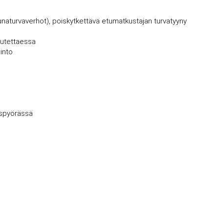
kkunaturvaverhot), poiskytkettävä etumatkustajan turvatyyny
uutettaessa
into
uspyörässä