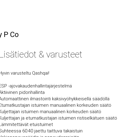
y P Co
Lisätiedot & varusteet
Hyvin varusteltu Qashqai!
ESP -ajovakaudenhallintajärjestelmä
Aktiivinen pidonhallinta
Automaattinen ilmastointi kaksivyöhykkeisellä säädöllä
Etumatkustajan istuimen manuaalinen korkeuden säätö
Kuljettajan istuimen manuaalinen korkeuden säätö
Kuljettajan ja etumatkustajan istuimen ristiselkätuen säätö
Lämmitettävät etuistuimet
Suhteessa 60:40 jaettu taittuva takaistuin