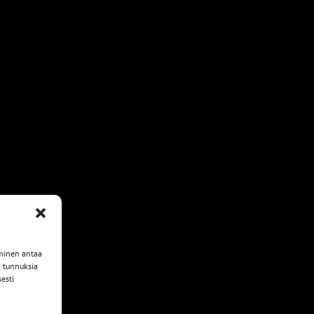
yminen antaa
ä tunnuksia
esti