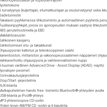
Vakionopeussäädin ja nopeudenrajoitin
Ajotietokone
6 turvatyynyä (kuljettajan, etumatkustajan ja sivuturvatyynyt sekä i
Sadetunnistin
Takalasin pyyhkimessä tihkutoiminto ja automaattinen pyyhintä per
Tuulilasinpyyhkijät, joissa on ajonopeuden mukaan säätyvä tihkutoim
ABS jarrutehostimella ja EBD
Mäkilähtöavustin
Sähköinen käsijarru
Sähkötoimiset etu- ja takaikkunat
Ohjauspyörän kallistus ja teleskooppinen säätö
Äänentoiston, mittariston ja vakionopeussäätimen näppäimet ohja
Nahkaverhoiltu ohjauspyörä ja vaihteenvalitsimen nuppi
5-tuuman värillinen Advanced Drive - Assist Display (ADAD) -näyttö
Ajovalojen pesimet
Korinvakautusjärjestelmä
Stop/Start -järjestelmä
AUX-liitäntä
Matkapuhelimen hands free -toiminto Bluetooth®-yhteyden avulla
USB-liitäntä ja iPod®-yhteys
MP3-yhteensopiva CD-soitin
Yhden levyn AM/FM CD -soitin ja 6 kaiutinta