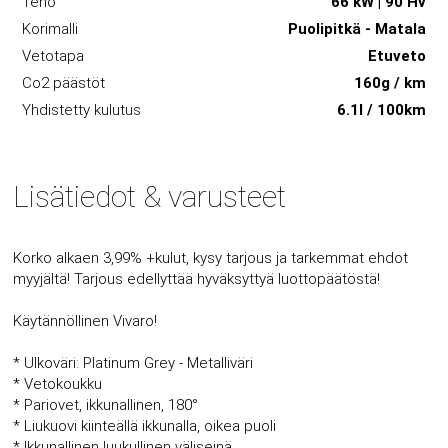
Teho
66 kW | 90 Hv
Korimalli
Puolipitkä - Matala
Vetotapa
Etuveto
Co2 päästöt
160g / km
Yhdistetty kulutus
6.1l / 100km
Lisätiedot & varusteet
Korko alkaen 3,99% +kulut, kysy tarjous ja tarkemmat ehdot
myyjältä! Tarjous edellyttää hyväksyttyä luottopäätöstä!
Käytännöllinen Vivaro!
* Ulkoväri: Platinum Grey - Metalliväri
* Vetokoukku
* Pariovet, ikkunallinen, 180°
* Liukuovi kiinteällä ikkunalla, oikea puoli
* Ikkunallinen luukullinen väliseinä