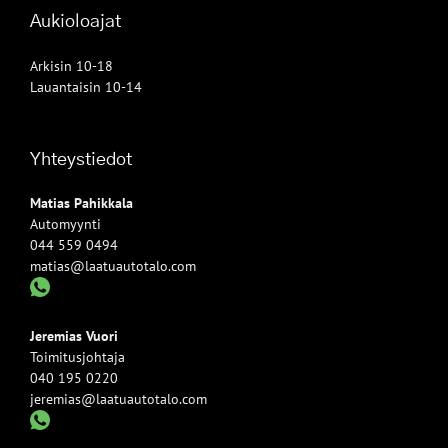
Aukioloajat
Arkisin 10-18
Lauantaisin 10-14
Yhteystiedot
Matias Pahikkala
Automyynti
044 559 0494
matias@laatuautotalo.com
Jeremias Vuori
Toimitusjohtaja
040 195 0220
jeremias@laatuautotalo.com