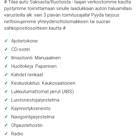
# Tilaa auto Saksasta/Ruotsista - laajan verkostomme kautta
pystymme toimittamaan sinulle laadukkaan auton haluamillasi
varusteilla alk. vain 3 päivän toimitusajalla! Pyydä tarjous
nettisivujemme yhteydenottolomakkeen tai suoran
sähköpostiosoitteen kautta #
Ajotietokone
CD-soitin
Ilmastointi: Manuaalinen
Huoltokirja: Paperinen
Kahdet renkaat
Keskuslukitus: Kaukosäätöinen
Lukkiutumattomat jarrut (ABS)
Luistonestojärjestelmä
Käynnistyksenesto
Navigointijärjestelmä
Ohjaustehostin
Radio