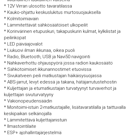
* 12V Virran ulosotto tavaratilassa
* Kauko-ohjattu keskuslukitus murtosuojauksella
* Kolmitoimiavain
* Lämmitettävät sähkösäätöiset ulkopeilit
* Korinvärinen etupuskuri, takapuskurin kulmat, kylkilistat ja
peilinkopat
* LED päiväajovalot
* Liukuovi ilman ikkunaa, oikea puoli
* Radio, Bluetooth, USB ja Navi50 navigointi
* Nahkaverhottu ohjauspyörä jossa radion kaukosäätö
* Sähkötoimiset ikkunannostimet etuovissa
* Sivukatveen peili matkustajan häikäisysuojassa
* ABS-jarrut, levyt edessä ja takana, hätäjarrutustehostin
* Kuljettajan ja etumatkustajan turvatyynyt turvaverhot ja
kuljettajan sivuturvatyyny
* Vakionopeudensäädin
* Monitoimi-istuin 2-matkustajalle, lisätavaratilalla ja taittuvalla
keskipaikan selkänojalla
* Lämmitettävä kuljettajanistuin
* Ilmastointilaite
* ESP+ ajohallintajärjestelmä