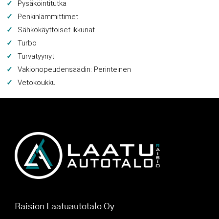
Pysäköintitutka
Penkinlämmittimet
Sähkökäyttöiset ikkunat
Turbo
Turvatyynyt
Vakionopeudensäädin: Perinteinen
Vetokoukku
Raision Laatuautotalo Oy