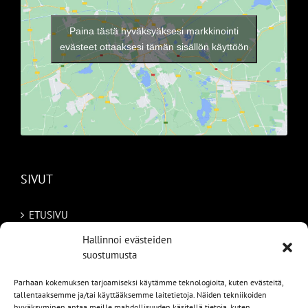
Paina tästä hyväksyäksesi markkinointi
evästeet ottaaksesi tämän sisällön käyttöön
SIVUT
ETUSIVU
Hallinnoi evästeiden
AUTOMME
suostumusta
MYYDYT
Parhaan kokemuksen tarjoamiseksi käytämme teknologioita, kuten evästeitä,
tallentaaksemme ja/tai käyttääksemme laitetietoja. Näiden tekniikoiden
TILAA AUTO RUOTSISTA
hyväksyminen antaa meille mahdollisuuden käsitellä tietoja, kuten