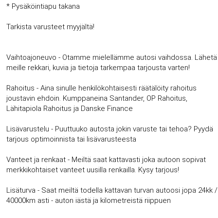
* Pysäköintiapu takana
Tarkista varusteet myyjältä!
Vaihtoajoneuvo - Otamme mielellämme autosi vaihdossa. Lähetä
meille rekkari, kuvia ja tietoja tarkempaa tarjousta varten!
Rahoitus - Aina sinulle henkilökohtaisesti räätälöity rahoitus
joustavin ehdoin. Kumppaneina Santander, OP Rahoitus,
Lähitapiola Rahoitus ja Danske Finance
Lisävarustelu - Puuttuuko autosta jokin varuste tai tehoa? Pyydä
tarjous optimoinnista tai lisävarusteesta
Vanteet ja renkaat - Meiltä saat kattavasti joka autoon sopivat
merkkikohtaiset vanteet uusilla renkailla. Kysy tarjous!
Lisäturva - Saat meiltä todella kattavan turvan autoosi jopa 24kk /
40000km asti - auton iästä ja kilometreistä riippuen