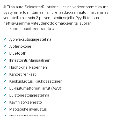
# Tilaa auto Saksasta/Ruotsista - laajan verkostomme kautta
pystymme toimittamaan sinulle laadukkaan auton haluamillasi
varusteilla alk. vain 3 päivän toimitusajalla! Pyydä tarjous
nettisivujemme yhteydenottolomakkeen tai suoran
sähköpostiosoitteen kautta #
Ajonvakautusjärjestelmä
Ajotietokone
Bluetooth
Ilmastointi: Manuaalinen
Huoltokirja: Paperinen
Kahdet renkaat
Keskuslukitus: Kaukosäätöinen
Lukkiutumattomat jarrut (ABS)
Luistonestojärjestelmä
Käynnistyksenesto
Matkapuhelinvarustus