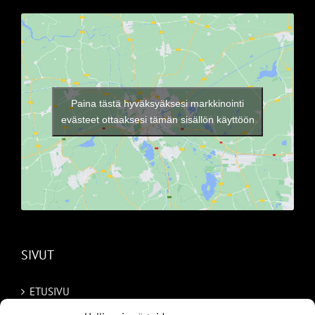
Paina tästä hyväksyäksesi markkinointi
evästeet ottaaksesi tämän sisällön käyttöön
SIVUT
ETUSIVU