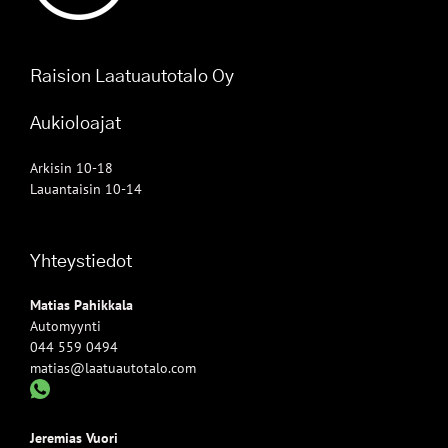
Raision Laatuautotalo Oy
Aukioloajat
Arkisin 10-18
Lauantaisin 10-14
Yhteystiedot
Matias Pahikkala
Automyynti
044 559 0494
matias@laatuautotalo.com
Jeremias Vuori