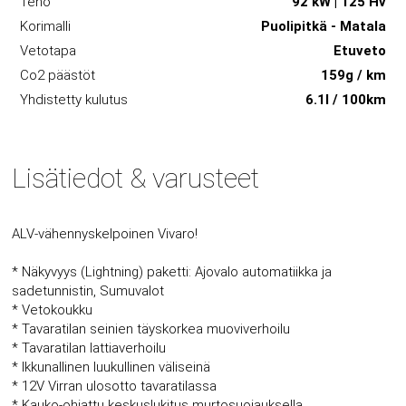
Teho
92 kW | 125 Hv
Korimalli
Puolipitkä - Matala
Vetotapa
Etuveto
Co2 päästöt
159g / km
Yhdistetty kulutus
6.1l / 100km
Lisätiedot & varusteet
ALV-vähennyskelpoinen Vivaro!
* Näkyvyys (Lightning) paketti: Ajovalo automatiikka ja
sadetunnistin, Sumuvalot
* Vetokoukku
* Tavaratilan seinien täyskorkea muoviverhoilu
* Tavaratilan lattiaverhoilu
* Ikkunallinen luukullinen väliseinä
* 12V Virran ulosotto tavaratilassa
* Kauko-ohjattu keskuslukitus murtosuojauksella