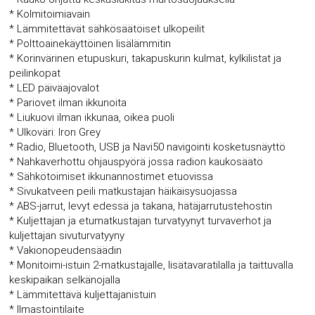
* Kolmitoimiavain
* Lämmitettävät sähkösäätöiset ulkopeilit
* Polttoainekäyttöinen lisälämmitin
* Korinvärinen etupuskuri, takapuskurin kulmat, kylkilistat ja
peilinkopat
* LED päiväajovalot
* Pariovet ilman ikkunoita
* Liukuovi ilman ikkunaa, oikea puoli
* Ulkoväri: Iron Grey
* Radio, Bluetooth, USB ja Navi50 navigointi kosketusnäyttö
* Nahkaverhottu ohjauspyörä jossa radion kaukosäätö
* Sähkötoimiset ikkunannostimet etuovissa
* Sivukatveen peili matkustajan häikäisysuojassa
* ABS-jarrut, levyt edessä ja takana, hätäjarrutustehostin
* Kuljettajan ja etumatkustajan turvatyynyt turvaverhot ja
kuljettajan sivuturvatyyny
* Vakionopeudensäädin
* Monitoimi-istuin 2-matkustajalle, lisätavaratilalla ja taittuvalla
keskipaikan selkänojalla
* Lämmitettävä kuljettajanistuin
* Ilmastointilaite