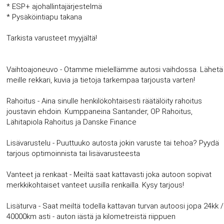
* ESP+ ajohallintajärjestelmä
* Pysäköintiapu takana
Tarkista varusteet myyjältä!
Vaihtoajoneuvo - Otamme mielellämme autosi vaihdossa. Lähetä
meille rekkari, kuvia ja tietoja tarkempaa tarjousta varten!
Rahoitus - Aina sinulle henkilökohtaisesti räätälöity rahoitus
joustavin ehdoin. Kumppaneina Santander, OP Rahoitus,
Lähitapiola Rahoitus ja Danske Finance
Lisävarustelu - Puuttuuko autosta jokin varuste tai tehoa? Pyydä
tarjous optimoinnista tai lisävarusteesta
Vanteet ja renkaat - Meiltä saat kattavasti joka autoon sopivat
merkkikohtaiset vanteet uusilla renkailla. Kysy tarjous!
Lisäturva - Saat meiltä todella kattavan turvan autoosi jopa 24kk /
40000km asti - auton iästä ja kilometreistä riippuen