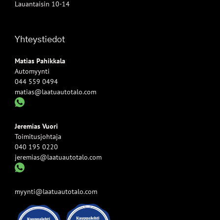
Lauantaisin 10-14
Yhteystiedot
Matias Pahikkala
Automyynti
044 559 0494
matias@laatuautotalo.com
Jeremias Vuori
Toimitusjohtaja
040 195 0220
jeremias@laatuautotalo.com
myynti@laatuautotalo.com