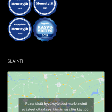
SIJAINTI
Paina tästä hyväksyäksesi markkinointi
evästeet ottaaksesi tämän sisällön käyttöön