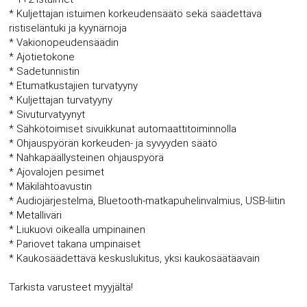
* Kuljettajan istuimen korkeudensäätö sekä säädettävä
ristiseläntuki ja kyynärnoja
* Vakionopeudensäädin
* Ajotietokone
* Sadetunnistin
* Etumatkustajien turvatyyny
* Kuljettajan turvatyyny
* Sivuturvatyynyt
* Sähkötoimiset sivuikkunat automaattitoiminnolla
* Ohjauspyörän korkeuden- ja syvyyden säätö
* Nahkapäällysteinen ohjauspyörä
* Ajovalojen pesimet
* Mäkilähtöavustin
* Audiojärjestelmä, Bluetooth-matkapuhelinvalmius, USB-liitin
* Metalliväri
* Liukuovi oikealla umpinainen
* Pariovet takana umpinaiset
* Kaukosäädettävä keskuslukitus, yksi kaukosäätäavain
Tarkista varusteet myyjältä!