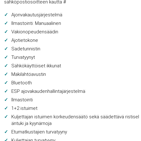
sähköpostiosoitteen kautta #
Ajonvakautusjärjestelmä
Ilmastointi: Manuaalinen
Vakionopeudensäädin
Ajotietokone
Sadetunnistin
Turvatyynyt
Sähkökäyttöiset ikkunat
Mäkilähtöavustin
Bluetooth
ESP ajovakaudenhallintajärjestelmä
Ilmastointi
1+2 istuimet
Kuljettajan istuimen korkeudensäätö sekä säädettävä ristisel
äntuki ja kyynärnoja
Etumatkustajien turvatyyny
Kuljettajan turvatyyny