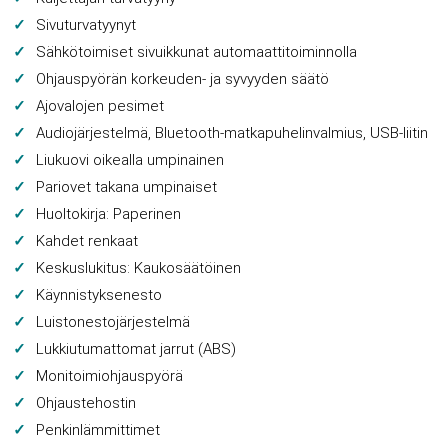
Sivuturvatyynyt
Sähkötoimiset sivuikkunat automaattitoiminnolla
Ohjauspyörän korkeuden- ja syvyyden säätö
Ajovalojen pesimet
Audiojärjestelmä, Bluetooth-matkapuhelinvalmius, USB-liitin
Liukuovi oikealla umpinainen
Pariovet takana umpinaiset
Huoltokirja: Paperinen
Kahdet renkaat
Keskuslukitus: Kaukosäätöinen
Käynnistyksenesto
Luistonestojärjestelmä
Lukkiutumattomat jarrut (ABS)
Monitoimiohjauspyörä
Ohjaustehostin
Penkinlämmittimet