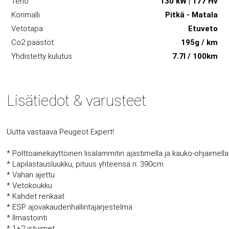
Teho
130 kW | 177 Hv
Korimalli
Pitkä - Matala
Vetotapa
Etuveto
Co2 päästöt
195g / km
Yhdistetty kulutus
7.7l / 100km
Lisätiedot & varusteet
Uutta vastaava Peugeot Expert!
* Polttoainekäyttöinen lisälämmitin ajastimella ja kauko-ohjaimella
* Läpilastausluukku, pituus yhteensä n. 390cm
* Vähän ajettu
* Vetokoukku
* Kahdet renkaat
* ESP ajovakaudenhallintajärjestelmä
* Ilmastointi
* 1+2 istuimet