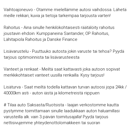
Vaihtoajoneuvo - Otamme mielellämme autosi vaihdossa. Lähetä
meille rekkari, kuvia ja tietoja tarkempaa tarjousta varten!
Rahoitus - Aina sinulle henkilökohtaisesti räätälöity rahoitus
joustavin ehdoin. Kumppaneina Santander, OP Rahoitus,
Lähitapiola Rahoitus ja Danske Finance
Lisävarustelu - Puuttuuko autosta jokin varuste tai tehoa? Pyydä
tarjous optimoinnista tai lisävarusteesta
Vanteet ja renkaat - Meiltä saat kattavasti joka autoon sopivat
merkkikohtaiset vanteet uusilla renkailla. Kysy tarjous!
Lisäturva - Saat meiltä todella kattavan turvan autoosi jopa 24kk /
40000km asti - auton iästä ja kilometreistä riippuen
# Tilaa auto Saksasta/Ruotsista - laajan verkostomme kautta
pystymme toimittamaan sinulle laadukkaan auton haluamillasi
varusteilla alk. vain 3 päivän toimitusajalla! Pyydä tarjous
nettisivujemme yhteydenottolomakkeen tai suoran