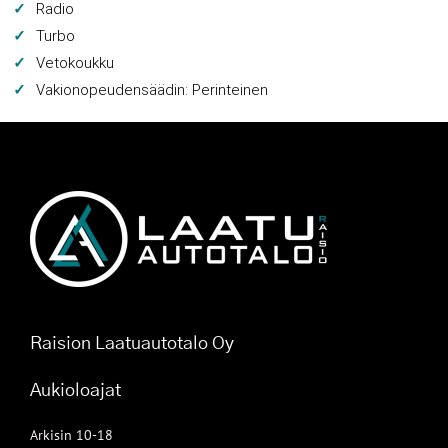
Radio
Turbo
Vetokoukku
Vakionopeudensäädin: Perinteinen
Raision Laatuautotalo Oy
Aukioloajat
Arkisin 10-18