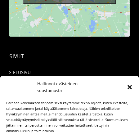
SIVUT
ETUSIVU
Hallinnoi evästeiden
AUTOMME
suostumusta
MYYDYT
Parhaan kokemuksen tarjoamiseksi käytämme teknologioita, kuten evästeitä,
tallentaaksemme ja/tai käyttääksemme laitetietoja. Näiden tekniikoiden
TILAA AUTO RUOTSISTA
hyväksyminen antaa meille mahdollisuuden käsitellä tietoja, kuten
selauskäyttäytymistä tai yksilöllisiä tunnuksia tällä sivustolla. Suostumuksen
PALVELUT
jättäminen tai peruuttaminen voi vaikuttaa haitallisesti tiettyihin
ominaisuuksiin ja toimintoihin.