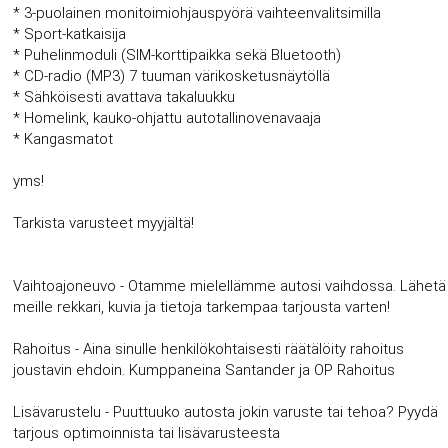
* 3-puolainen monitoimiohjauspyörä vaihteenvalitsimilla
* Sport-katkaisija
* Puhelinmoduli (SIM-korttipaikka sekä Bluetooth)
* CD-radio (MP3) 7 tuuman värikosketusnäytöllä
* Sähköisesti avattava takaluukku
* Homelink, kauko-ohjattu autotallinovenavaaja
* Kangasmatot
yms!
Tarkista varusteet myyjältä!
Vaihtoajoneuvo - Otamme mielellämme autosi vaihdossa. Lähetä
meille rekkari, kuvia ja tietoja tarkempaa tarjousta varten!
Rahoitus - Aina sinulle henkilökohtaisesti räätälöity rahoitus
joustavin ehdoin. Kumppaneina Santander ja OP Rahoitus
Lisävarustelu - Puuttuuko autosta jokin varuste tai tehoa? Pyydä
tarjous optimoinnista tai lisävarusteesta