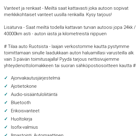
Vanteet ja renkaat - Meiltä saat kattavasti joka autoon sopivat
merkkikohtaiset vanteet uusilla renkailla. Kysy tarjous!
Lisäturva - Saat meiltä todella kattavan turvan autoosi jopa 24kk /
40000km asti - auton iästä ja kilometreistä riippuen
# Tilaa auto Ruotsista - laajan verkostomme kautta pystymme
toimittamaan sinulle laadukkaan auton haluamillasi varusteilla alk.
vain 3 päivän toimitusajalla! Pyydä tarjous nettisivujemme
yhteydenottolomakkeen tai suoran sähköpostiosoitteen kautta #
Ajonvakautusjärjestelmä
Ajotietokone
Audio-sisääntuloliitäntä
Bluetooth
Erikoisvanteet
Huoltokirja
Isofix-valmius
Ilmastointi: Automaattinen