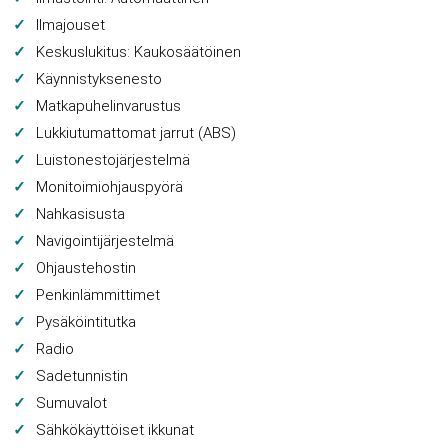
Ilmajouset
Keskuslukitus: Kaukosäätöinen
Käynnistyksenesto
Matkapuhelinvarustus
Lukkiutumattomat jarrut (ABS)
Luistonestojärjestelmä
Monitoimiohjauspyörä
Nahkasisusta
Navigointijärjestelmä
Ohjaustehostin
Penkinlämmittimet
Pysäköintitutka
Radio
Sadetunnistin
Sumuvalot
Sähkökäyttöiset ikkunat