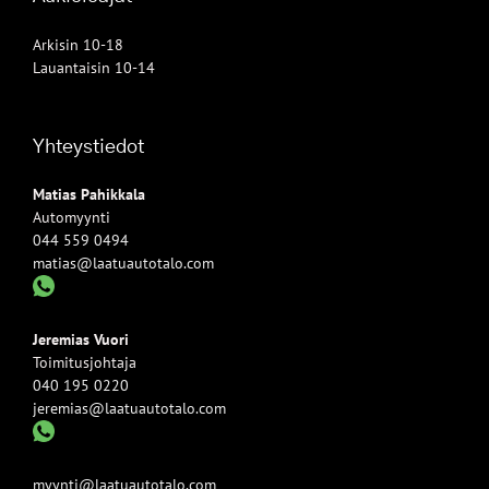
Arkisin 10-18
Lauantaisin 10-14
Yhteystiedot
Matias Pahikkala
Automyynti
044 559 0494
matias@laatuautotalo.com
Jeremias Vuori
Toimitusjohtaja
040 195 0220
jeremias@laatuautotalo.com
myynti@laatuautotalo.com