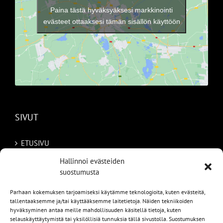
Paina tästä hyväksyäksesi markkinointi
evästeet ottaaksesi tämän sisällön käyttöön
SIVUT
ETUSIVU
Hallinnoi evästeiden
AUTOMME
suostumusta
MYYDYT
Parhaan kokemuksen tarjoamiseksi käytämme teknologioita, kuten evästeitä,
tallentaaksemme ja/tai käyttääksemme laitetietoja. Näiden tekniikoiden
TILAA AUTO RUOTSISTA
hyväksyminen antaa meille mahdollisuuden käsitellä tietoja, kuten
selauskäyttäytymistä tai yksilöllisiä tunnuksia tällä sivustolla. Suostumuksen