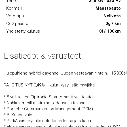
Teho
245 kW | 333 Hv
Korimalli
Maastoauto
Vetotapa
Neliveto
Co2 päästöt
0g / km
Yhdistetty kulutus
0l / 100km
Lisätiedot & varusteet
Huippuhieno hybridi cayenne! Uuden vastaavan hinta n. 115.000e!
RAHOITUS NYT 0,49% + kulut, kysy lisää myyjältä!
* 8-vaihteinen Tiptronic S -automaattivaihteisto
* Nahkaverhoillut istuimet edessä ja takana
* Porsche Communication Management (PCM)
* Bi-Xenon valot
* ParkAssist pysäköintitutkat edessä ja takana
* Elektroninen ajonvakautusjärjestelmä ja luiston hallinta (PSM),