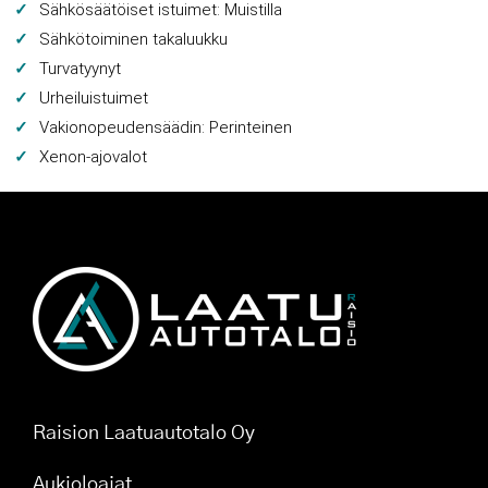
Sähkösäätöiset istuimet: Muistilla
Sähkötoiminen takaluukku
Turvatyynyt
Urheiluistuimet
Vakionopeudensäädin: Perinteinen
Xenon-ajovalot
Raision Laatuautotalo Oy
Aukioloajat