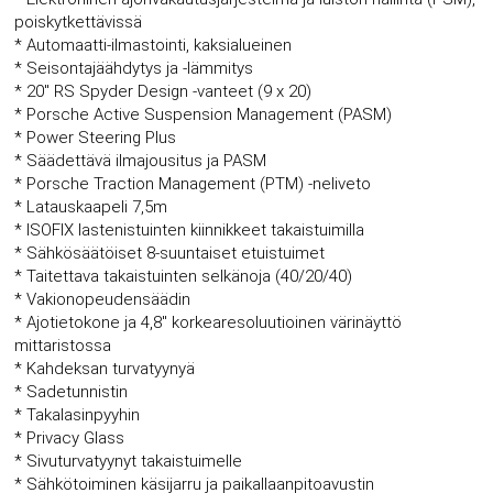
poiskytkettävissä
* Automaatti-ilmastointi, kaksialueinen
* Seisontajäähdytys ja -lämmitys
* 20" RS Spyder Design -vanteet (9 x 20)
* Porsche Active Suspension Management (PASM)
* Power Steering Plus
* Säädettävä ilmajousitus ja PASM
* Porsche Traction Management (PTM) -neliveto
* Latauskaapeli 7,5m
* ISOFIX lastenistuinten kiinnikkeet takaistuimilla
* Sähkösäätöiset 8-suuntaiset etuistuimet
* Taitettava takaistuinten selkänoja (40/20/40)
* Vakionopeudensäädin
* Ajotietokone ja 4,8" korkearesoluutioinen värinäyttö
mittaristossa
* Kahdeksan turvatyynyä
* Sadetunnistin
* Takalasinpyyhin
* Privacy Glass
* Sivuturvatyynyt takaistuimelle
* Sähkötoiminen käsijarru ja paikallaanpitoavustin