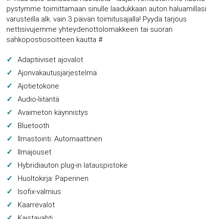
pystymme toimittamaan sinulle laadukkaan auton haluamillasi
varusteilla alk. vain 3 päivän toimitusajalla! Pyydä tarjous
nettisivujemme yhteydenottolomakkeen tai suoran
sähköpostiosoitteen kautta #
Adaptiiviset ajovalot
Ajonvakautusjärjestelmä
Ajotietokone
Audio-liitäntä
Avaimeton käynnistys
Bluetooth
Ilmastointi: Automaattinen
Ilmajouset
Hybridiauton plug-in latauspistoke
Huoltokirja: Paperinen
Isofix-valmius
Kaarrevalot
Kaistavahti