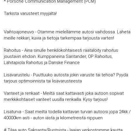
* Porsche Communication Management (PCM)
Tarkista varusteet myyjältä!
Vaihtoajoneuvo - Otamme mielellämme autosi vaihdossa. Lähetä
meille rekkari, kuvia ja tietoja tarkempaa tarjousta varten!
Rahoitus - Aina sinulle henkilökohtaisesti räätälöity rahoitus
joustavin ehdoin. Kumppaneina Santander, OP Rahoitus,
Lähitapiola Rahoitus ja Danske Finance
Lisävarustelu - Puuttuuko autosta jokin varuste tai tehoa? Pyydä
tarjous optimoinnista tai lisävarusteesta
Vanteet ja renkaat - Meiltä saat kattavasti joka autoon sopivat
merkkikohtaiset vanteet uusilla renkailla. Kysy tarjous!
Lisäturva - Saat meiltä todella kattavan turvan autoosi jopa 24kk /
40000km asti - auton iästä ja kilometreistä riippuen
# Tilaa auto Saksasta/Ruotsista - laajan verkostomme kautta