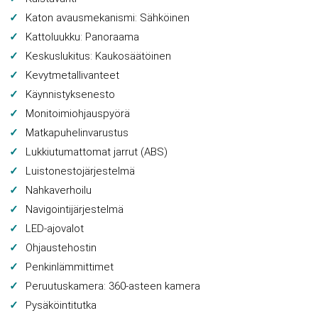
Katon avausmekanismi: Sähköinen
Kattoluukku: Panoraama
Keskuslukitus: Kaukosäätöinen
Kevytmetallivanteet
Käynnistyksenesto
Monitoimiohjauspyörä
Matkapuhelinvarustus
Lukkiutumattomat jarrut (ABS)
Luistonestojärjestelmä
Nahkaverhoilu
Navigointijärjestelmä
LED-ajovalot
Ohjaustehostin
Penkinlämmittimet
Peruutuskamera: 360-asteen kamera
Pysäköintitutka