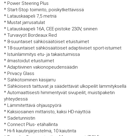
* Power Steering Plus
* Start-Stop toiminto, poiskytkettävissä
* Latauskaapeli 7,5 metriä
* Mustat jarrusatulat
* Latauskaapeli 16A, CEE-pistoke 230V, sininen
* Turvavyöt Bordeaux Red
* 8-suuntaiset sähkösäätöiset etuistuimet
* 18-suuntaiset sähkösäätöiset adaptiiviset sport-istuimet
* Istuinlämmitys etu- ja takaistuimissa
* ilmastoidut etuistuimet
* Adaptiivinen vakionopeudensäädin
* Privacy Glass
* Sähkötoiminen käsijarru
* Sähköisesti taittuvat ja säädettävät ulkopeilit lämmityksellä
* Automaattisesti himmentyvät sivupeilit, muistipaketin
yhteydessä
* Lämmitettävä ohjauspyörä
* Kaksiosainen mittaristo, kaksi HD-näyttöä
* Sadetunnistin
* Connect Plus- etähallinta
* Hi-fi kaiutinjärjestelmä, 10 kaiutinta