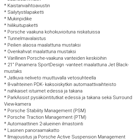
* Kaistanvaihtoavustin
* Säilytystilapaketti
* Mukinpidike
* hiilikuitupaketti
* Porsche vaakuna kohokuvioituna niskatuissa
* Tunnelmavalaistus
* Peilien alaosa maalattuna mustaksi
* Ovenkahvat maalattuna mustaksi
* Värillinen Porsche-vaakuna vanteiden keskiöihin
* 21" Panamera SportDesign -vanteet maalattuna Jet Black-
mustaks
* Jatkuva neliveto muuttuvalla vetosuhteella
* 8-vaihteinen PDK- kaksoiskytkin automaattivaihteisto
* nahkaiset istuimet edessä ja takana
* ParkAssist pysäköintitutkat edessä ja takana sekä Surround
View-kamera
* Porsche Stability Management (PSM)
* Porsche Traction Management (PTM)
* Automaattinen 2-alueinen ilmastointi
* Lasinen panoraamakatto
* Ilmajousitus ja Porsche Active Suspension Management