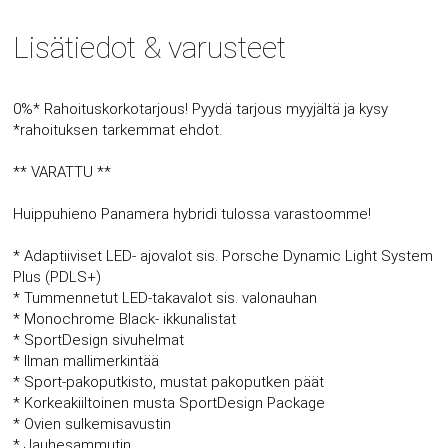
Lisätiedot & varusteet
0%* Rahoituskorkotarjous! Pyydä tarjous myyjältä ja kysy
*rahoituksen tarkemmat ehdot.
** VARATTU **
Huippuhieno Panamera hybridi tulossa varastoomme!
* Adaptiiviset LED- ajovalot sis. Porsche Dynamic Light System
Plus (PDLS+)
* Tummennetut LED-takavalot sis. valonauhan
* Monochrome Black- ikkunalistat
* SportDesign sivuhelmat
* Ilman mallimerkintää
* Sport-pakoputkisto, mustat pakoputken päät
* Korkeakiiltoinen musta SportDesign Package
* Ovien sulkemisavustin
* Jauhesammutin