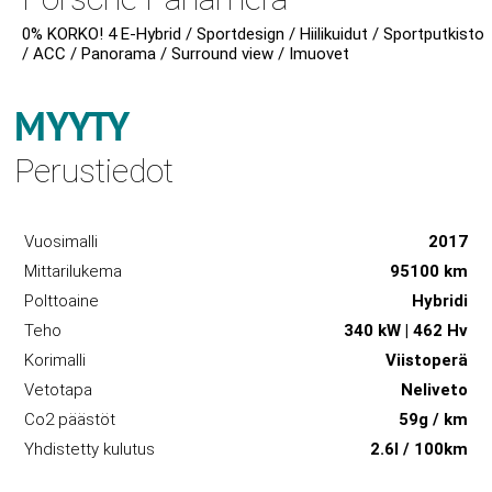
0% KORKO! 4 E-Hybrid / Sportdesign / Hiilikuidut / Sportputkisto
/ ACC / Panorama / Surround view / Imuovet
MYYTY
Perustiedot
Vuosimalli
2017
Mittarilukema
95100 km
Polttoaine
Hybridi
Teho
340 kW | 462 Hv
Korimalli
Viistoperä
Vetotapa
Neliveto
Co2 päästöt
59g / km
Yhdistetty kulutus
2.6l / 100km