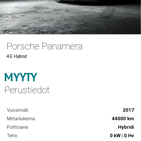
Porsche Panamera
4 E Hybrid
MYYTY
Perustiedot
Vuosimalli
2017
Mittarilukema
44000 km
Polttoaine
Hybridi
Teho
0 kW | 0 Hv