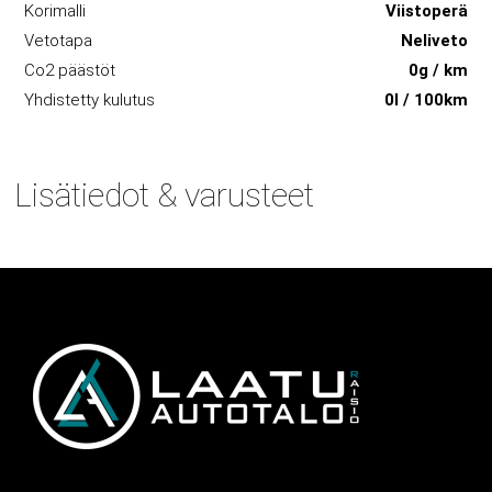
Korimalli
Viistoperä
Vetotapa
Neliveto
Co2 päästöt
0g / km
Yhdistetty kulutus
0l / 100km
Lisätiedot & varusteet