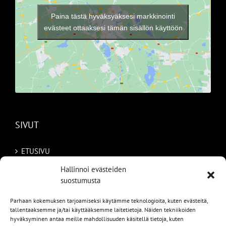
Paina tästä hyväksyäksesi markkinointi
evästeet ottaaksesi tämän sisällön käyttöön
SIVUT
ETUSIVU
Hallinnoi evästeiden
AUTOMME
suostumusta
MYYDYT
Parhaan kokemuksen tarjoamiseksi käytämme teknologioita, kuten evästeitä,
tallentaaksemme ja/tai käyttääksemme laitetietoja. Näiden tekniikoiden
TILAA AUTO RUOTSISTA
hyväksyminen antaa meille mahdollisuuden käsitellä tietoja, kuten