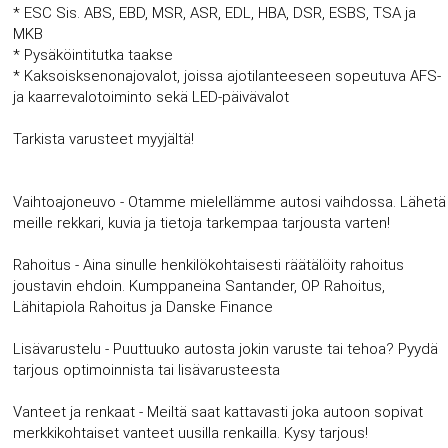
* ESC Sis. ABS, EBD, MSR, ASR, EDL, HBA, DSR, ESBS, TSA ja
MKB
* Pysäköintitutka taakse
* Kaksoisksenonajovalot, joissa ajotilanteeseen sopeutuva AFS-
ja kaarrevalotoiminto sekä LED-päivävalot
Tarkista varusteet myyjältä!
Vaihtoajoneuvo - Otamme mielellämme autosi vaihdossa. Lähetä
meille rekkari, kuvia ja tietoja tarkempaa tarjousta varten!
Rahoitus - Aina sinulle henkilökohtaisesti räätälöity rahoitus
joustavin ehdoin. Kumppaneina Santander, OP Rahoitus,
Lähitapiola Rahoitus ja Danske Finance
Lisävarustelu - Puuttuuko autosta jokin varuste tai tehoa? Pyydä
tarjous optimoinnista tai lisävarusteesta
Vanteet ja renkaat - Meiltä saat kattavasti joka autoon sopivat
merkkikohtaiset vanteet uusilla renkailla. Kysy tarjous!