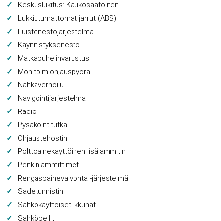
Keskuslukitus: Kaukosäätöinen
Lukkiutumattomat jarrut (ABS)
Luistonestojärjestelmä
Käynnistyksenesto
Matkapuhelinvarustus
Monitoimiohjauspyörä
Nahkaverhoilu
Navigointijärjestelmä
Radio
Pysäköintitutka
Ohjaustehostin
Polttoainekäyttöinen lisälämmitin
Penkinlämmittimet
Rengaspainevalvonta -järjestelmä
Sadetunnistin
Sähkökäyttöiset ikkunat
Sähköpeilit