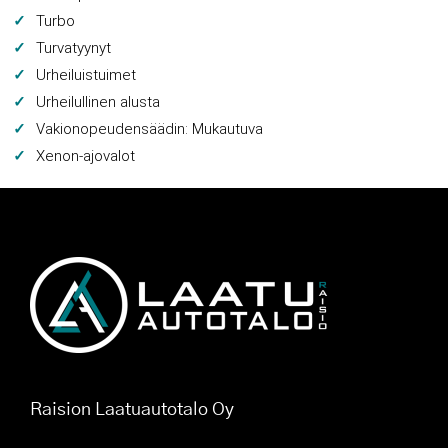
Turbo
Turvatyynyt
Urheiluistuimet
Urheilullinen alusta
Vakionopeudensäädin: Mukautuva
Xenon-ajovalot
Raision Laatuautotalo Oy