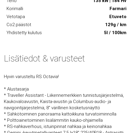
Teho
135 kW | 184 Hv
Korimalli
Farmari
Vetotapa
Etuveto
Co2 päästöt
129g / km
Yhdistetty kulutus
5l / 100km
Lisätiedot & varusteet
Hyvin varusteltu RS Octavia!
* Alustasarja
* Traveller Assistant - Liikennemerkkien tunnistusjärjestelmä,
Kaukovaloavustin, Kaista-avustin ja Columbus-audio- ja
navigointijärjestelmä, 8" värillinen kosketusnäyttö
* Sähkötoiminen panoraama kattoikkuna turvatoiminnolla
* Polttoainetoiminen lisälämmitin kauko-ohjaimella
* RS-nahkaverhous, istuinpinnat nahkaa ja keinonahkaa
* Gemini -kevytmetallivanteet 7,5Jx18" 225/40R18 - Antrasiitti