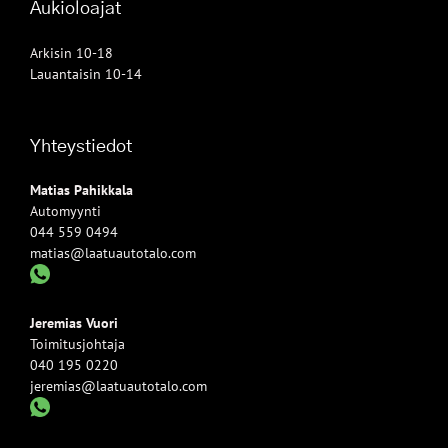
Aukioloajat
Arkisin 10-18
Lauantaisin 10-14
Yhteystiedot
Matias Pahikkala
Automyynti
044 559 0494
matias@laatuautotalo.com
Jeremias Vuori
Toimitusjohtaja
040 195 0220
jeremias@laatuautotalo.com