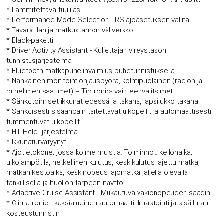
* Lämmitettävä tuulilasi
* Performance Mode Selection - RS ajoasetuksen valina
* Tavaratilan ja matkustamon väliverkko
* Black-paketti
* Driver Activity Assistant - Kuljettajan vireystason
tunnistusjärjestelmä
* Bluetooth-matkapuhelinvalmius puhetunnistuksella
* Nahkainen monitoimiohjauspyörä, kolmipuolainen (radion ja
puhelimen säätimet) + Tiptronic- vaihteenvalitsimet
* Sähkötoimiset ikkunat edessä ja takana, lapsilukko takana
* Sähköisesti sisäänpäin taitettavat ulkopeilit ja automaattisesti
tummentuvat ulkopeilit
* Hill Hold -järjestelmä
* Ikkunaturvatyynyt
* Ajotietokone, jossa kolme muistia. Toiminnot: kellonaika,
ulkolämpötila, hetkellinen kulutus, keskikulutus, ajettu matka,
matkan kestoaika, keskinopeus, ajomatka jäljellä olevalla
tankillisella ja huollon tarpeen näyttö
* Adaptive Cruise Assistant - Mukautuva vakionopeuden säädin
* Climatronic - kaksialueinen automaatti-ilmastointi ja sisäilman
kosteustunnistin