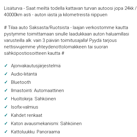
Lisäturva - Saat meiltä todella kattavan turvan autoosi jopa 24kk /
40000km asti - auton iästä ja kilometreistä riippuen
# Tilaa auto Saksasta/Ruotsista - laajan verkostomme kautta
pystymme toimittamaan sinulle laadukkaan auton haluamillasi
varusteilla alk. vain 3 päivän toimitusajalla! Pyydä tarjous
nettisivujemme yhteydenottolomakkeen tai suoran
sähköpostiosoitteen kautta #
Ajonvakautusjärjestelmä
Audio-liitäntä
Bluetooth
Ilmastointi: Automaattinen
Huoltokirja: Sähköinen
Isofix-valmius
Kahdet renkaat
Katon avausmekanismi: Sähköinen
Kattoluukku: Panoraama