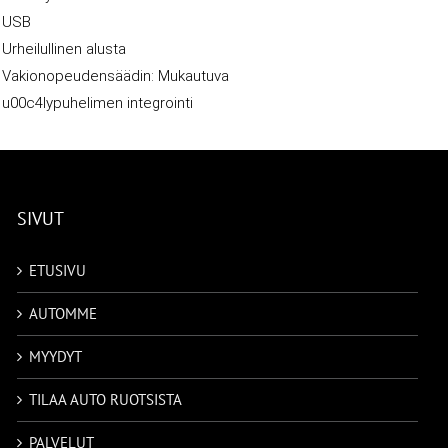
USB
Urheilullinen alusta
Vakionopeudensäädin: Mukautuva
u00c4lypuhelimen integrointi
SIVUT
ETUSIVU
AUTOMME
MYYDYT
TILAA AUTO RUOTSISTA
PALVELUT