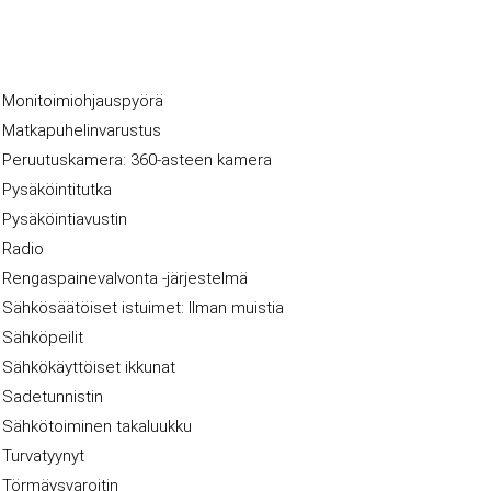
Monitoimiohjauspyörä
Matkapuhelinvarustus
Peruutuskamera: 360-asteen kamera
Pysäköintitutka
Pysäköintiavustin
Radio
Rengaspainevalvonta -järjestelmä
Sähkösäätöiset istuimet: Ilman muistia
Sähköpeilit
Sähkökäyttöiset ikkunat
Sadetunnistin
Sähkötoiminen takaluukku
Turvatyynyt
Törmäysvaroitin