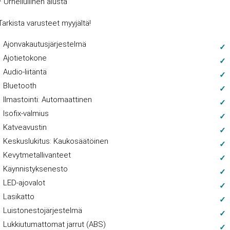
* Urheilullinen alusta
Tarkista varusteet myyjältä!
Ajonvakautusjärjestelmä
Ajotietokone
Audio-liitäntä
Bluetooth
Ilmastointi: Automaattinen
Isofix-valmius
Katveavustin
Keskuslukitus: Kaukosäätöinen
Kevytmetallivanteet
Käynnistyksenesto
LED-ajovalot
Lasikatto
Luistonestojärjestelmä
Lukkiutumattomat jarrut (ABS)