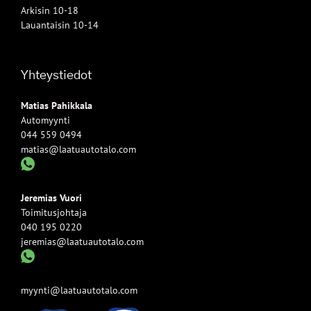
Arkisin 10-18
Lauantaisin 10-14
Yhteystiedot
Matias Pahikkala
Automyynti
044 559 0494
matias@laatuautotalo.com
Jeremias Vuori
Toimitusjohtaja
040 195 0220
jeremias@laatuautotalo.com
myynti@laatuautotalo.com