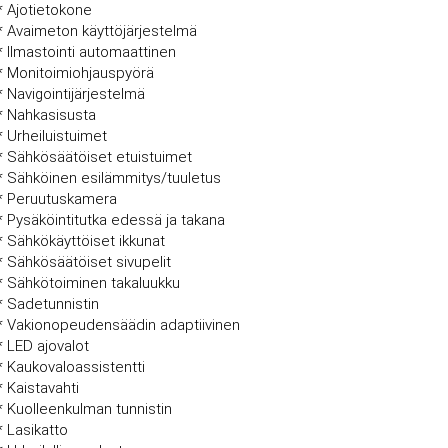
* Ajotietokone
* Avaimeton käyttöjärjestelmä
* Ilmastointi automaattinen
* Monitoimiohjauspyörä
* Navigointijärjestelmä
* Nahkasisusta
* Urheiluistuimet
* Sähkösäätöiset etuistuimet
* Sähköinen esilämmitys/tuuletus
* Peruutuskamera
* Pysäköintitutka edessä ja takana
* Sähkökäyttöiset ikkunat
* Sähkösäätöiset sivupelit
* Sähkötoiminen takaluukku
* Sadetunnistin
* Vakionopeudensäädin adaptiivinen
* LED ajovalot
* Kaukovaloassistentti
* Kaistavahti
* Kuolleenkulman tunnistin
* Lasikatto