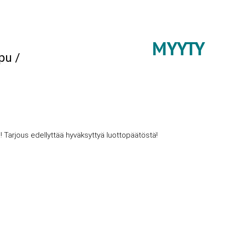
MYYTY
pu /
! Tarjous edellyttää hyväksyttyä luottopäätöstä!