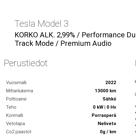
Tesla Model 3
KORKO ALK. 2,99% / Performance Dua
Track Mode / Premium Audio
Perustiedot
Vuosimalli
2022
Mittarilukema
13000 km
Polttoaine
Sähkö
Teho
0 kW | 0 Hv
Korimalli
Porrasperä
Vetotapa
Neliveto
Co2 päästöt
0g / km