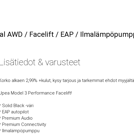
l AWD / Facelift / EAP / Ilmalämpöpump
Lisätiedot & varusteet
Korko alkaen 2,99% +kulut, kysy tarjous ja tarkemmat ehdot myyjältä
Upea Model 3 Performance Facelift!
* Solid Black -väri
* EAP autopilot
* Premium Audio
* Premium Connectivity
* Ilmalämpöpumppu