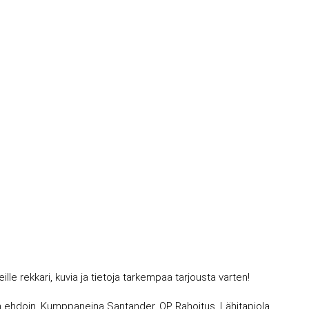
 rekkari, kuvia ja tietoja tarkempaa tarjousta varten!
avin ehdoin. Kumppaneina Santander, OP Rahoitus, Lähitapiola