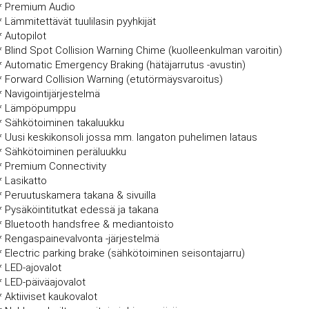
* Premium Audio
* Lämmitettävät tuulilasin pyyhkijät
* Autopilot
* Blind Spot Collision Warning Chime (kuolleenkulman varoitin)
* Automatic Emergency Braking (hätäjarrutus -avustin)
* Forward Collision Warning (etutörmäysvaroitus)
* Navigointijärjestelmä
* Lämpöpumppu
* Sähkötoiminen takaluukku
* Uusi keskikonsoli jossa mm. langaton puhelimen lataus
* Sähkötoiminen peräluukku
* Premium Connectivity
* Lasikatto
* Peruutuskamera takana & sivuilla
* Pysäköintitutkat edessä ja takana
* Bluetooth handsfree & mediantoisto
* Rengaspainevalvonta -järjestelmä
* Electric parking brake (sähkötoiminen seisontajarru)
* LED-ajovalot
* LED-päiväajovalot
* Aktiiviset kaukovalot