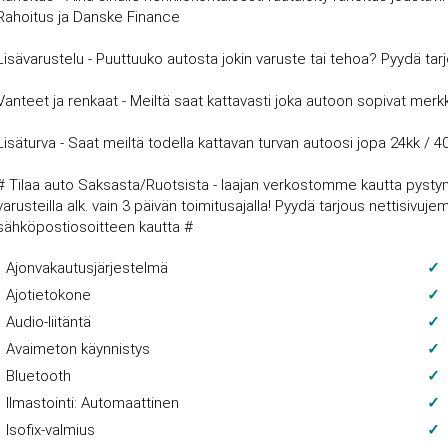
Rahoitus ja Danske Finance
Lisävarustelu - Puuttuuko autosta jokin varuste tai tehoa? Pyydä tar
Vanteet ja renkaat - Meiltä saat kattavasti joka autoon sopivat merkki
Lisäturva - Saat meiltä todella kattavan turvan autoosi jopa 24kk / 4
# Tilaa auto Saksasta/Ruotsista - laajan verkostomme kautta pysty
varusteilla alk. vain 3 päivän toimitusajalla! Pyydä tarjous nettisi
sähköpostiosoitteen kautta #
Ajonvakautusjärjestelmä
Ajotietokone
Audio-liitäntä
Avaimeton käynnistys
Bluetooth
Ilmastointi: Automaattinen
Isofix-valmius