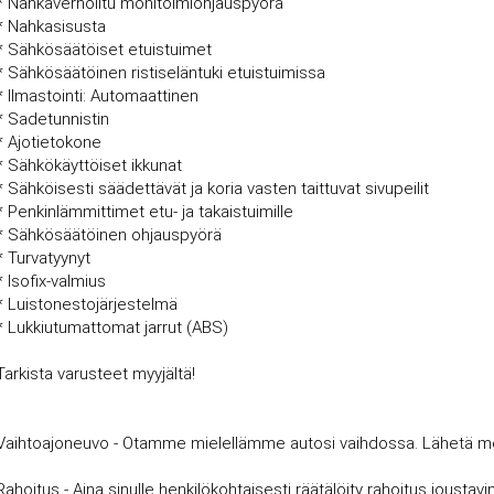
* Nahkaverhoiltu monitoimiohjauspyörä
* Nahkasisusta
* Sähkösäätöiset etuistuimet
* Sähkösäätöinen ristiseläntuki etuistuimissa
* Ilmastointi: Automaattinen
* Sadetunnistin
* Ajotietokone
* Sähkökäyttöiset ikkunat
* Sähköisesti säädettävät ja koria vasten taittuvat sivupeilit
* Penkinlämmittimet etu- ja takaistuimille
* Sähkösäätöinen ohjauspyörä
* Turvatyynyt
* Isofix-valmius
* Luistonestojärjestelmä
* Lukkiutumattomat jarrut (ABS)
Tarkista varusteet myyjältä!
Vaihtoajoneuvo - Otamme mielellämme autosi vaihdossa. Lähetä meille
Rahoitus - Aina sinulle henkilökohtaisesti räätälöity rahoitus joust