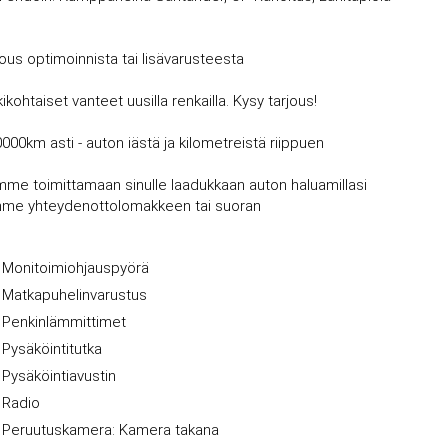
jous optimoinnista tai lisävarusteesta
kohtaiset vanteet uusilla renkailla. Kysy tarjous!
0000km asti - auton iästä ja kilometreistä riippuen
mme toimittamaan sinulle laadukkaan auton haluamillasi
vujemme yhteydenottolomakkeen tai suoran
Monitoimiohjauspyörä
Matkapuhelinvarustus
Penkinlämmittimet
Pysäköintitutka
Pysäköintiavustin
Radio
Peruutuskamera: Kamera takana