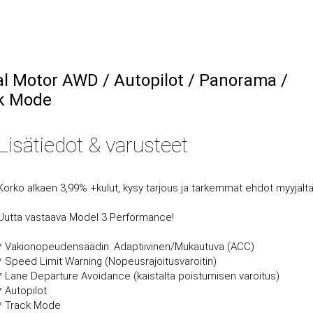
l Motor AWD / Autopilot / Panorama /
k Mode
Lisätiedot & varusteet
Korko alkaen 3,99% +kulut, kysy tarjous ja tarkemmat ehdot myyjältä
Uutta vastaava Model 3 Performance!
* Vakionopeudensäädin: Adaptiivinen/Mukautuva (ACC)
* Speed Limit Warning (Nopeusrajoitusvaroitin)
* Lane Departure Avoidance (kaistalta poistumisen varoitus)
* Autopilot
* Track Mode