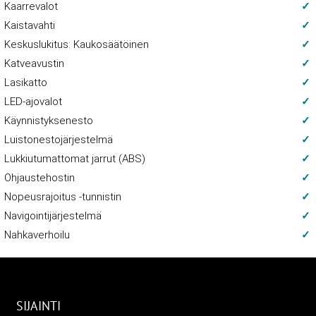
Kaarrevalot
Kaistavahti
Keskuslukitus: Kaukosäätöinen
Katveavustin
Lasikatto
LED-ajovalot
Käynnistyksenesto
Luistonestojärjestelmä
Lukkiutumattomat jarrut (ABS)
Ohjaustehostin
Nopeusrajoitus -tunnistin
Navigointijärjestelmä
Nahkaverhoilu
SIJAINTI