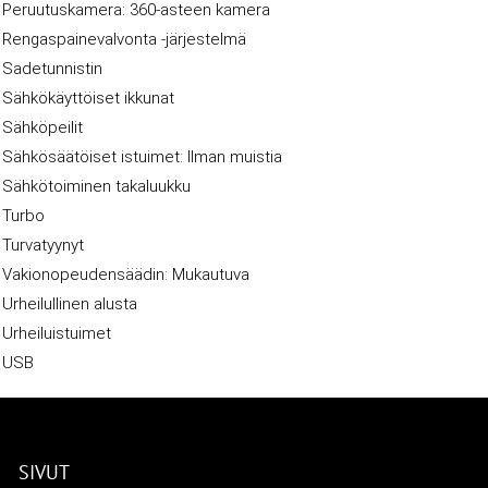
Peruutuskamera: 360-asteen kamera
Rengaspainevalvonta -järjestelmä
Sadetunnistin
Sähkökäyttöiset ikkunat
Sähköpeilit
Sähkösäätöiset istuimet: Ilman muistia
Sähkötoiminen takaluukku
Turbo
Turvatyynyt
Vakionopeudensäädin: Mukautuva
Urheilullinen alusta
Urheiluistuimet
USB
SIVUT