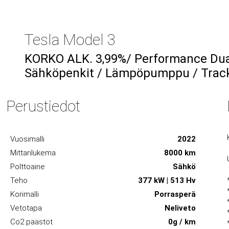
Tesla Model 3
KORKO ALK. 3,99%/ Performance Dua
Sähköpenkit / Lämpöpumppu / Trac
Perustiedot
Vuosimalli
2022
Mittarilukema
8000 km
Polttoaine
Sähkö
Teho
377 kW | 513 Hv
Korimalli
Porrasperä
Vetotapa
Neliveto
Co2 päästöt
0g / km