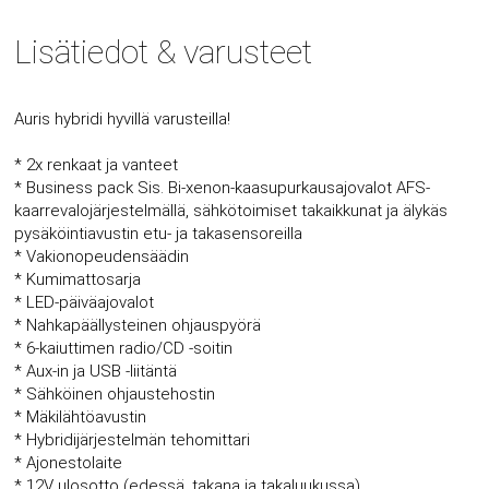
Lisätiedot & varusteet
Auris hybridi hyvillä varusteilla!
* 2x renkaat ja vanteet
* Business pack Sis. Bi-xenon-kaasupurkausajovalot AFS-
kaarrevalojärjestelmällä, sähkötoimiset takaikkunat ja älykäs
pysäköintiavustin etu- ja takasensoreilla
* Vakionopeudensäädin
* Kumimattosarja
* LED-päiväajovalot
* Nahkapäällysteinen ohjauspyörä
* 6-kaiuttimen radio/CD -soitin
* Aux-in ja USB -liitäntä
* Sähköinen ohjaustehostin
* Mäkilähtöavustin
* Hybridijärjestelmän tehomittari
* Ajonestolaite
* 12V ulosotto (edessä, takana ja takaluukussa)