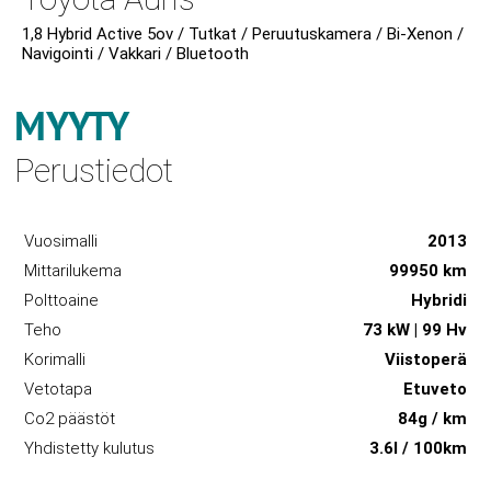
1,8 Hybrid Active 5ov / Tutkat / Peruutuskamera / Bi-Xenon /
Navigointi / Vakkari / Bluetooth
MYYTY
Perustiedot
Vuosimalli
2013
Mittarilukema
99950 km
Polttoaine
Hybridi
Teho
73 kW | 99 Hv
Korimalli
Viistoperä
Vetotapa
Etuveto
Co2 päästöt
84g / km
Yhdistetty kulutus
3.6l / 100km