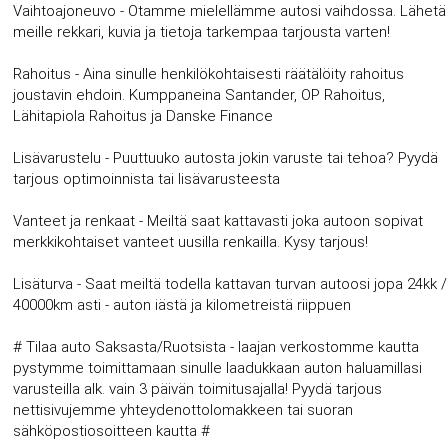
Vaihtoajoneuvo - Otamme mielellämme autosi vaihdossa. Lähetä
meille rekkari, kuvia ja tietoja tarkempaa tarjousta varten!
Rahoitus - Aina sinulle henkilökohtaisesti räätälöity rahoitus
joustavin ehdoin. Kumppaneina Santander, OP Rahoitus,
Lähitapiola Rahoitus ja Danske Finance
Lisävarustelu - Puuttuuko autosta jokin varuste tai tehoa? Pyydä
tarjous optimoinnista tai lisävarusteesta
Vanteet ja renkaat - Meiltä saat kattavasti joka autoon sopivat
merkkikohtaiset vanteet uusilla renkailla. Kysy tarjous!
Lisäturva - Saat meiltä todella kattavan turvan autoosi jopa 24kk /
40000km asti - auton iästä ja kilometreistä riippuen
# Tilaa auto Saksasta/Ruotsista - laajan verkostomme kautta
pystymme toimittamaan sinulle laadukkaan auton haluamillasi
varusteilla alk. vain 3 päivän toimitusajalla! Pyydä tarjous
nettisivujemme yhteydenottolomakkeen tai suoran
sähköpostiosoitteen kautta #