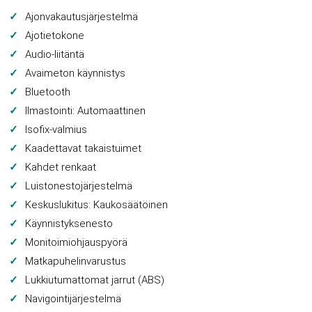
Ajonvakautusjärjestelmä
Ajotietokone
Audio-liitäntä
Avaimeton käynnistys
Bluetooth
Ilmastointi: Automaattinen
Isofix-valmius
Kaadettavat takaistuimet
Kahdet renkaat
Luistonestojärjestelmä
Keskuslukitus: Kaukosäätöinen
Käynnistyksenesto
Monitoimiohjauspyörä
Matkapuhelinvarustus
Lukkiutumattomat jarrut (ABS)
Navigointijärjestelmä