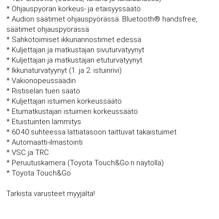
* Ohjauspyörän korkeus- ja etäisyyssäätö
* Audion säätimet ohjauspyörässä. Bluetooth® handsfree,
säätimet ohjauspyörässä
* Sähkötoimiset ikkunannostimet edessä
* Kuljettajan ja matkustajan sivuturvatyynyt
* Kuljettajan ja matkustajan etuturvatyynyt
* Ikkunaturvatyynyt (1. ja 2. istuinrivi)
* Vakionopeussäädin
* Ristiselän tuen säätö
* Kuljettajan istuimen korkeussäätö
* Etumatkustajan istuimen korkeussäätö
* Etuistuinten lämmitys
* 60:40 suhteessa lattiatasoon taittuvat takaistuimet
* Automaatti-ilmastointi
* VSC ja TRC
* Peruutuskamera (Toyota Touch&Go:n näytöllä)
* Toyota Touch&Go
Tarkista varusteet myyjältä!