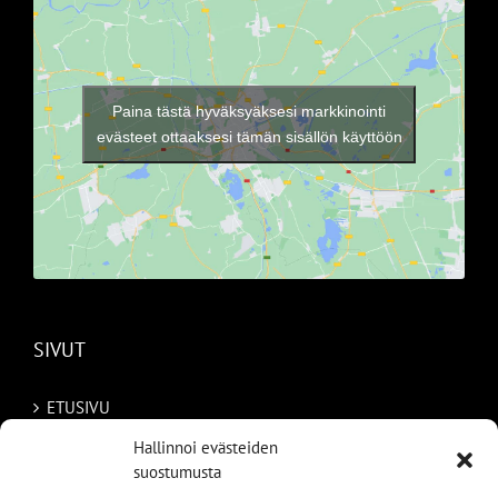
Paina tästä hyväksyäksesi markkinointi
evästeet ottaaksesi tämän sisällön käyttöön
SIVUT
ETUSIVU
Hallinnoi evästeiden
AUTOMME
suostumusta