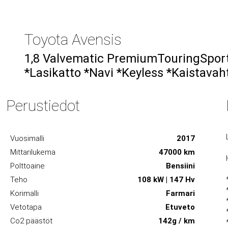
Toyota Avensis
1,8 Valvematic PremiumTouringSport
*Lasikatto *Navi *Keyless *Kaistavah
Perustiedot
Vuosimalli
2017
Mittarilukema
47000 km
Polttoaine
Bensiini
Teho
108 kW | 147 Hv
Korimalli
Farmari
Vetotapa
Etuveto
Co2 päästöt
142g / km