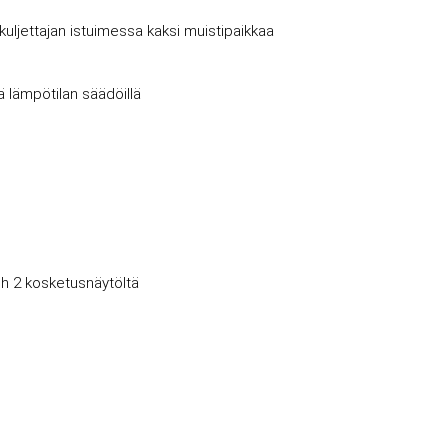
kuljettajan istuimessa kaksi muistipaikkaa
lä lämpötilan säädöillä
ch 2 kosketusnäytöltä