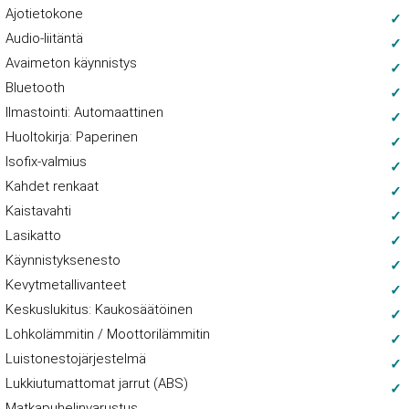
Ajotietokone
Audio-liitäntä
Avaimeton käynnistys
Bluetooth
Ilmastointi: Automaattinen
Huoltokirja: Paperinen
Isofix-valmius
Kahdet renkaat
Kaistavahti
Lasikatto
Käynnistyksenesto
Kevytmetallivanteet
Keskuslukitus: Kaukosäätöinen
Lohkolämmitin / Moottorilämmitin
Luistonestojärjestelmä
Lukkiutumattomat jarrut (ABS)
Matkapuhelinvarustus