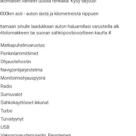
kohtaiset vanteet uusilla renkailla. Kysy tarjous!
0000km asti - auton iästä ja kilometreistä riippuen
amaan sinulle laadukkaan auton haluamillasi varusteilla alk.
nottolomakkeen tai suoran sähköpostiosoitteen kautta #
Matkapuhelinvarustus
Penkinlämmittimet
Ohjaustehostin
Navigointijärjestelmä
Monitoimiohjauspyörä
Radio
Sumuvalot
Sähkökäyttöiset ikkunat
Turbo
Turvatyynyt
USB
Vakionopeudensäädin: Perinteinen