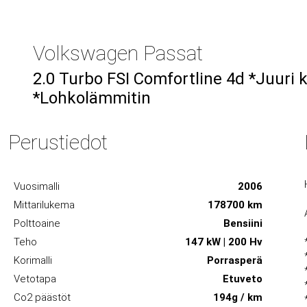
Volkswagen Passat
2.0 Turbo FSI Comfortline 4d *Juuri k
*Lohkolämmitin
Perustiedot
Vuosimalli
2006
Mittarilukema
178700 km
Polttoaine
Bensiini
Teho
147 kW | 200 Hv
Korimalli
Porrasperä
Vetotapa
Etuveto
Co2 päästöt
194g / km