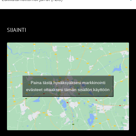
SIJAINTI
Paina tästä hyväksyäksesi markkinointi
evästeet ottaaksesi tämän sisällön käyttöön