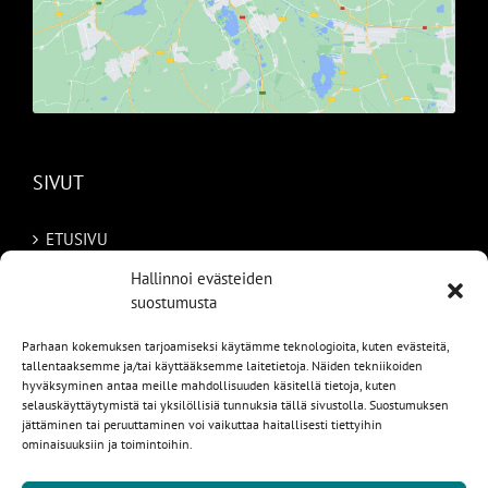
SIVUT
ETUSIVU
Hallinnoi evästeiden
AUTOMME
suostumusta
MYYDYT
Parhaan kokemuksen tarjoamiseksi käytämme teknologioita, kuten evästeitä,
tallentaaksemme ja/tai käyttääksemme laitetietoja. Näiden tekniikoiden
TILAA AUTO RUOTSISTA
hyväksyminen antaa meille mahdollisuuden käsitellä tietoja, kuten
selauskäyttäytymistä tai yksilöllisiä tunnuksia tällä sivustolla. Suostumuksen
PALVELUT
jättäminen tai peruuttaminen voi vaikuttaa haitallisesti tiettyihin
ominaisuuksiin ja toimintoihin.
YHTEYSTIEDOT