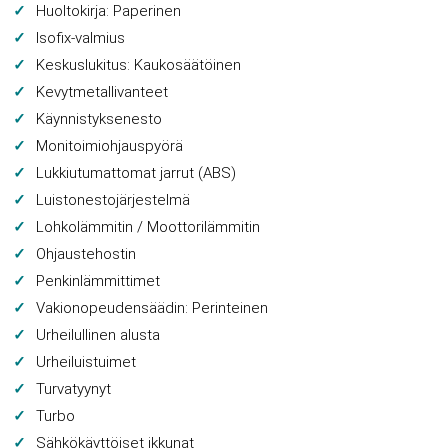
Huoltokirja: Paperinen
Isofix-valmius
Keskuslukitus: Kaukosäätöinen
Kevytmetallivanteet
Käynnistyksenesto
Monitoimiohjauspyörä
Lukkiutumattomat jarrut (ABS)
Luistonestojärjestelmä
Lohkolämmitin / Moottorilämmitin
Ohjaustehostin
Penkinlämmittimet
Vakionopeudensäädin: Perinteinen
Urheilullinen alusta
Urheiluistuimet
Turvatyynyt
Turbo
Sähkökäyttöiset ikkunat