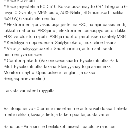
* Radio/CD-soitin
* Radiojärjestelmä RCD 510. Kosketusvärinäyttö 6½". Integroitu 6-
levyn CD-vaihtaja, MP3-toisto, AUX-IN-liitin, SD-muistikorttipaikka.
4x20 W, 6 kaiutinelementtiä.
* Elektroninen ajonvakautusjärjestelmä ESC, hätäjarruassistentti,
lukkiutumattomat ABS-jarrut, elektroninen tasauspyörästön lukko
EDS, vetoluiston rajoitin ASR ja moottorijarrutuksen säätely MSR
* Keskikyynärnoja edessä. Säilytyslokero, mukiteline takana.
* Valo- ja näkyvyyspaketti. Sadetunnistin, automaattisesti
himmentyvä sisäpeili.
* Comfort-paketti: (Vakionopeussäädin. Pysäköintitutka Park
Pilot. Pysäköintitutka takana. Etäisyysnäyttö ja äänimerkki.
Monitoiminäyttö. Opastuskielet englanti ja saksa.
Rengaspainevaroitin )
Tarkista varusteet myyjältä!
Vaihtoajoneuvo - Otamme mielellämme autosi vaihdossa. Lähetä
meille rekkari, kuvia ja tietoja tarkempaa tarjousta varten!
Rahoitus - Aina sinulle henkilökohtaisesti räätälöity rahoitus