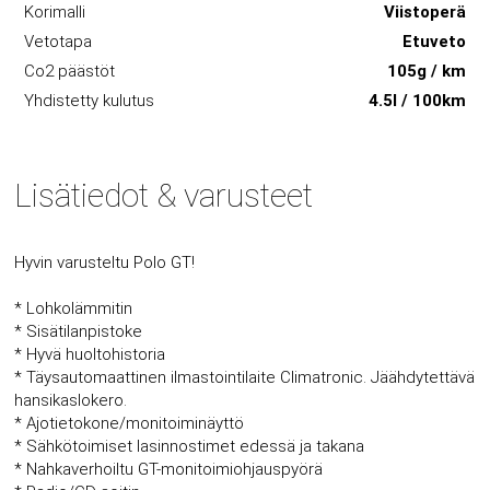
Korimalli
Viistoperä
Vetotapa
Etuveto
Co2 päästöt
105g / km
Yhdistetty kulutus
4.5l / 100km
Lisätiedot & varusteet
Hyvin varusteltu Polo GT!
* Lohkolämmitin
* Sisätilanpistoke
* Hyvä huoltohistoria
* Täysautomaattinen ilmastointilaite Climatronic. Jäähdytettävä
hansikaslokero.
* Ajotietokone/monitoiminäyttö
* Sähkötoimiset lasinnostimet edessä ja takana
* Nahkaverhoiltu GT-monitoimiohjauspyörä