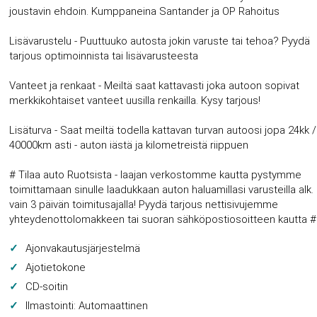
joustavin ehdoin. Kumppaneina Santander ja OP Rahoitus
Lisävarustelu - Puuttuuko autosta jokin varuste tai tehoa? Pyydä
tarjous optimoinnista tai lisävarusteesta
Vanteet ja renkaat - Meiltä saat kattavasti joka autoon sopivat
merkkikohtaiset vanteet uusilla renkailla. Kysy tarjous!
Lisäturva - Saat meiltä todella kattavan turvan autoosi jopa 24kk /
40000km asti - auton iästä ja kilometreistä riippuen
# Tilaa auto Ruotsista - laajan verkostomme kautta pystymme
toimittamaan sinulle laadukkaan auton haluamillasi varusteilla alk.
vain 3 päivän toimitusajalla! Pyydä tarjous nettisivujemme
yhteydenottolomakkeen tai suoran sähköpostiosoitteen kautta #
Ajonvakautusjärjestelmä
Ajotietokone
CD-soitin
Ilmastointi: Automaattinen