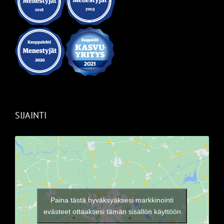
SIJAINTI
Paina tästä hyväksyäksesi markkinointi
evästeet ottaaksesi tämän sisällön käyttöön