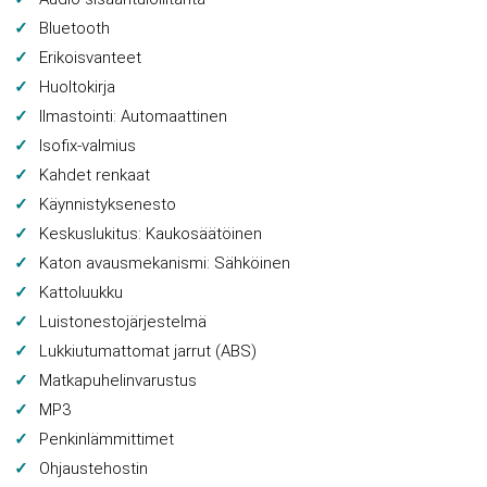
Bluetooth
Erikoisvanteet
Huoltokirja
Ilmastointi: Automaattinen
Isofix-valmius
Kahdet renkaat
Käynnistyksenesto
Keskuslukitus: Kaukosäätöinen
Katon avausmekanismi: Sähköinen
Kattoluukku
Luistonestojärjestelmä
Lukkiutumattomat jarrut (ABS)
Matkapuhelinvarustus
MP3
Penkinlämmittimet
Ohjaustehostin