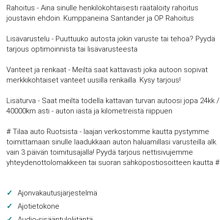
Rahoitus - Aina sinulle henkilökohtaisesti räätälöity rahoitus
joustavin ehdoin. Kumppaneina Santander ja OP Rahoitus
Lisävarustelu - Puuttuuko autosta jokin varuste tai tehoa? Pyydä
tarjous optimoinnista tai lisävarusteesta
Vanteet ja renkaat - Meiltä saat kattavasti joka autoon sopivat
merkkikohtaiset vanteet uusilla renkailla. Kysy tarjous!
Lisäturva - Saat meiltä todella kattavan turvan autoosi jopa 24kk /
40000km asti - auton iästä ja kilometreistä riippuen
# Tilaa auto Ruotsista - laajan verkostomme kautta pystymme
toimittamaan sinulle laadukkaan auton haluamillasi varusteilla alk.
vain 3 päivän toimitusajalla! Pyydä tarjous nettisivujemme
yhteydenottolomakkeen tai suoran sähköpostiosoitteen kautta #
Ajonvakautusjärjestelmä
Ajotietokone
Audio-sisääntuloliitäntä