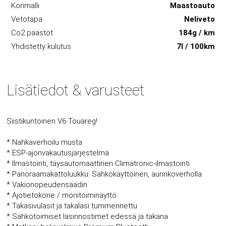
Korimalli
Maastoauto
Vetotapa
Neliveto
Co2 päästöt
184g / km
Yhdistetty kulutus
7l / 100km
Lisätiedot & varusteet
Siistikuntoinen V6 Touareg!
* Nahkaverhoilu musta
* ESP-ajonvakautusjärjestelmä
* Ilmastointi, täysautomaattinen Climatronic-ilmastointi
* Panoraamakattoluukku. Sähkökäyttöinen, aurinkoverholla.
* Vakionopeudensäädin
* Ajotietokone / monitoiminäyttö
* Takasivulasit ja takalasi tummennettu
* Sähkötoimiset lasinnostimet edessä ja takana