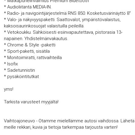
* Matkapuhelinvalmius Premium Bluetooth
* Audioliitäntä MEDIA-IN.
* Radio- ja navigointijärjestelmä RNS 850. Kosketusvärinäyttö 8"
* Valo- ja näkyvyyspaketti. Saattovalot, ympäristövalaistus,
kaksoisaurinkosuojat valaistuilla peileillä.
* Vetokoukku. Sähköisesti esiinvapautettava, pistorasia 13-
napainen. Yhdistelmänvakautus.
* Chrome & Style -paketti
* Sport-paketti, sisätila
* Monitoimiratti, rattivaihteilla
* Isofix
* Sadetunnistin
* pysäköintitutkat
yms!
Tarkista varusteet myyjältä!
Vaihtoajoneuvo - Otamme mielellämme autosi vaihdossa. Lähetä
meille rekkari, kuvia ja tietoja tarkempaa tarjousta varten!