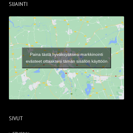
SIJAINTI
Paina tästä hyväksyäksesi markkinointi
evästeet ottaaksesi tämän sisällön käyttöön
SIVUT