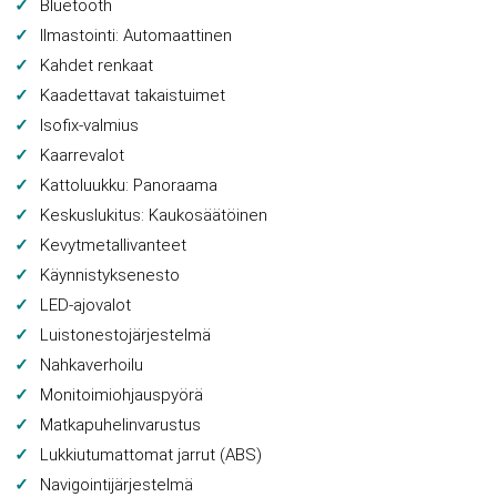
Bluetooth
Ilmastointi: Automaattinen
Kahdet renkaat
Kaadettavat takaistuimet
Isofix-valmius
Kaarrevalot
Kattoluukku: Panoraama
Keskuslukitus: Kaukosäätöinen
Kevytmetallivanteet
Käynnistyksenesto
LED-ajovalot
Luistonestojärjestelmä
Nahkaverhoilu
Monitoimiohjauspyörä
Matkapuhelinvarustus
Lukkiutumattomat jarrut (ABS)
Navigointijärjestelmä