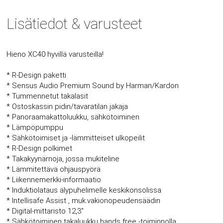
Lisätiedot & varusteet
Hieno XC40 hyvillä varusteilla!
* R-Design paketti
* Sensus Audio Premium Sound by Harman/Kardon
* Tummennetut takalasit
* Ostoskassin pidin/tavaratilan jakaja
* Panoraamakattoluukku, sähkötoiminen
* Lämpöpumppu
* Sähkötoimiset ja -lämmitteiset ulkopeilit
* R-Design polkimet
* Takakyynärnoja, jossa mukiteline
* Lämmitettävä ohjauspyörä
* Liikennemerkki-informaatio
* Induktiolataus älypuhelimelle keskikonsolissa
* Intellisafe Assist , muk.vakionopeudensäädin
* Digital-mittaristo 12,3"
* Sähkötoiminen takaluukku hands free -toiminnolla