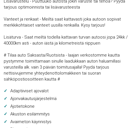
Lisävarustelu - Puuttuuko autosta jokin varuste tai tehoa? Pyydä
tarjous optimoinnista tai lisävarusteesta
Vanteet ja renkaat - Meiltä saat kattavasti joka autoon sopivat
merkkikohtaiset vanteet uusilla renkailla. Kysy tarjous!
Lisäturva - Saat meiltä todella kattavan turvan autoosi jopa 24kk /
40000km asti - auton iästä ja kilometreistä riippuen
# Tilaa auto Saksasta/Ruotsista - laajan verkostomme kautta
pystymme toimittamaan sinulle laadukkaan auton haluamillasi
varusteilla alk. vain 3 päivän toimitusajalla! Pyydä tarjous
nettisivujemme yhteydenottolomakkeen tai suoran
sähköpostiosoitteen kautta #
Adaptiiviset ajovalot
Ajonvakautusjärjestelmä
Ajotietokone
Akuston esilämmitys
Avaimeton käynnistys