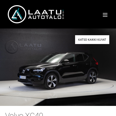
Skip
to
content
KATSO KAIKKI KUVAT
Volvo XC40