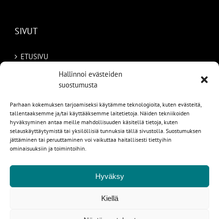
SIVUT
ETUSIVU
Hallinnoi evästeiden
AUTOMME
suostumusta
MYYDYT
Parhaan kokemuksen tarjoamiseksi käytämme teknologioita, kuten evästeitä,
tallentaaksemme ja/tai käyttääksemme laitetietoja. Näiden tekniikoiden
TILAA AUTO RUOTSISTA
hyväksyminen antaa meille mahdollisuuden käsitellä tietoja, kuten
selauskäyttäytymistä tai yksilöllisiä tunnuksia tällä sivustolla. Suostumuksen
jättäminen tai peruuttaminen voi vaikuttaa haitallisesti tiettyihin
PALVELUT
ominaisuuksiin ja toimintoihin.
YHTEYSTIEDOT
Hyväksy
Kiellä
1