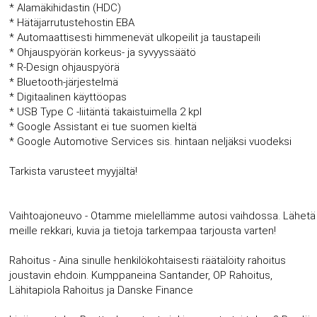
* Alamäkihidastin (HDC)
* Hätäjarrutustehostin EBA
* Automaattisesti himmenevät ulkopeilit ja taustapeili
* Ohjauspyörän korkeus- ja syvyyssäätö
* R-Design ohjauspyörä
* Bluetooth-järjestelmä
* Digitaalinen käyttöopas
* USB Type C -liitäntä takaistuimella 2 kpl
* Google Assistant ei tue suomen kieltä
* Google Automotive Services sis. hintaan neljäksi vuodeksi
Tarkista varusteet myyjältä!
Vaihtoajoneuvo - Otamme mielellämme autosi vaihdossa. Lähetä
meille rekkari, kuvia ja tietoja tarkempaa tarjousta varten!
Rahoitus - Aina sinulle henkilökohtaisesti räätälöity rahoitus
joustavin ehdoin. Kumppaneina Santander, OP Rahoitus,
Lähitapiola Rahoitus ja Danske Finance