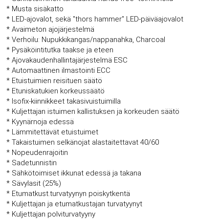
* Musta sisäkatto
* LED-ajovalot, sekä "thors hammer" LED-päiväajovalot
* Avaimeton ajojärjestelmä
* Verhoilu: Nupukkikangas/nappanahka, Charcoal
* Pysäköintitutka taakse ja eteen
* Ajovakaudenhallintajärjestelmä ESC
* Automaattinen ilmastointi ECC
* Etuistuimien reisituen säätö
* Etuniskatukien korkeussäätö
* Isofix-kiinnikkeet takasivuistuimilla
* Kuljettajan istuimen kallistuksen ja korkeuden säätö
* Kyynärnoja edessä
* Lämmitettävät etuistuimet
* Takaistuimen selkänojat alastaitettavat 40/60
* Nopeudenrajoitin
* Sadetunnistin
* Sähkötoimiset ikkunat edessä ja takana
* Sävylasit (25%)
* Etumatkust.turvatyynyn poiskytkentä
* Kuljettajan ja etumatkustajan turvatyynyt
* Kuljettajan polviturvatyyny