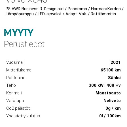
P8 AWD Business R-Design aut / Panorama / Harman/Kardon /
Lämpöpumppu / LED-ajovalot / Adapt. Vak. / Rattilämmitin
MYYTY
Perustiedot
Vuosimalli
2021
Mittarilukema
65100 km
Polttoaine
Sähkö
Teho
300 kW | 408 Hv
Korimalli
Maastoauto
Vetotapa
Neliveto
Co2 päästöt
0g / km
Yhdistetty kulutus
0l / 100km