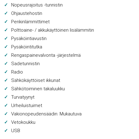
Nopeusrajoitus -tunnistin
Ohjaustehostin
Penkinlämmittimet
Polttoaine- / akkukäyttöinen lisälämmitin
Pysäköintiavustin
Pysäköintitutka
Rengaspainevalvonta -järjestelmä
Sadetunnistin
Radio
Sähkökäyttöiset ikkunat
Sähkötoiminen takaluukku
Turvatyynyt
Urheiluistuimet
Vakionopeudensäädin: Mukautuva
Vetokoukku
USB