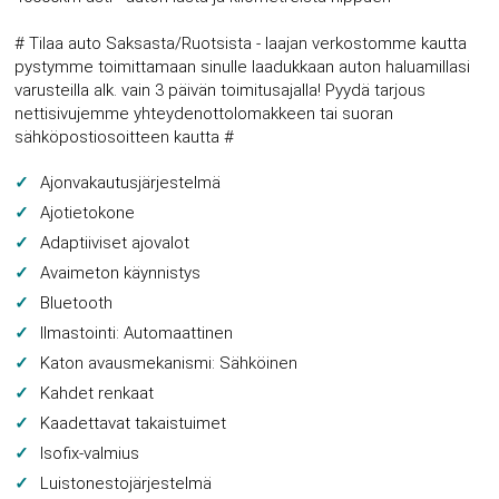
# Tilaa auto Saksasta/Ruotsista - laajan verkostomme kautta
pystymme toimittamaan sinulle laadukkaan auton haluamillasi
varusteilla alk. vain 3 päivän toimitusajalla! Pyydä tarjous
nettisivujemme yhteydenottolomakkeen tai suoran
sähköpostiosoitteen kautta #
Ajonvakautusjärjestelmä
Ajotietokone
Adaptiiviset ajovalot
Avaimeton käynnistys
Bluetooth
Ilmastointi: Automaattinen
Katon avausmekanismi: Sähköinen
Kahdet renkaat
Kaadettavat takaistuimet
Isofix-valmius
Luistonestojärjestelmä