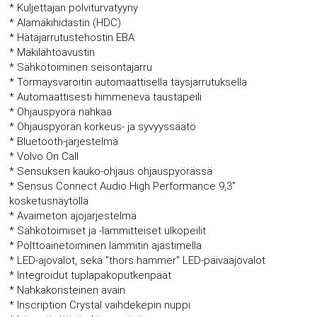
* Kuljettajan polviturvatyyny
* Alamäkihidastin (HDC)
* Hätäjarrutustehostin EBA
* Mäkilähtöavustin
* Sähkötoiminen seisontajarru
* Törmaysvaroitin automaattisella täysjarrutuksella
* Automaattisesti himmenevä taustapeili
* Ohjauspyörä nahkaa
* Ohjauspyörän korkeus- ja syvyyssäätö
* Bluetooth-järjestelmä
* Volvo On Call
* Sensuksen kauko-ohjaus ohjauspyörässä
* Sensus Connect Audio High Performance 9,3"
kosketusnäytöllä
* Avaimeton ajojärjestelmä
* Sähkötoimiset ja -lämmitteiset ulkopeilit
* Polttoainetoiminen lämmitin ajastimella
* LED-ajovalot, sekä "thors hammer" LED-päiväajovalot
* Integroidut tuplapakoputkenpäät
* Nahkakoristeinen avain
* Inscription Crystal vaihdekepin nuppi