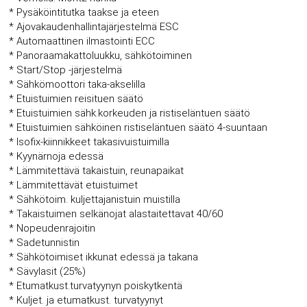
* Pysäköintitutka taakse ja eteen
* Ajovakaudenhallintajärjestelmä ESC
* Automaattinen ilmastointi ECC
* Panoraamakattoluukku, sähkötoiminen
* Start/Stop -järjestelmä
* Sähkömoottori taka-akselilla
* Etuistuimien reisituen säätö
* Etuistuimien sähk.korkeuden ja ristiseläntuen säätö
* Etuistuimien sähköinen ristiseläntuen säätö 4-suuntaan
* Isofix-kiinnikkeet takasivuistuimilla
* Kyynärnoja edessä
* Lämmitettävä takaistuin, reunapaikat
* Lämmitettävät etuistuimet
* Sähkötoim. kuljettajanistuin muistilla
* Takaistuimen selkänojat alastaitettavat 40/60
* Nopeudenrajoitin
* Sadetunnistin
* Sähkötoimiset ikkunat edessä ja takana
* Sävylasit (25%)
* Etumatkust.turvatyynyn poiskytkentä
* Kuljet. ja etumatkust. turvatyynyt