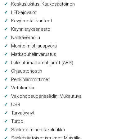
Keskuslukitus: Kaukosäätöinen
LED-ajovalot
Kevytmetallivanteet
Käynnistyksenesto
Nahkaverhoilu
Monitoimiohjauspyörä
Matkapuhelinvarustus
Lukkiutumattomat jarrut (ABS)
Ohjaustehostin
Penkinlämmittimet
Vetokoukku
Vakionopeudensäädin: Mukautuva
USB
Turvatyynyt
Turbo
Sähkötoiminen takaluukku
Sähkösäätöiset istuimet: Muistilla