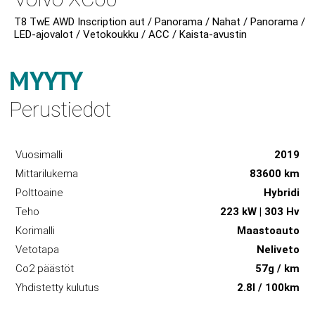
T8 TwE AWD Inscription aut / Panorama / Nahat / Panorama /
LED-ajovalot / Vetokoukku / ACC / Kaista-avustin
MYYTY
Perustiedot
Vuosimalli
2019
Mittarilukema
83600 km
Polttoaine
Hybridi
Teho
223 kW | 303 Hv
Korimalli
Maastoauto
Vetotapa
Neliveto
Co2 päästöt
57g / km
Yhdistetty kulutus
2.8l / 100km