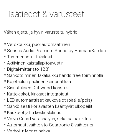
Lisätiedot & varusteet
Vähän ajettu ja hyvin varusteltu hybridi!
* Vetokoukku, puoliautomaattinen
* Sensus Audio Premium Sound by Harman/Kardon
* Tummennetut takalasit
* Aktiivinen kaistallapitoavustin
* Digital-mittaristo 12,3"
* Sähkötoiminen takaluukku hands free toiminnolla
* Kojetaulun päälinen keinonahkaa
* Sisustuksen Driftwood koristus
* Kattokiskot, kirkkaat integroidut
* LED automaattiset kaukovalot (päälle/pois)
* Sähköisesti koriavasten kääntyvät ulkopeilit
* Kauko-ohjattu keskuslukitus
* Volvo Guard varashälytin, sekä salpalukitus
* Automaattivaihteisto Geartronic 8-vaihteinen
* Verhoilu: Moritz nahka