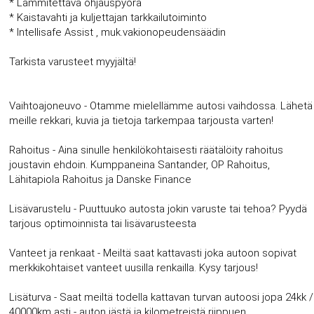
* Lämmitettävä ohjauspyörä
* Kaistavahti ja kuljettajan tarkkailutoiminto
* Intellisafe Assist , muk.vakionopeudensäädin
Tarkista varusteet myyjältä!
Vaihtoajoneuvo - Otamme mielellämme autosi vaihdossa. Lähetä
meille rekkari, kuvia ja tietoja tarkempaa tarjousta varten!
Rahoitus - Aina sinulle henkilökohtaisesti räätälöity rahoitus
joustavin ehdoin. Kumppaneina Santander, OP Rahoitus,
Lähitapiola Rahoitus ja Danske Finance
Lisävarustelu - Puuttuuko autosta jokin varuste tai tehoa? Pyydä
tarjous optimoinnista tai lisävarusteesta
Vanteet ja renkaat - Meiltä saat kattavasti joka autoon sopivat
merkkikohtaiset vanteet uusilla renkailla. Kysy tarjous!
Lisäturva - Saat meiltä todella kattavan turvan autoosi jopa 24kk /
40000km asti - auton iästä ja kilometreistä riippuen