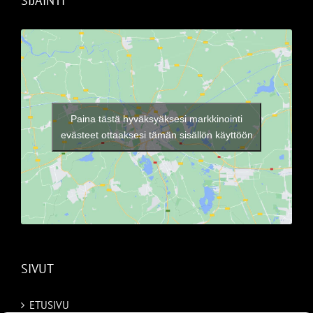
SIJAINTI
Paina tästä hyväksyäksesi markkinointi
evästeet ottaaksesi tämän sisällön käyttöön
SIVUT
ETUSIVU