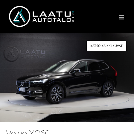
Skip
to
content
KATSO KAIKKI KUVAT
Volvo XC60