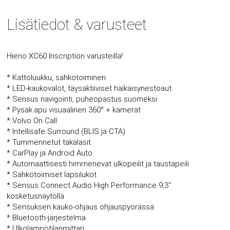
Lisätiedot & varusteet
Hieno XC60 Inscription varusteilla!
* Kattoluukku, sähkötoiminen
* LED-kaukovalot, täysaktiiviset häikäisynestoaut.
* Sensus navigointi, puheopastus suomeksi
* Pysäk.apu visuaalinen 360° + kamerat
* Volvo On Call
* Intellisafe Surround (BLIS ja CTA)
* Tummennetut takalasit
* CarPlay ja Android Auto
* Automaattisesti himmenevät ulkopeilit ja taustapeili
* Sähkötoimiset lapsilukot
* Sensus Connect Audio High Performance 9,3"
kosketusnäytöllä
* Sensuksen kauko-ohjaus ohjauspyörässä
* Bluetooth-järjestelmä
* Ulkolämpötilanmittari