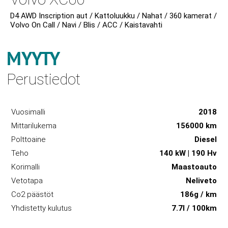
D4 AWD Inscription aut / Kattoluukku / Nahat / 360 kamerat /
Volvo On Call / Navi / Blis / ACC / Kaistavahti
MYYTY
Perustiedot
Vuosimalli
2018
Mittarilukema
156000 km
Polttoaine
Diesel
Teho
140 kW | 190 Hv
Korimalli
Maastoauto
Vetotapa
Neliveto
Co2 päästöt
186g / km
Yhdistetty kulutus
7.7l / 100km