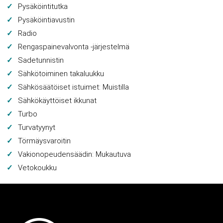
Pysäköintitutka
Pysäköintiavustin
Radio
Rengaspainevalvonta -järjestelmä
Sadetunnistin
Sähkötoiminen takaluukku
Sähkösäätöiset istuimet: Muistilla
Sähkökäyttöiset ikkunat
Turbo
Turvatyynyt
Törmäysvaroitin
Vakionopeudensäädin: Mukautuva
Vetokoukku