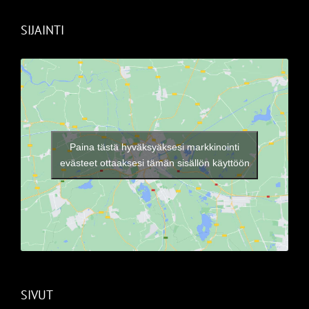
SIJAINTI
Paina tästä hyväksyäksesi markkinointi
evästeet ottaaksesi tämän sisällön käyttöön
SIVUT