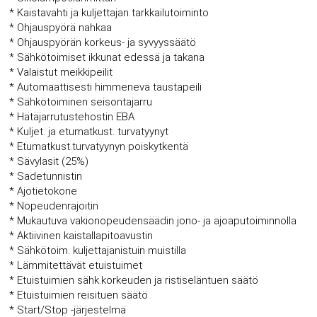
* Kaistavahti ja kuljettajan tarkkailutoiminto
* Ohjauspyörä nahkaa
* Ohjauspyörän korkeus- ja syvyyssäätö
* Sähkötoimiset ikkunat edessä ja takana
* Valaistut meikkipeilit
* Automaattisesti himmenevä taustapeili
* Sähkötoiminen seisontajarru
* Hätäjarrutustehostin EBA
* Kuljet. ja etumatkust. turvatyynyt
* Etumatkust.turvatyynyn poiskytkentä
* Sävylasit (25%)
* Sadetunnistin
* Ajotietokone
* Nopeudenrajoitin
* Mukautuva vakionopeudensäädin jono- ja ajoaputoiminnolla
* Aktiivinen kaistallapitoavustin
* Sähkötoim. kuljettajanistuin muistilla
* Lämmitettävät etuistuimet
* Etuistuimien sähk.korkeuden ja ristiseläntuen säätö
* Etuistuimien reisituen säätö
* Start/Stop -järjestelmä