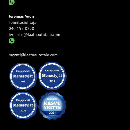
Jeremias Vuori
Toimitusjohtaja
040 195 0220
jeremias@laatuautotalo.com
myynti@laatuautotalo.com