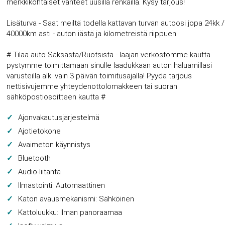
merkkikohtaiset vanteet uusilla renkailla. Kysy tarjous!
Lisäturva - Saat meiltä todella kattavan turvan autoosi jopa 24kk /
40000km asti - auton iästä ja kilometreistä riippuen
# Tilaa auto Saksasta/Ruotsista - laajan verkostomme kautta
pystymme toimittamaan sinulle laadukkaan auton haluamillasi
varusteilla alk. vain 3 päivän toimitusajalla! Pyydä tarjous
nettisivujemme yhteydenottolomakkeen tai suoran
sähköpostiosoitteen kautta #
Ajonvakautusjärjestelmä
Ajotietokone
Avaimeton käynnistys
Bluetooth
Audio-liitäntä
Ilmastointi: Automaattinen
Katon avausmekanismi: Sähköinen
Kattoluukku: Ilman panoraamaa