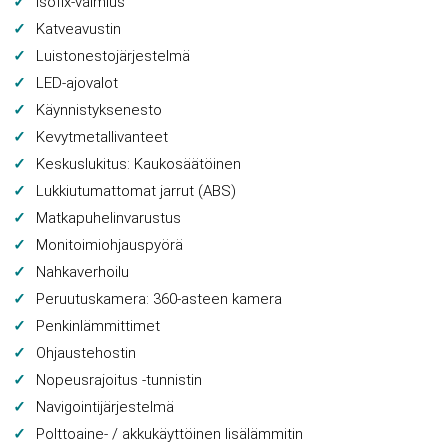
Isofix-valmius
Katveavustin
Luistonestojärjestelmä
LED-ajovalot
Käynnistyksenesto
Kevytmetallivanteet
Keskuslukitus: Kaukosäätöinen
Lukkiutumattomat jarrut (ABS)
Matkapuhelinvarustus
Monitoimiohjauspyörä
Nahkaverhoilu
Peruutuskamera: 360-asteen kamera
Penkinlämmittimet
Ohjaustehostin
Nopeusrajoitus -tunnistin
Navigointijärjestelmä
Polttoaine- / akkukäyttöinen lisälämmitin