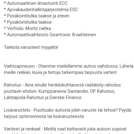
* Automaattinen ilmastointi ECC
* Ajovakaudenhallintajärjestelmä ESC
* Pysäköintitutka taakse ja eteen
* Pysäköintitutka taakse
* Verhoilu: Moritz nahka
* Automaattivaihteisto Geartronic 8-vaihteinen
Tarkista varusteet myyjältä!
Vaihtoajoneuvo - Otamme mielellämme autosi vaihdossa. Lähetä
meille rekkari, kuvia ja tietoja tarkempaa tarjousta varten!
Rahoitus - Aina sinulle henkilökohtaisesti räätälöity rahoitus
joustavin ehdoin. Kumppaneina Santander, OP Rahoitus,
Lähitapiola Rahoitus ja Danske Finance
Lisävarustelu - Puuttuuko autosta jokin varuste tai tehoa? Pyydä
tarjous optimoinnista tai lisävarusteesta
Vanteet ja renkaat - Meiltä saat kattavasti joka autoon sopivat