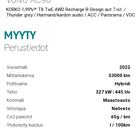
KORKO 1,99%!* T8 TwE AWD Recharge R-Design aut 7 ist. /
Thunder grey / Harmand/kardon audio / ACC / Panorama / VOC
MYYTY
Perustiedot
Vuosimalli
2022
Mittarilukema
53000 km
Polttoaine
Hybridi
Teho
327 kW | 445 Hv
Korimalli
Maastoauto
Vetotapa
Neliveto
Co2 päästöt
65g / km
Yhdistetty kulutus
l / 100km