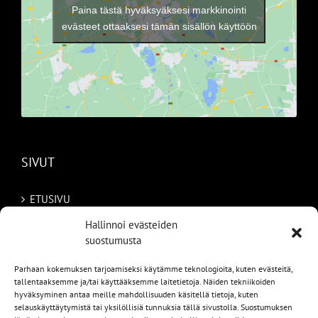
Paina tästä hyväksyäksesi markkinointi
evästeet ottaaksesi tämän sisällön käyttöön
SIVUT
ETUSIVU
Hallinnoi evästeiden
AUTOMME
suostumusta
MYYDYT
Parhaan kokemuksen tarjoamiseksi käytämme teknologioita, kuten evästeitä,
tallentaaksemme ja/tai käyttääksemme laitetietoja. Näiden tekniikoiden
TILAA AUTO RUOTSISTA
hyväksyminen antaa meille mahdollisuuden käsitellä tietoja, kuten
selauskäyttäytymistä tai yksilöllisiä tunnuksia tällä sivustolla. Suostumuksen