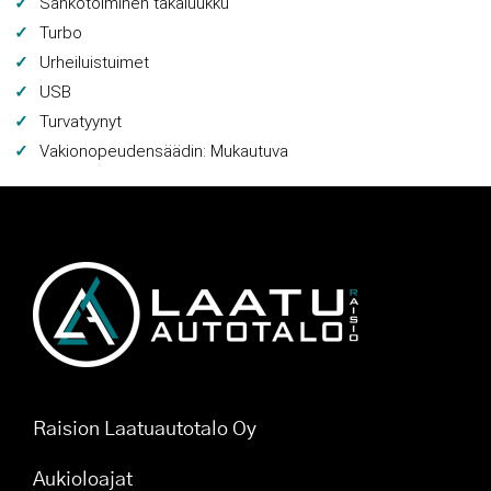
Sähkötoiminen takaluukku
Turbo
Urheiluistuimet
USB
Turvatyynyt
Vakionopeudensäädin: Mukautuva
Raision Laatuautotalo Oy
Aukioloajat