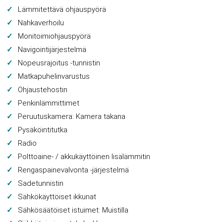
Lämmitettävä ohjauspyörä
Nahkaverhoilu
Monitoimiohjauspyörä
Navigointijärjestelmä
Nopeusrajoitus -tunnistin
Matkapuhelinvarustus
Ohjaustehostin
Penkinlämmittimet
Peruutuskamera: Kamera takana
Pysäköintitutka
Radio
Polttoaine- / akkukäyttöinen lisälämmitin
Rengaspainevalvonta -järjestelmä
Sadetunnistin
Sähkökäyttöiset ikkunat
Sähkösäätöiset istuimet: Muistilla