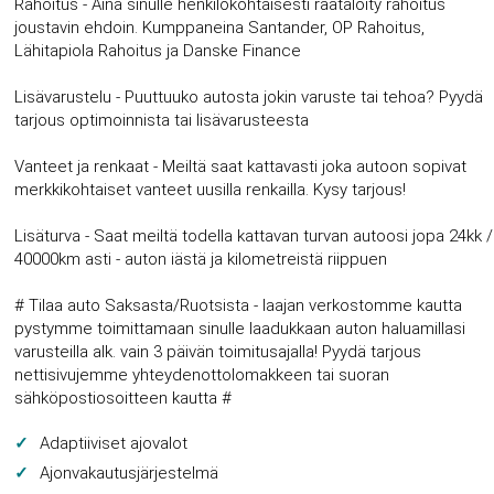
Rahoitus - Aina sinulle henkilökohtaisesti räätälöity rahoitus
joustavin ehdoin. Kumppaneina Santander, OP Rahoitus,
Lähitapiola Rahoitus ja Danske Finance
Lisävarustelu - Puuttuuko autosta jokin varuste tai tehoa? Pyydä
tarjous optimoinnista tai lisävarusteesta
Vanteet ja renkaat - Meiltä saat kattavasti joka autoon sopivat
merkkikohtaiset vanteet uusilla renkailla. Kysy tarjous!
Lisäturva - Saat meiltä todella kattavan turvan autoosi jopa 24kk /
40000km asti - auton iästä ja kilometreistä riippuen
# Tilaa auto Saksasta/Ruotsista - laajan verkostomme kautta
pystymme toimittamaan sinulle laadukkaan auton haluamillasi
varusteilla alk. vain 3 päivän toimitusajalla! Pyydä tarjous
nettisivujemme yhteydenottolomakkeen tai suoran
sähköpostiosoitteen kautta #
Adaptiiviset ajovalot
Ajonvakautusjärjestelmä