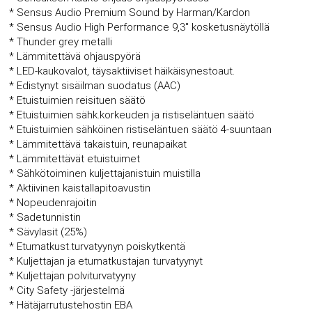
* Sensus Audio Premium Sound by Harman/Kardon
* Sensus Audio High Performance 9,3" kosketusnäytöllä
* Thunder grey metalli
* Lämmitettävä ohjauspyörä
* LED-kaukovalot, täysaktiiviset häikäisynestoaut.
* Edistynyt sisäilman suodatus (AAC)
* Etuistuimien reisituen säätö
* Etuistuimien sähk.korkeuden ja ristiseläntuen säätö
* Etuistuimien sähköinen ristiseläntuen säätö 4-suuntaan
* Lämmitettävä takaistuin, reunapaikat
* Lämmitettävät etuistuimet
* Sähkötoiminen kuljettajanistuin muistilla
* Aktiivinen kaistallapitoavustin
* Nopeudenrajoitin
* Sadetunnistin
* Sävylasit (25%)
* Etumatkust.turvatyynyn poiskytkentä
* Kuljettajan ja etumatkustajan turvatyynyt
* Kuljettajan polviturvatyyny
* City Safety -järjestelmä
* Hätäjarrutustehostin EBA