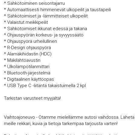
* Sähkötoiminen seisontajarru
* Automaattisesti himmenevät ulkopeilit ja taustapeili
* Sähkötoimiset ja -lämmitteiset ulkopeilit
* Valaistut meikkipeilit
* Sähkötoimiset ikkunat edessä ja takana
* Ohjauspyörän korkeus- ja syvyyssäätö
* Ohjauspyörä urheilullinen
* R-Design ohjauspyörä
* Alamäkihidastin (HDC)
* Mäkilähtöavustin
* Ulkolämpötilanmittari
* Bluetooth-järjestelmä
* Digitaalinen käyttöopas
* USB Type C -liitäntä takaistuimella 2 kpl
Tarkistan varusteet myyjältä!
Vaihtoajoneuvo - Otamme mielellämme autosi vaihdossa. Lähetä
meille rekkari, kuvia ja tietoja tarkempaa tarjousta varten!