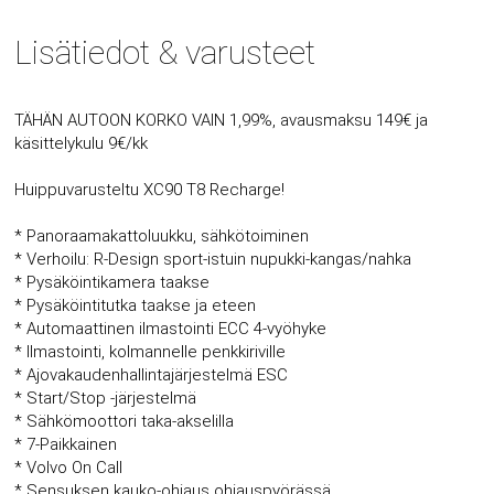
Lisätiedot & varusteet
TÄHÄN AUTOON KORKO VAIN 1,99%, avausmaksu 149€ ja
käsittelykulu 9€/kk
Huippuvarusteltu XC90 T8 Recharge!
* Panoraamakattoluukku, sähkötoiminen
* Verhoilu: R-Design sport-istuin nupukki-kangas/nahka
* Pysäköintikamera taakse
* Pysäköintitutka taakse ja eteen
* Automaattinen ilmastointi ECC 4-vyöhyke
* Ilmastointi, kolmannelle penkkiriville
* Ajovakaudenhallintajärjestelmä ESC
* Start/Stop -järjestelmä
* Sähkömoottori taka-akselilla
* 7-Paikkainen
* Volvo On Call
* Sensuksen kauko-ohjaus ohjauspyörässä