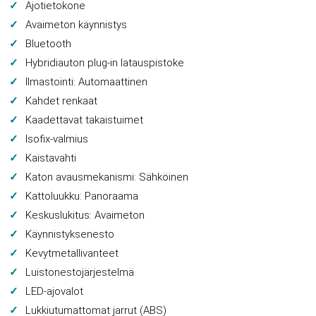
Ajotietokone
Avaimeton käynnistys
Bluetooth
Hybridiauton plug-in latauspistoke
Ilmastointi: Automaattinen
Kahdet renkaat
Kaadettavat takaistuimet
Isofix-valmius
Kaistavahti
Katon avausmekanismi: Sähköinen
Kattoluukku: Panoraama
Keskuslukitus: Avaimeton
Käynnistyksenesto
Kevytmetallivanteet
Luistonestojärjestelmä
LED-ajovalot
Lukkiutumattomat jarrut (ABS)