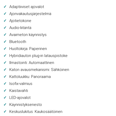
Adaptiiviset ajovalot
Ajonvakautusjärjestelmä
Ajotietokone
Audio-liitäntä
Avaimeton käynnistys
Bluetooth
Huoltokirja: Paperinen
Hybridiauton plug-in latauspistoke
Ilmastointi: Automaattinen
Katon avausmekanismi: Sähköinen
Kattoluukku: Panoraama
Isofix-valmius
Kaistavahti
LED-ajovalot
Käynnistyksenesto
Keskuslukitus: Kaukosäätöinen