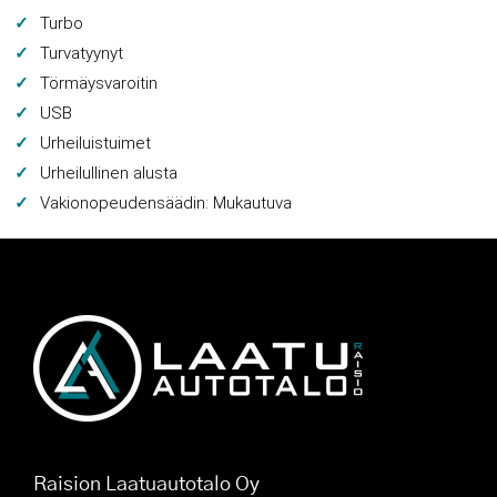
Turbo
Turvatyynyt
Törmäysvaroitin
USB
Urheiluistuimet
Urheilullinen alusta
Vakionopeudensäädin: Mukautuva
Raision Laatuautotalo Oy