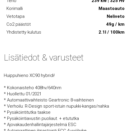
Teho
239 kW | 325 Hv
Korimalli
Maastoauto
Vetotapa
Neliveto
Co2 päästöt
49g / km
Yhdistetty kulutus
2.1l / 100km
Lisätiedot & varusteet
Huippuhieno XC90 hybridi!
* Kokonaisteho 408hv/640nm
* Huollettu 01/2021
* Automaattivaihteisto Geartronic 8-vaihteinen
* Verhoilu: R-Design sport-istuin nupukki-kangas/nahka
* Pysäköintitutka taakse
* Pysäköintiavustin puoliaut. + etututka
* Ajovakaudenhallintajärjestelmä ESC
* Automaattinen ilmastointi ECC 4-vyöhyke