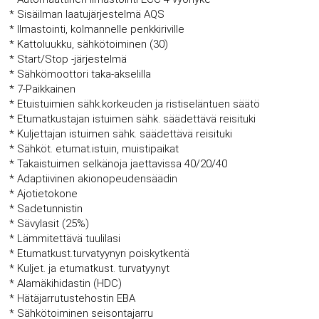
* Sisäilman laatujärjestelmä AQS
* Ilmastointi, kolmannelle penkkiriville
* Kattoluukku, sähkötoiminen (30)
* Start/Stop -järjestelmä
* Sähkömoottori taka-akselilla
* 7-Paikkainen
* Etuistuimien sähk.korkeuden ja ristiseläntuen säätö
* Etumatkustajan istuimen sähk. säädettävä reisituki
* Kuljettajan istuimen sähk. säädettävä reisituki
* Sähköt. etumat.istuin, muistipaikat
* Takaistuimen selkänoja jaettavissa 40/20/40
* Adaptiivinen akionopeudensäädin
* Ajotietokone
* Sadetunnistin
* Sävylasit (25%)
* Lämmitettävä tuulilasi
* Etumatkust.turvatyynyn poiskytkentä
* Kuljet. ja etumatkust. turvatyynyt
* Alamäkihidastin (HDC)
* Hätäjarrutustehostin EBA
* Sähkötoiminen seisontajarru