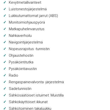
Kevytmetallivanteet
Luistonestojärjestelmä
Lukkiutumattomat jarrut (ABS)
Monitoimiohjauspyörä
Matkapuhelinvarustus
Nahkaverhoilu
Navigointijärjestelmä
Nopeusrajoitus -tunnistin
Ohjaustehostin
Pysäköintitutka
Pysäköintiavustin
Radio
Rengaspainevalvonta -järjestelmä
Sadetunnistin
Sähkösäätöiset istuimet: Muistilla
Sähkökäyttöiset ikkunat
Sähkötoiminen takaluukku