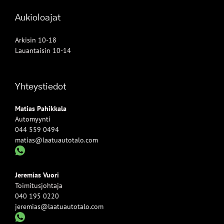
Aukioloajat
Arkisin 10-18
Lauantaisin 10-14
Yhteystiedot
Matias Pahikkala
Automyynti
044 559 0494
matias@laatuautotalo.com
Jeremias Vuori
Toimitusjohtaja
040 195 0220
jeremias@laatuautotalo.com