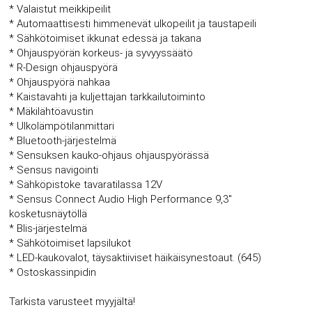
* Valaistut meikkipeilit
* Automaattisesti himmenevät ulkopeilit ja taustapeili
* Sähkötoimiset ikkunat edessä ja takana
* Ohjauspyörän korkeus- ja syvyyssäätö
* R-Design ohjauspyörä
* Ohjauspyörä nahkaa
* Kaistavahti ja kuljettajan tarkkailutoiminto
* Mäkilähtöavustin
* Ulkolämpötilanmittari
* Bluetooth-järjestelmä
* Sensuksen kauko-ohjaus ohjauspyörässä
* Sensus navigointi
* Sähköpistoke tavaratilassa 12V
* Sensus Connect Audio High Performance 9,3"
kosketusnäytöllä
* Blis-järjestelmä
* Sähkötoimiset lapsilukot
* LED-kaukovalot, täysaktiiviset häikäisynestoaut. (645)
* Ostoskassinpidin
Tarkista varusteet myyjältä!